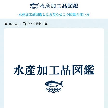
水産加工品図鑑とは
お知らせ
この図鑑の使い方
ホーム
中・小分類一覧