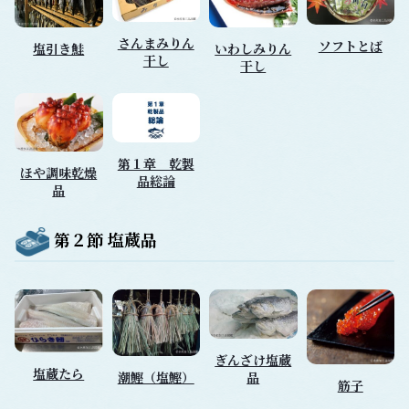
さんまみりん
ソフトとば
塩引き鮭
いわしみりん
干し
干し
第１章 乾製
ほや調味乾燥
品総論
品
第２節
塩蔵品
ぎんざけ塩蔵
塩蔵たら
品
潮鰹（塩鰹）
筋子