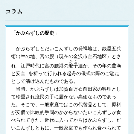
コラム
「かぶらずしの歴史」
　かぶらずしとだいこんずしの発祥地は、銭屋五兵
衛出生の地、宮の腰（現在の金沢市金石地区）とさ
かこ
れ、江戸時代に宮の腰港の
舵子
達が、その年の豊漁
と安全 を祈って行われる起舟の儀式の際のご馳走
として漬け込んだものである。
　当時、かぶらずしは加賀百万石前田家の料理とし
て珍重され庶民の手に届かない高価なものであっ
た。そこで、一般家庭ではこの代替品として、原料
が安価で比較的手間のかからないだいこんずしが食
べられてきた。近代に入ってからはかぶらずし、だ
いこんずしともに、一般家庭でも作られ食べられて