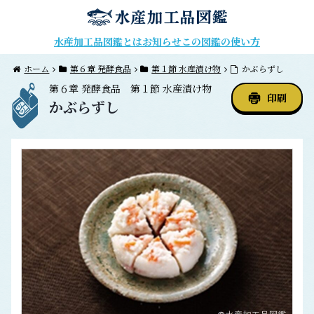
水産加工品図鑑とは
お知らせ
この図鑑の使い方
ホーム
第６章 発酵食品
第１節 水産漬け物
かぶらずし
第６章
発酵食品
第１節
水産漬け物
印刷
かぶらずし