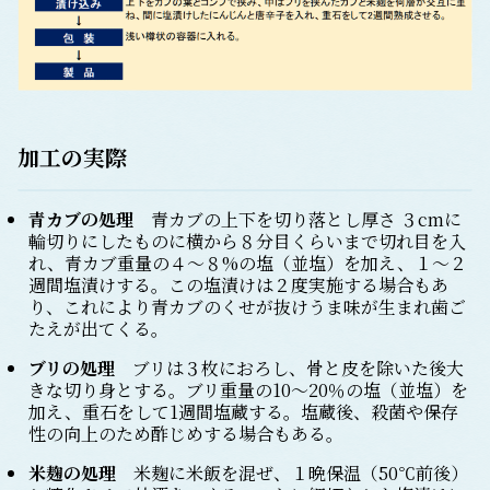
加工の実際
青カブの処理
青カブの上下を切り落とし厚さ ３cmに
輪切りにしたものに横から８分目くらいまで切れ目を入
れ、青カブ重量の４～８%の塩（並塩）を加え、１～２
週間塩漬けする。この塩漬けは２度実施する場合もあ
り、これにより青カブのくせが抜けうま味が生まれ歯ご
たえが出てくる。
ブリの処理
ブリは３枚におろし、骨と皮を除いた後大
きな切り身とする。ブリ重量の10～20％の塩（並塩）を
加え、重石をして1週間塩蔵する。塩蔵後、殺菌や保存
性の向上のため酢じめする場合もある。
米麹の処理
米麹に米飯を混ぜ、１晩保温（50℃前後）