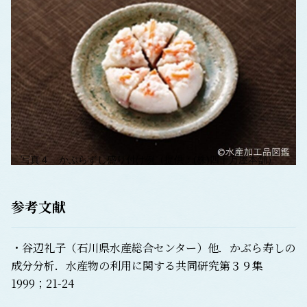
写真４ かぶらずし盛り付け例（提供：(株)四十万屋本舗）
参考文献
・谷辺礼子（石川県水産総合センター）他．かぶら寿しの
成分分析．水産物の利用に関する共同研究第３９集
1999；21-24