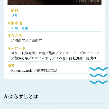
主原料
ブリ
主生産地
石川
富山
保存方法
冷凍保存／冷蔵保存
キーワード
カブ／乳酸発酵／米麹／麹菌／アミラーゼ／プロテアーゼ
／加賀野菜／だいこんずし／ふるさと認証食品／麹漬け
備考
Kaburazushi／伝統的加工品
かぶらずしとは