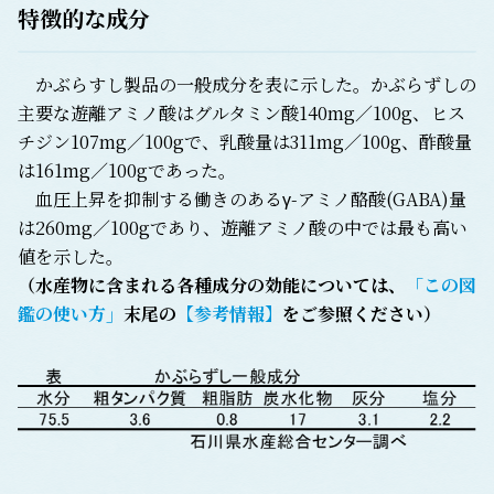
特徴的な成分
かぶらすし製品の一般成分を表に示した。かぶらずしの
主要な遊離アミノ酸はグルタミン酸140mg／100g、ヒス
チジン107mg／100gで、乳酸量は311mg／100g、酢酸量
は161mg／100gであった。
血圧上昇を抑制する働きのあるγ-アミノ酪酸(GABA)量
は260mg／100gであり、遊離アミノ酸の中では最も高い
値を示した。
（水産物に含まれる各種成分の効能については、
「この図
鑑の使い方」
末尾の
【参考情報】
をご参照ください）