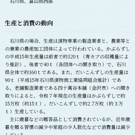
石川県、富山県西部
生産と消費の動向
石川県の場合、生産は漬物専業の製造業者と、農業等と
の兼業の農産加工団体によって行われている。かぶらずし
の平成15年生産量は前者で約120ｔ（青カブの収穫量によ
り推計）、後者で40ｔ（各団体への聞き取り）で、石川
県全体で約160ｔである。また、だいこんずしの生産量は
90ｔ（平成15年石川県漬物商工業協同組合推計）であ
る。老舗製造業者である四十萬谷本舗（金沢市）への聞き
取りによると、令和７年現在の生産量はかぶらずしで約
15万枚（約15ｔ）、だいこんずしで約2.7万枚（約３万
ｔ）生産している。
主に歳暮などの贈答品として消費されているが、近年歳
暮を贈る習慣の減少や家庭の少人数化などで消費量は減少
している。