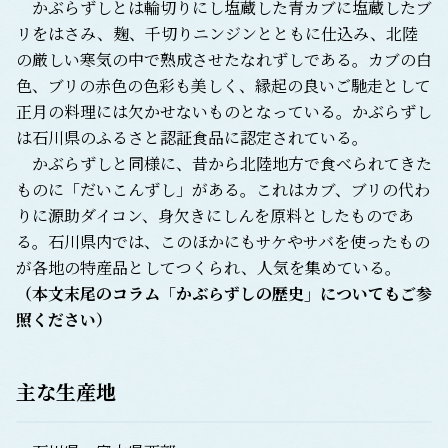
かぶらずしとは輪切りにし塩蔵した青カブに塩蔵したブ
リをはさみ、麹、千切りニンジンとともに仕込み、北陸
の厳しい寒気の中で熟成させたなれずしである。カブの白
色、ブリの赤色の色彩も美しく、縁起の良いご馳走として
正月の料理には欠かせないものとなっている。かぶらずし
は石川県のふるさと認証食品に認定されている。
かぶらずしと同様に、昔から北陸地方で食べられてきた
ものに「だいこんずし」がある。これはカブ、ブリの代わ
りに源助ダイコン、身欠きにしんを原料としたものであ
る。石川県内では、このほかにもサケやサバを使ったもの
が各地の特産品としてつくられ、人気を集めている。
（本文末尾のコラム「かぶらずしの歴史」についてもご参
照ください）
主な生産地