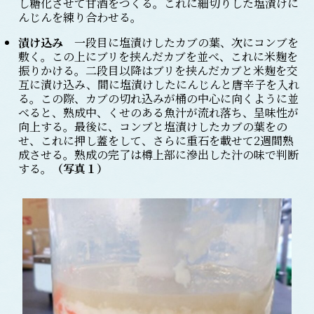
し糖化させて甘酒をつくる。これに細切りした塩漬けに
んじんを練り合わせる。
漬け込み
一段目に塩漬けしたカブの葉、次にコンブを
敷く。この上にブリを挟んだカブを並べ、これに米麹を
振りかける。二段目以降はブリを挟んだカブと米麹を交
互に漬け込み、間に塩漬けしたにんじんと唐辛子を入れ
る。この際、カブの切れ込みが桶の中心に向くように並
べると、熟成中、くせのある魚汁が流れ落ち、呈味性が
向上する。最後に、コンブと塩漬けしたカブの葉をの
せ、これに押し蓋をして、さらに重石を載せて2週間熟
成させる。熟成の完了は樽上部に滲出した汁の味で判断
する。
（写真１）