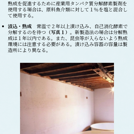
熟成を促進するために産業用タンパク質分解酵素製剤を
使用する場合は、原料魚介類に対して１％を塩と混合し
て使用する。
漬込・熟成
常温で２年以上漬け込み、自己消化酵素で
分解するのを待つ
（写真１）
。新製造法の場合は分解熟
成は１年以内である。また、昆虫等が入らないよう熟成
環境には注意する必要がある。漬け込み容器の容量は製
造所により異なる。