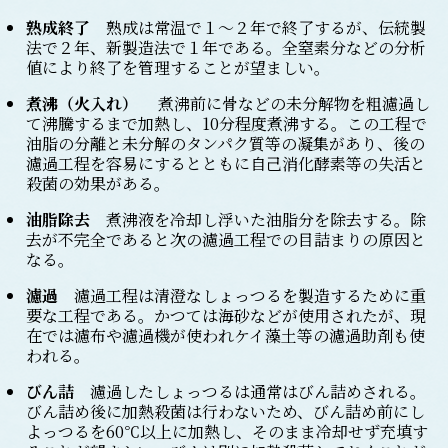
熟成終了
熟成は常温で１～２年で終了するが、伝統製
法で２年、新製造法で１年である。全窒素分などの分析
値により終了を管理することが望ましい。
煮沸（火入れ）
煮沸前に骨などの未分解物を粗濾過し
て沸騰するまで加熱し、10分程度煮沸する。この工程で
油脂の分離と未分解のタンパク質等の凝集があり、後の
濾過工程を容易にするとともに自己消化酵素等の失活と
殺菌の効果がある。
油脂除去
煮沸液を冷却し浮いた油脂分を除去する。除
去が不完全であると次の濾過工程での目詰まりの原因と
なる。
濾過
濾過工程は清澄なしょっつるを製造するために重
要な工程である。かつては海砂などが使用されたが、現
在では濾布や濾過機が使われケイ藻土等の濾過助剤も使
われる。
びん詰
濾過したしょっつるは通常はびん詰めされる。
びん詰め後に加熱殺菌は行わないため、びん詰め前にし
よっつるを60℃以上に加熱し、そのまま冷却せず充填す