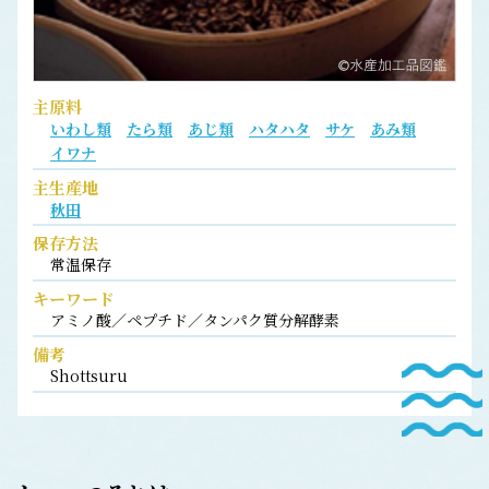
主原料
いわし類
たら類
あじ類
ハタハタ
サケ
あみ類
イワナ
主生産地
秋田
保存方法
常温保存
キーワード
アミノ酸／ペプチド／タンパク質分解酵素
備考
Shottsuru