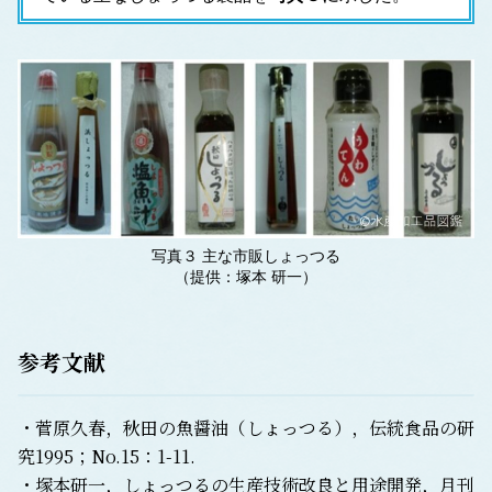
写真３ 主な市販しょっつる
（提供：塚本 研一）
参考文献
・菅原久春，秋田の魚醤油（しょっつる），伝統食品の研
究1995；No.15：1-11.
・塚本研一，しょっつるの生産技術改良と用途開発，月刊