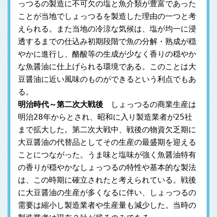
っつるの製造に不可欠の塩と魚介類が豊富であった
ことが当地でしょっつるを製造した理由の一つと考
えられる。また当地の冷涼な気候は、塩が均一に浸
透するまでの仕込み初期段階で魚の分解・熟成が穏
やかに進行し、酪酸等の生成が少なく香りの穏やか
な魚醤油に仕上げられる環境である。このことは大
豆醤油に近い風味のものができるという利点でもあ
る。
明治時代～第二次大戦後
　しょっつるの商業生産は
明治28年からとされ、昭和に入り製造業者が25社
まで拡大した。第二次大戦中、戦後の物資欠乏期に
大豆醤油の代替品としてその生産の最盛期を迎える
ことにつながった。うま味と塩味が強く魚醤油特有
の香りが穏やかなしょっつるの特性や基本的な製法
は、この時期に確立されたと考えられている。戦後
に大豆醤油の生産が多くなるに伴い、しょっつるの
需要は縮小し製造業者や生産量も減少した。当時の