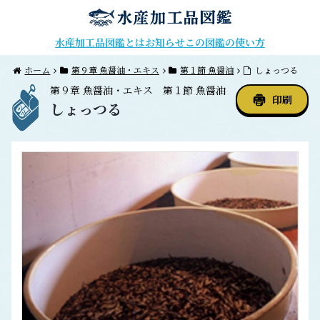
水産加工品図鑑とは
お知らせ
この図鑑の使い方
ホーム
第９章 魚醤油・エキス
第１節 魚醤油
しょっつる
第９章
魚醤油・エキス
第１節
魚醤油
印刷
しょっつる