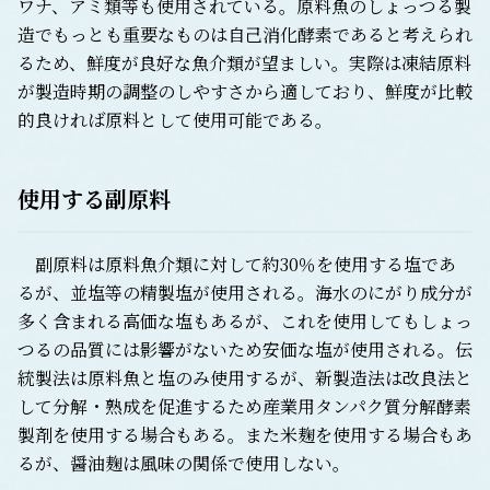
ワナ、アミ類等も使用されている。原料魚のしょっつる製
造でもっとも重要なものは自己消化酵素であると考えられ
るため、鮮度が良好な魚介類が望ましい。実際は凍結原料
が製造時期の調整のしやすさから適しており、鮮度が比較
的良ければ原料として使用可能である。
使用する副原料
副原料は原料魚介類に対して約30％を使用する塩であ
るが、並塩等の精製塩が使用される。海水のにがり成分が
多く含まれる高価な塩もあるが、これを使用してもしょっ
つるの品質には影響がないため安価な塩が使用される。伝
統製法は原料魚と塩のみ使用するが、新製造法は改良法と
して分解・熟成を促進するため産業用タンパク質分解酵素
製剤を使用する場合もある。また米麹を使用する場合もあ
るが、醤油麹は風味の関係で使用しない。