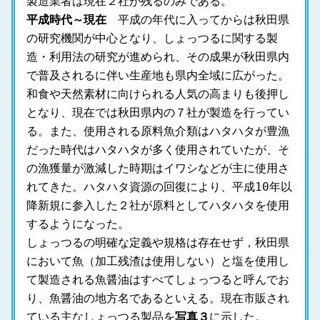
製造業者は現在２社が残るのみである。
平成時代～現在
　平成の年代に入ってからは秋田県
の研究機関が中心となり、しょっつるに関する製
造・利用法の研究が進められ、その成果が秋田県内
で普及されるに伴い生産地も県内全域に広がった。
和食や天然素材に向けられる人気の高まりも後押し
となり、現在では秋田県内の７社が製造を行ってい
る。また、使用される原料魚介類はハタハタが豊漁
だった時代はハタハタが多く使用されていたが、そ
の漁獲量が激減した時期はイワシなどが主に使用さ
れてきた。ハタハタ資源の回復により、平成10年以
降新規に参入した２社が原料としてハタハタを使用
するようになった。
しょっつるの明確な定義や規格は存在せず，秋田県
において魚（加工残渣は使用しない）と塩を使用し
て製造される魚醤油はすべてしょっつると呼んでお
り、魚醤油の地方名であるといえる。現在市販され
ている主なしょっつる製品を
写真３
に示した。