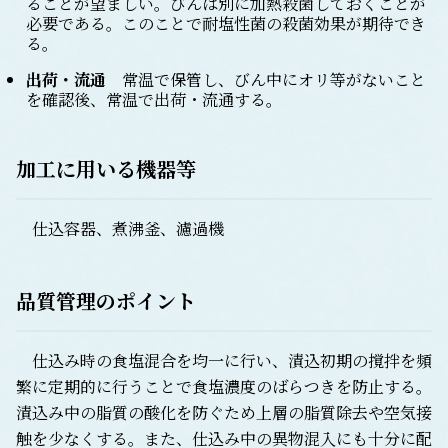
ることが望ましい。びんは別に加熱殺菌しておくことが
必要である。このことで耐塩性菌の殺菌効果が期待でき
る。
出荷・流通
常温で保管し、びん中にオリ等がないこと
を確認後、常温で出荷・流通する。
加工に用いる機器等
仕込容器、煮沸釜、濾過機
品質管理のポイント
仕込み時の食塩混合を均一に行い、漬込初期の撹拌を頻
繁に定期的に行うことで食塩濃度のばらつきを防止する。
漬込み中の脂質の酸化を防ぐため上層の脂質除去や空気接
触を少なくする。また、仕込み中の異物混入にも十分に配