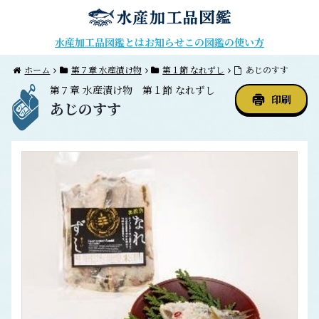
水産加工品図鑑とは
お知らせ
この図鑑の使い方
ホーム
第７章 水産漬け物
第１節 なれずし
あじのすす
第７章
水産漬け物
第１節
なれずし
印刷
あじのすす