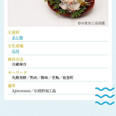
主原料
あじ類
主生産地
石川
保存方法
冷蔵保存
キーワード
乳酸発酵／熟成／酸味／老鮨／能登町
備考
Ajinosusu／伝統的加工品