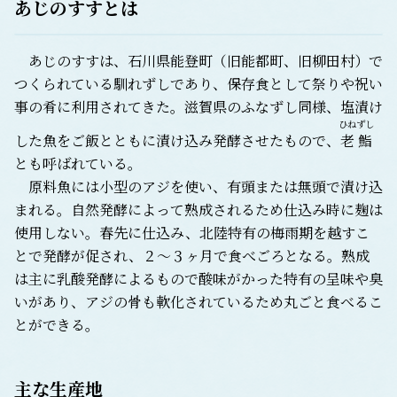
あじのすすとは
あじのすすは、石川県能登町（旧能都町、旧柳田村）で
つくられている馴れずしであり、保存食として祭りや祝い
事の肴に利用されてきた。滋賀県のふなずし同様、塩漬け
ひねずし
した魚をご飯とともに漬け込み発酵させたもので、
老鮨
とも呼ばれている。
原料魚には小型のアジを使い、有頭または無頭で漬け込
まれる。自然発酵によって熟成されるため仕込み時に麹は
使用しない。春先に仕込み、北陸特有の梅雨期を越すこ
とで発酵が促され、２～３ヶ月で食べごろとなる。熟成
は主に乳酸発酵によるもので酸味がかった特有の呈味や臭
いがあり、アジの骨も軟化されているため丸ごと食べるこ
とができる。
主な生産地