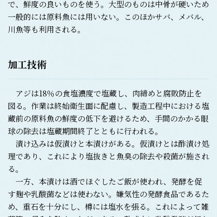
で、鮮度の良いものを使う。大型のものは中骨が硬いため
一般的には原料魚には用いない。このほかサバ、メバル、
川魚等も利用される。
加工技術
アジは18％の食塩濃度で塩蔵し、肉締めと腐敗防止を
図る。作業は終始衛生面に配慮し、製造工程中における塩
蔵前の原料魚の鮮度の低下を避けるため、手間のかかる眼
球の除去は塩蔵期間終了とともに行われる。
漬け込みは仮漬けと本漬けがある。仮漬けとは酢漬け処
理であり、これにより塩抜きと魚臭の除去や殺菌が施され
る。
一方、本漬けは酒でほぐしたご飯が使われ、発酵を促
す麹や乳酸菌などは使わない。嫌気性の発酵食品であるた
め、重石を十分にし、樽には塩水を張る。これによって雑