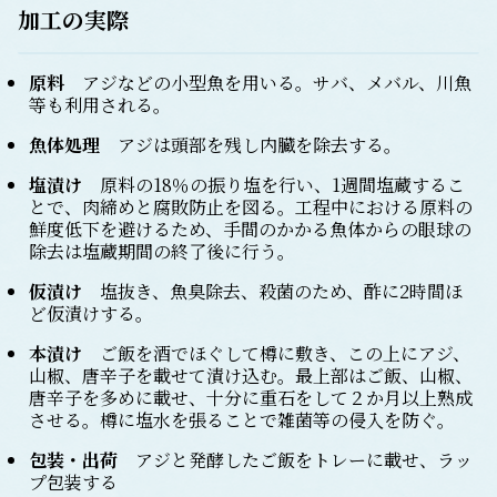
加工の実際
原料
アジなどの小型魚を用いる。サバ、メバル、川魚
等も利用される。
魚体処理
アジは頭部を残し内臓を除去する。
塩漬け
原料の18％の振り塩を行い、1週間塩蔵するこ
とで、肉締めと腐敗防止を図る。工程中における原料の
鮮度低下を避けるため、手間のかかる魚体からの眼球の
除去は塩蔵期間の終了後に行う。
仮漬け
塩抜き、魚臭除去、殺菌のため、酢に2時間ほ
ど仮漬けする。
本漬け
ご飯を酒でほぐして樽に敷き、この上にアジ、
山椒、唐辛子を載せて漬け込む。最上部はご飯、山椒、
唐辛子を多めに載せ、十分に重石をして２か月以上熟成
させる。樽に塩水を張ることで雑菌等の侵入を防ぐ。
包装・出荷
アジと発酵したご飯をトレーに載せ、ラッ
プ包装する