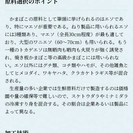
原料選択のポイント
かまぼこの原料として筆頭に挙げられるのはエソであ
り、特にマエソが重要である。ねり製品に用いられるエソ
には3種類あり、マエソ（全長30cm程度）が最も適して
おり、大型のワニエソ（60～70cm）も用いられる。もう
一種のトカゲエソは無晒肉も晒肉も火戻りが強く誘発さ
れ、焼き板かまぼこ等の高級かまぼこには用いられな
い。エソ以外にはグチ類、コチ類やハモが、その他雑魚と
してヒメコダイ、ワキヤハタ、クラカケトラギス等が混合
される。
生産量の多い企業では生鮮原料だけで製造するのは価格
面や量の確保等で難しいので、スケトウダラやミナミダラ
の冷凍すり身を混合する。その割合は企業あるいは製品に
よって異なる。
加工技術