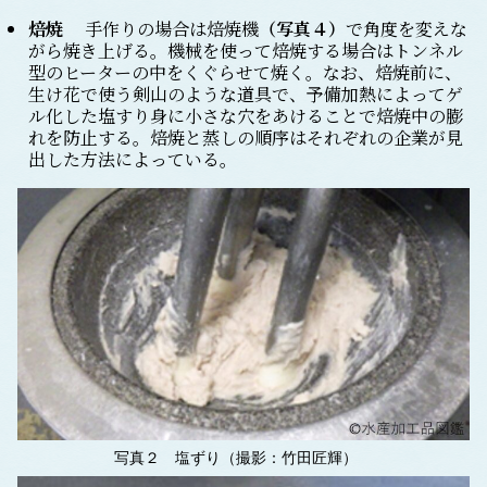
焙焼
手作りの場合は焙焼機
（写真４）
で角度を変えな
がら焼き上げる。機械を使って焙焼する場合はトンネル
型のヒーターの中をくぐらせて焼く。なお、焙焼前に、
生け花で使う剣山のような道具で、予備加熱によってゲ
ル化した塩すり身に小さな穴をあけることで焙焼中の膨
れを防止する。焙焼と蒸しの順序はそれぞれの企業が見
出した方法によっている。
写真２ 塩ずり（撮影：竹田匠輝）