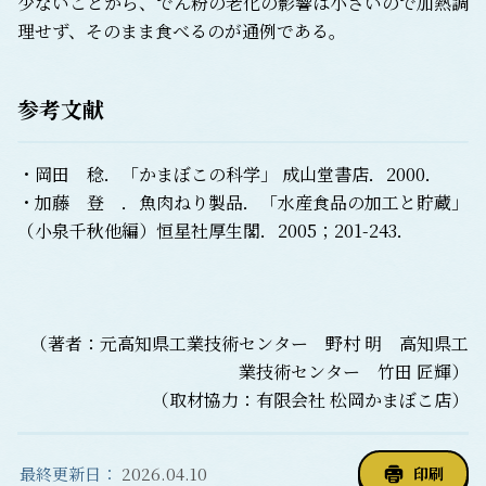
少ないことから、でん粉の老化の影響は小さいので加熱調
理せず、そのまま食べるのが通例である。
参考文献
・岡田 稔．「かまぼこの科学」 成山堂書店．2000．
・加藤 登 ．魚肉ねり製品．「水産食品の加工と貯蔵」
（小泉千秋他編）恒星社厚生閣．2005；201-243．
（著者：元高知県工業技術センター 野村 明 高知県工
業技術センター 竹田 匠輝）
（取材協力：有限会社 松岡かまぼこ店）
最終更新日：
2026.04.10
印刷