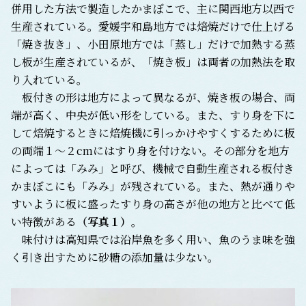
併用した方法で製造したかまぼこで、主に関西地方以西で
生産されている。愛媛宇和島地方では焙焼だけで仕上げる
「焼き抜き」、小田原地方では「蒸し」だけで加熱する蒸
し板が生産されているが、「焼き板」は両者の加熱法を取
り入れている。
板付きの形は地方によって異なるが、焼き板の場合、両
端が高く、中央が低い形をしている。また、すり身を下に
して焙焼するときに焙焼機に引っかけやすくするために板
の両端１～２cmにはすり身を付けない。その部分を地方
によっては「みみ」と呼び、機械で自動生産される板付き
かまぼこにも「みみ」が残されている。また、熱が通りや
すいように板に盛ったすり身の高さが他の地方と比べて低
い特徴がある
（写真１）
。
味付けは高知県では沿岸魚を多く用い、魚のうま味を強
く引き出すために砂糖の添加量は少ない。