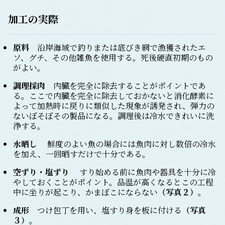
加工の実際
原料
沿岸海域で釣りまたは底びき網で漁獲されたエ
ソ、グチ、その他雑魚を使用する。死後硬直初期のもの
がよい。
調理採肉
内臓を完全に除去することがポイントであ
る。ここで内臓を完全に除去しておかないと消化酵素に
よって加熱時に戻りに類似した現象が誘発され、弾力の
ないぼそぼその製品になる。調理後は冷水できれいに洗
浄する。
水晒し
鮮度のよい魚の場合には魚肉に対し数倍の冷水
を加え、一回晒すだけで十分である。
空ずり・塩ずり
すり始める前に魚肉や器具を十分に冷
やしておくことがポイント。品温が高くなるとこの工程
中に坐りが起こり、かまぼこにならない
（写真２）
。
成形
つけ包丁を用い、塩すり身を板に付ける
（写真
３）
。