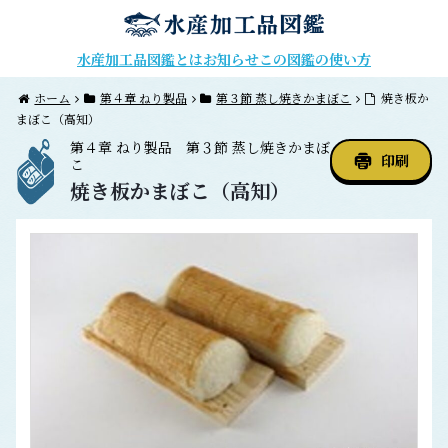
水産加工品図鑑とは
お知らせ
この図鑑の使い方
ホーム
第４章 ねり製品
第３節 蒸し焼きかまぼこ
焼き板か
まぼこ（高知）
第４章
ねり製品
第３節
蒸し焼きかまぼ
印刷
こ
焼き板かまぼこ（高知）