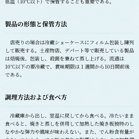
低温（10℃以下）で保管することも重要である。
製品の形態と保管方法
店売りの場合は冷蔵ショーケースにフィルム包装し陳列
して販売する。土産物店、デパート等で販売している製品
は焙焼後、包装し、殺菌を兼ねて蒸し上げる。流通は
10℃以下の要冷蔵で、賞味期限は１週間から10日間前後
である。
調理方法および食べ方
冷蔵庫から出し、室温に戻してから食べる。冷たいまま
食べると、焼きと蒸しを併用して加熱した焼き板独特のし
なやかな弾力や風味が味わえない。また、でん粉含有量が