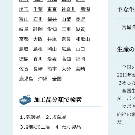
あわび類
主な生
埼玉
千葉
東京
神奈川
新潟
エゾアワビ
富山
石川
クロアワビ
福井
山梨
長野
マダカアワビ
宮城県
岐阜
静岡
愛知
三重
滋賀
メガイアワビ
京都
大阪
兵庫
奈良
和歌山
イカナゴ
イ
生産の
鳥取
島根
岡山
広島
山口
いか類
アオリイカ
徳島
香川
愛媛
高知
福岡
アカイカ
全国のホ
佐賀
長崎
熊本
大分
宮崎
アメリカオオアカイカ
2011
アルゼンチンイレックス
鹿児島
沖縄
全国
であっ
アルゼンチンマツイカ
全国生
ケンサキイカ
スルメイカ
が、ボ
加工品分類で検索
ニュージーランドスルメイカ
マボヤ
ホタルイカ
向けの
ヤリイカ
１.
乾製品
２.
塩蔵品
だ。
イサザ
３.
調味加工品
４.
ねり製品
イトモズク