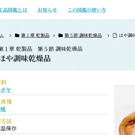
工品図鑑とは
お知らせ
この図鑑の使い方
ム
第１章 乾製品
第５節 調味乾燥品
ほや調
第１章
乾製品
第５節
調味乾燥品
ほや調味乾燥品
原料
マボヤ
生産地
宮城
存方法
常温保存