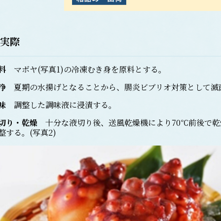
実際
原料
マボヤ(写真1)の冷凍むき身を原料とする。
浄
夏期の水揚げとなることから、腸炎ビブリオ対策として滅
味
調整した調味液に浸漬する。
切り・乾燥
十分な液切り後、送風乾燥機により70℃前後で乾
整する。(写真2)