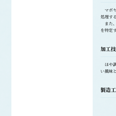
エラブウミヘビ
マボヤ
エゴノリ
エ
処理す
えそ類
また、
トカゲエソ
を特定
マエソ
ワニエソ
えび類
加工技
アカエビ
クマエビ
クルマエビ
ほや調
サクラエビ
い風味
サルエビ
シラエビ
トラエビ
製造工
ホッコクアカエビ
オイカワ
オ
オキナワモズク
オゴノリ