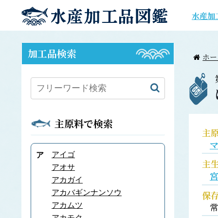
水産加
加工品検索
ホー
主原料で検索
主
アイゴ
ア
主
アオサ
アカガイ
アカバギンナンソウ
保
アカムツ
アカモク