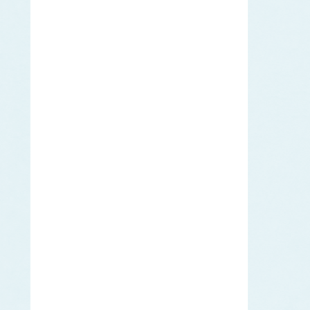
オニアマノリ
かじき類
カ
クロカジキ
シロカジキ
カジメ
ツルアラメ
カツオ
カナガシラ
かに類
ベニズワイガニ
カヤモノリ
かれい類
アカガレイ
ソウハチ
ヒレグロ
ムシガレイ
ヤナギムシガレイ
キチジ
キ