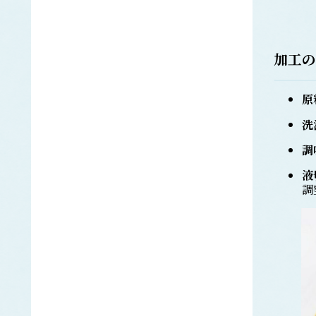
キビナゴ
ぐち類
ク
キグチ
加工の
シログチ
クラカケトラギス
くらげ類
エチゼンクラゲ
洗
ビゼンクラゲ
調
ヒゼンクラゲ
クロノリ
液
調
げんげ類
ケ
ノロゲンゲ
コイ
コ
コノシロ
こんぶ類
マコンブ
さけ類
サ