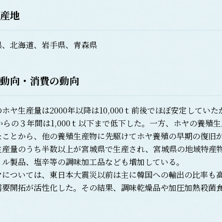
産地
、北海道、岩手県、青森県
動向・消費の動向
ヤ生産量は2000年以降は10,000ｔ前後でほぼ安定して
年からの３年間は1,000ｔ以下まで低下した。一方、ホヤの養
たことから、他の養殖生産物に先駆けてホヤ養殖の早期の復旧
産量のうち半数以上が宮城県で生産され、宮城県の地域特産物
イル製品、塩辛等の調味加工品なども増加している。
については、東日本大震災以前は主に韓国への輸出の比率も高
需要開拓が活性化した。その結果、調味乾燥品や加圧加熱殺菌