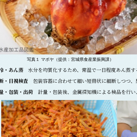
写真１ マボヤ（提供：宮城県食産業振興課）
冷・あん蒸
水分を均質化するため、常温で一日程度あん蒸す
断・目視検査
包装容器に合わせて細い短冊状に細断しつつ、異
量・包装・出荷
計量・包装後、金属探知機による検品を行い、