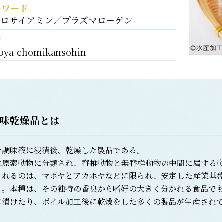
ーワード
ハロサイアミン／プラズマローゲン
考
oya-chomikansohin
味乾燥品とは
調味液に浸漬後、乾燥した製品である。
原索動物に分類され、脊椎動物と無脊椎動物の中間に属する動物
されるのは、マボヤとアカホヤなどに限られ、安定した産業基
る。本種は、その独特の香臭から嗜好の大きく分かれる食品で
に漬けたり、ボイル加工後に乾燥をした多くの製品が生産され