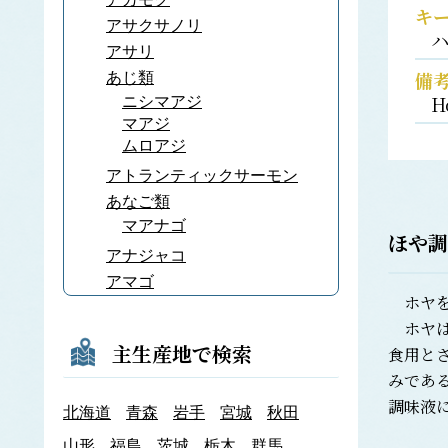
キ
アサクサノリ
アサリ
備
あじ類
H
ニシマアジ
マアジ
ムロアジ
アトランティックサーモン
あなご類
マアナゴ
ほや調
アナジャコ
アマゴ
ホヤを
あまだい類
ホヤは
アマノリ
主生産地で検索
食用と
あみ類
みであ
アキアミ
調味液
北海道
青森
岩手
宮城
秋田
アユ
アラメ
山形
福島
茨城
栃木
群馬