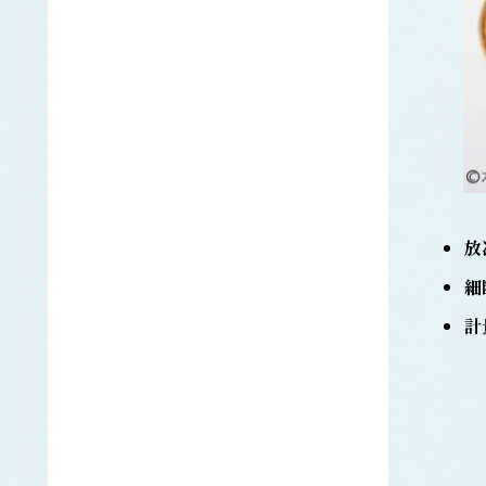
ギンザケ
サケ
タイセイヨウサケ
サザエ
さば類
ゴマサバ
タイセイヨウサバ
マサバ
さめ類
放
アオザメ
アブラツノザメ
細
ネズミザメ
ホシザメ
計
ヨシキリザメ
サンマ
シイラ
シ
シジミ
ししゃも類
カラフトシシャモ