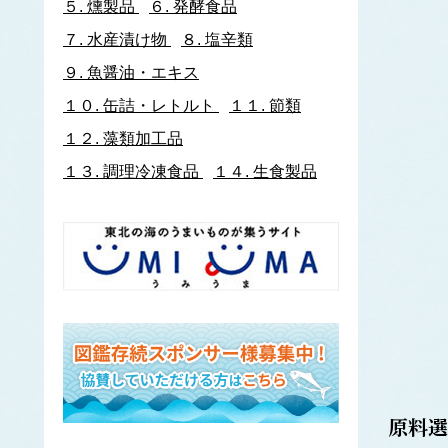
５.
燻製品
６.
発酵食品
イトヨリダイ
７.
水産漬け物
８.
塩辛類
いわし類
ウルメイワシ
９.
魚醤油・エキス
カタクチイワシ
１０.
缶詰・レトルト
１１.
節類
マイワシ
１２.
藻類加工品
イワナ
ウキゴリ
ウ
１３.
調理冷凍食品
１４.
生食製品
ウグイ
ウップルイノリ
うなぎ類
うに類
アカウニ
エゾバフンウニ
キタムラサキウニ
バフンウニ
ムラサキウニ
ウミタケ
原料選
うみへび類