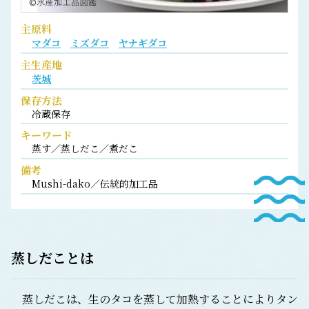
主原料
マダコ
ミズダコ
ヤナギダコ
主生産地
茨城
保存方法
冷蔵保存
キーワード
蒸す／蒸しだこ／煮だこ
備考
Mushi-dako／伝統的加工品
蒸しだことは
蒸しだこは、生のタコを蒸して加熱することによりタン