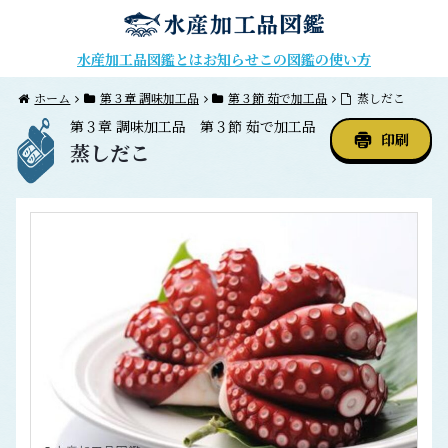
水産加工品図鑑とは
お知らせ
この図鑑の使い方
ホーム
第３章 調味加工品
第３節 茹で加工品
蒸しだこ
第３章
調味加工品
第３節
茹で加工品
印刷
蒸しだこ