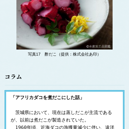
写真17 酢だこ（提供：株式会社あ印）
コラム
「アフリカダコを煮だこにした話」
　茨城県において、現在は蒸しだこが主流である
が、以前は煮だこが製造されていた。
　1960年頃、近海ダコの漁獲量減少に伴い、遠洋