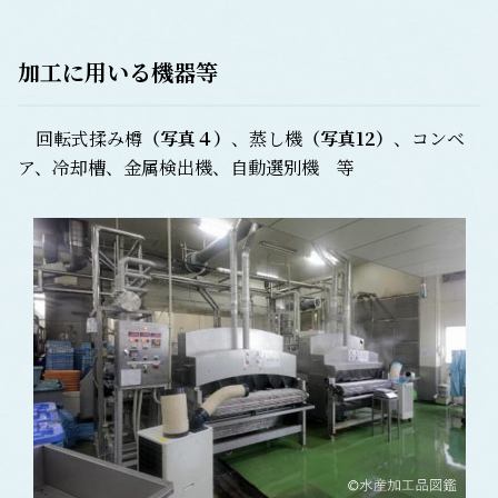
加工に用いる機器等
回転式揉み樽
（
写真４
）
、蒸し機
（
写真12
）
、コンベ
ア、冷却槽、金属検出機、自動選別機 等