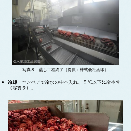
写真８ 蒸し工程終了（提供：株式会社あ印）
冷却
コンベアで冷水の中へ入れ、５℃以下に冷やす
（
写真９
）
。