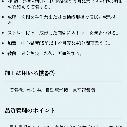
擂潰
地魚の水晒し肉や冷凍すり身に塩とその他の調味
料を加えて擂潰する。
成形
肉糊を手作業または自動成形機で俵状に成形す
る。
ストロー付け
成形した肉糊にストローを巻きつける。
加熱
中心温度85℃以上を目安に40分間蒸煮する。
殺菌
真空包装した後、再加熱する。
加工に用いる機器等
擂潰機、蒸し器、自動成形機、真空包装機
品質管理のポイント