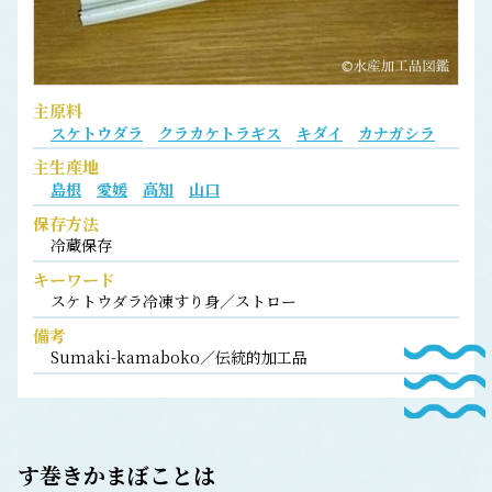
主原料
スケトウダラ
クラカケトラギス
キダイ
カナガシラ
主生産地
島根
愛媛
高知
山口
保存方法
冷蔵保存
キーワード
スケトウダラ冷凍すり身／ストロー
備考
Sumaki-kamaboko／伝統的加工品
す巻きかまぼこ
とは