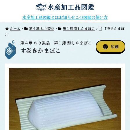
水産加工品図鑑とは
お知らせ
この図鑑の使い方
ホーム
第４章 ねり製品
第１節 蒸しかまぼこ
す巻きかまぼ
こ
第４章
ねり製品
第１節
蒸しかまぼこ
印刷
す巻きかまぼこ