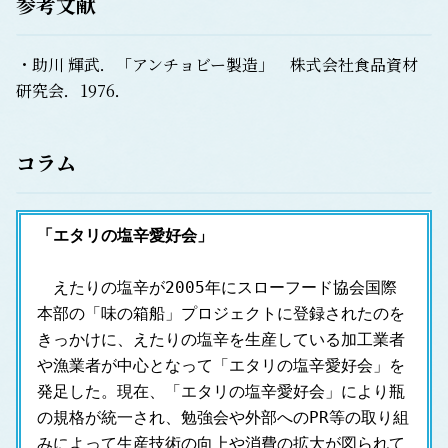
参考文献
・助川 輝武．「アンチョビー製造」 株式会社食品資材
研究会．1976．
コラム
「エタリの塩辛愛好会」
　えたりの塩辛が2005年にスローフード協会国際
本部の「味の箱船」プロジェクトに登録されたのを
きっかけに、えたりの塩辛を生産している加工業者
や漁業者が中心となって「エタリの塩辛愛好会」を
発足した。現在、「エタリの塩辛愛好会」により瓶
の規格が統一され、勉強会や外部へのPR等の取り組
みによって生産技術の向上や消費の拡大が図られて