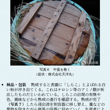
写真６ 中蓋を敷く
（提供：株式会社天洋丸）
検品・包装
熟成すると表面に「しらこ」とよばれる白
い粉が浮き出てくる。これはチロシン等のアミノ酸が析
出したものだといわれている。しらこの出現の有無や
色、風味などから熟成の進行を確認する。熟成が完了
（写真７）
したら浸出液を別容器に移し替え、藁などの
異物を除きながら瓶等の容器に詰めていく。生産者によ