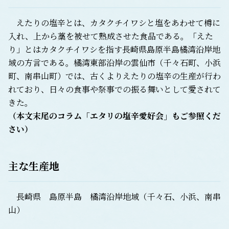
えたりの塩辛とは、カタクチイワシと塩をあわせて樽に
入れ、上から藁を被せて熟成させた食品である。「えた
り」とはカタクチイワシを指す長崎県島原半島橘湾沿岸地
域の方言である。橘湾東部沿岸の雲仙市（千々石町、小浜
町、南串山町）では、古くよりえたりの塩辛の生産が行わ
れており、日々の食事や祭事での振る舞いとして愛されて
きた。
（本文末尾のコラム「エタリの塩辛愛好会」もご参照くだ
さい）
主な生産地
長崎県 島原半島 橘湾沿岸地域（千々石、小浜、南串
山）