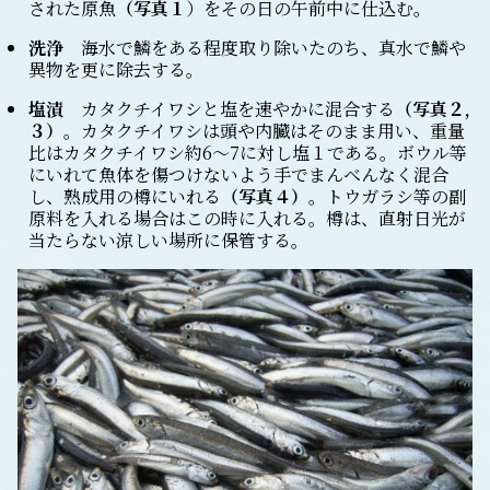
された原魚
（
写真１
）をその日の午前中に仕込む。
洗浄
海水で鱗をある程度取り除いたのち、真水で鱗や
異物を更に除去する。
塩漬
カタクチイワシと塩を速やかに混合する
（
写真２,
３
）
。カタクチイワシは頭や内臓はそのまま用い、重量
比はカタクチイワシ約6～7に対し塩１である。ボウル等
にいれて魚体を傷つけないよう手でまんべんなく混合
し、熟成用の樽にいれる
（
写真４
）
。トウガラシ等の副
原料を入れる場合はこの時に入れる。樽は、直射日光が
当たらない涼しい場所に保管する。