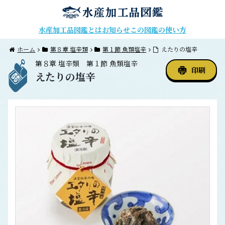
水産加工品図鑑とは
お知らせ
この図鑑の使い方
ホーム
第８章 塩辛類
第１節 魚類塩辛
えたりの塩辛
第８章
塩辛類
第１節
魚類塩辛
印刷
えたりの塩辛