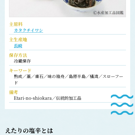
主原料
カタクチイワシ
主生産地
長崎
保存方法
冷蔵保存
キーワード
熟成／藁／重石／味の箱舟／島原半島／橘湾／スローフー
ド
備考
Etari-no-shiokara／伝統的加工品
えたりの塩辛
とは