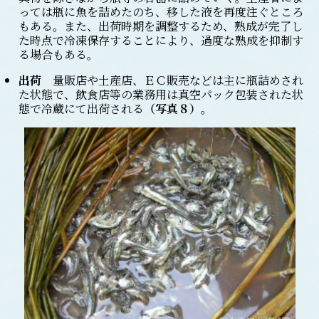
っては瓶に魚を詰めたのち、移した液を再度注ぐところ
もある。また、出荷時期を調整するため、熟成が完了し
た時点で冷凍保存することにより、過度な熟成を抑制す
る場合もある。
出荷
量販店や土産店、ＥＣ販売などは主に瓶詰めされ
た状態で、飲食店等の業務用は真空パック包装された状
態で冷蔵にて出荷される
（写真８）
。