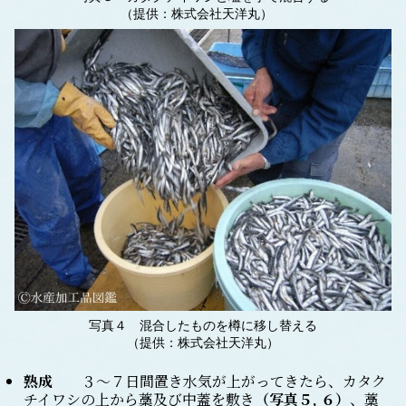
（提供：株式会社天洋丸）
写真４ 混合したものを樽に移し替える
（提供：株式会社天洋丸）
熟成
３～７日間置き水気が上がってきたら、カタク
チイワシの上から藁及び中蓋を敷き
（写真５, ６）
、藁