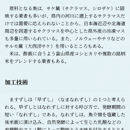
原料となる魚は、サケ属（サクラマス、シロザケ）に固
執する業者も多いが、県内の河川に遡上するサクラマスだ
けでは需要に応えられないことから、日本海近辺や北海道
周辺を回遊するサクラマスを中心とした県外産の冷凍マス
も多量に用いられている。また、ノルウェーやチリなどの
サルモ属（大西洋サケ）を用いるところもある。
米は、酢飯に合うよう富山県産コシヒカリや複数の銘柄
米をブレンドする業者もある。
加工技術
ますずしは「早ずし」（なまなれずし）の１つと考えら
れる。早ずしとはなれずしに対する呼び方で、発酵期間の
短い「なれずし」である。なれずしは、魚介類を塩蔵した
後米飯に漬け込み、自然発酵によって生じた乳酸などの
有機酸やアミノ酸によって酸味とうま味を付与するととも