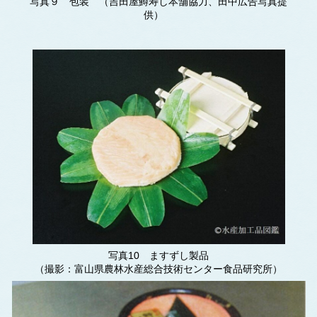
写真９ 包装 （吉田屋鱒寿し本舗協力、田中広告写真提
供）
写真10 ますずし製品
（撮影：富山県農林水産総合技術センター食品研究所）