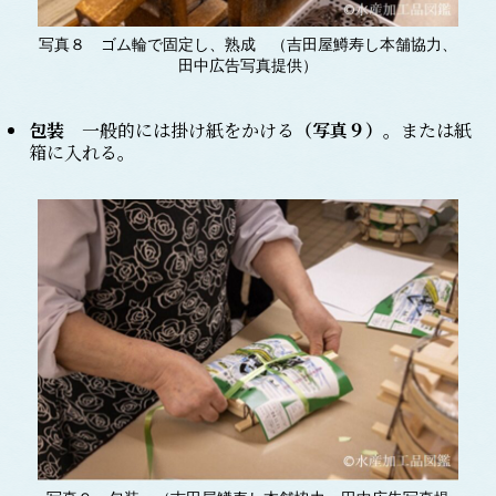
写真８ ゴム輪で固定し、熟成 （吉田屋鱒寿し本舗協力、
田中広告写真提供）
包装
一般的には掛け紙をかける
（写真
９
）
。または紙
箱に入れる。