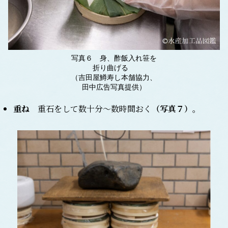
写真６ 身、酢飯入れ笹を
折り曲げる
（吉田屋鱒寿し本舗協力、
田中広告写真提供）
重ね
重石をして数十分～数時間おく
（写真７）
。