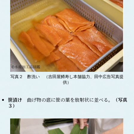
写真２ 酢洗い （吉田屋鱒寿し本舗協力、田中広告写真提
供）
笹漬け
曲げ物の底に笹の葉を放射状に並べる。
（写真
３
）