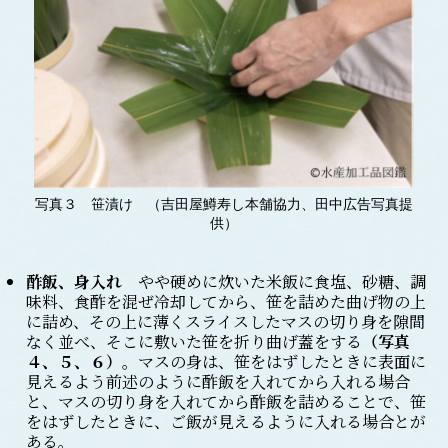
写真３ 笹漬け （吉田屋鱒寿し本舗協力、田中広告写真提
供）
酢飯、身入れ
やや硬めに炊いた米飯に食塩、砂糖、調
味料、食酢を混ぜ冷却してから、笹を詰めた曲げ物の上
に詰め、その上に薄くスライスしたマスの切り身を隙間
なく並べ、そこに敷いた笹を折り曲げ蓋をする
（写真
４、５、６
）
。マスの身は、笹をはずしたときに表面に
見えるよう前述のように酢飯を入れてから入れる場合
と、マスの切り身を入れてから酢飯を詰めることで、笹
をはずしたときに、ご飯が見えるように入れる場合とが
ある。