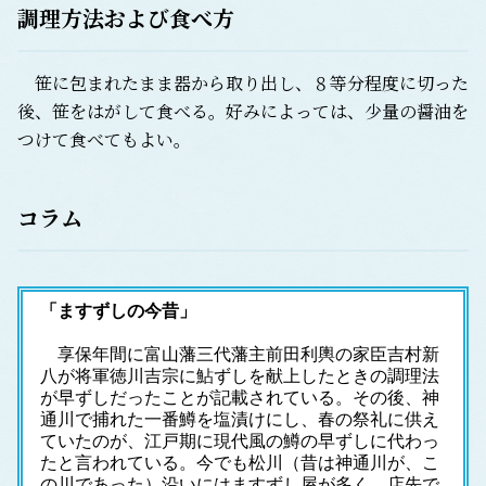
調理方法および食べ方
笹に包まれたまま器から取り出し、８等分程度に切った
後、笹をはがして食べる。好みによっては、少量の醤油を
つけて食べてもよい。
コラム
「ますずしの今昔」
　享保年間に富山藩三代藩主前田利輿の家臣吉村新
八が将軍徳川吉宗に鮎ずしを献上したときの調理法
が早ずしだったことが記載されている。その後、神
通川で捕れた一番鱒を塩漬けにし、春の祭礼に供え
ていたのが、江戸期に現代風の鱒の早ずしに代わっ
たと言われている。今でも松川（昔は神通川が、こ
の川であった）沿いにはますずし屋が多く、店先で