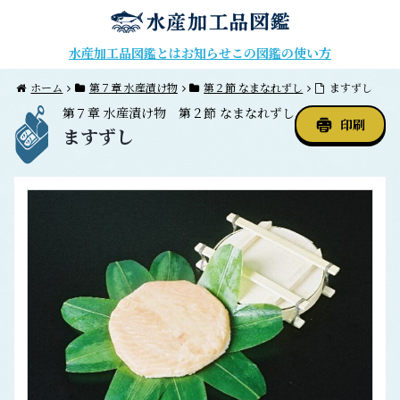
水産加工品図鑑とは
お知らせ
この図鑑の使い方
ホーム
第７章 水産漬け物
第２節 なまなれずし
ますずし
第７章
水産漬け物
第２節
なまなれずし
印刷
ますずし