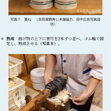
写真７ 重ね （吉田屋鱒寿し本舗協力、田中広告写真提
供）
熟成
曲げ物の上下に青竹を2本ずつ並べ、ゴム輪で固
定し、熟成させる
（写真
８
）
。