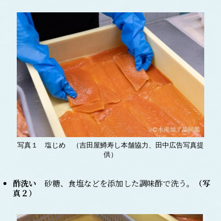
写真１ 塩じめ （吉田屋鱒寿し本舗協力、田中広告写真提
供）
酢洗い
砂糖、食塩などを添加した調味酢で洗う。
（写
真２）