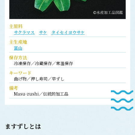
主原料
サクラマス
サケ
タイセイヨウサケ
主生産地
富山
保存方法
冷凍保存／冷蔵保存／常温保存
キーワード
曲げ物／押し寿司／早ずし
備考
Masu-zushi／伝統的加工品
ますずしとは