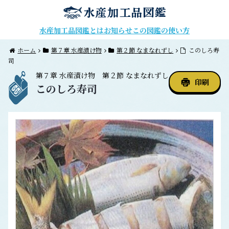
水産加工品図鑑とは
お知らせ
この図鑑の使い方
ホーム
第７章 水産漬け物
第２節 なまなれずし
このしろ寿
司
第７章
水産漬け物
第２節
なまなれずし
印刷
このしろ寿司