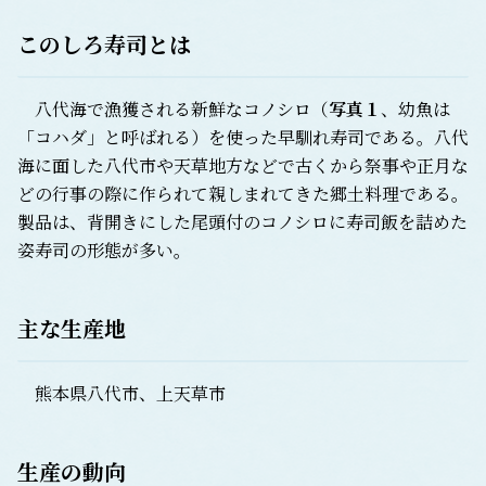
このしろ寿司
とは
八代海で漁獲される新鮮なコノシロ（
写真
１
、幼魚は
「コハダ」と呼ばれる）を使った早馴れ寿司である。八代
海に面した八代市や天草地方などで古くから祭事や正月な
どの行事の際に作られて親しまれてきた郷土料理である。
製品は、背開きにした尾頭付のコノシロに寿司飯を詰めた
姿寿司の形態が多い。
主な生産地
熊本県八代市、上天草市
生産の動向