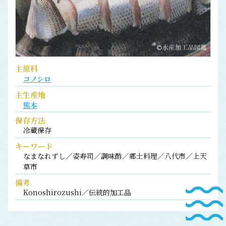
主原料
コノシロ
主生産地
熊本
保存方法
冷蔵保存
キーワード
なまなれずし／姿寿司／調味酢／郷土料理／八代市／上天
草市
備考
Konoshirozushi／伝統的加工品