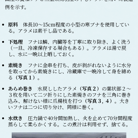
例を示す。
原料
体長10～15cm程度の小型の寒ブナを使用してい
る。アラメは素干し品である。
下処理
フナは鱗、内臓等を丁寧に取り除き、よく洗う
（一旦、冷凍保存する場合もある）。アラメは湯で戻
し、水に一晩以上晒しておく。
素焼き
フナに金串を打ち、皮が剥がれないように水分
を取ってから素焼きにし、冷蔵庫で一晩冷して身を締め
る
（写真１）
。
あらめ巻き
水戻ししたアラメ
（写真２）
の葉状部２～
３枚を用いて二ツ折りにした素焼きのフナを三角に巻き
込み、解けない様に爪楊枝を打つ
（写真３, ４）
。大き
いフナは二つに切り分け、同様に巻く。
水炊き
圧力鍋で40分間加熱し、火を止めて70分間程度
蒸らして柔らかくする。この煮汁は利用せず、捨てる。