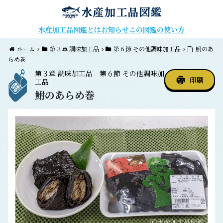
水産加工品図鑑とは
お知らせ
この図鑑の使い方
ホーム
第３章 調味加工品
第６節 その他調味加工品
鮒のあ
らめ巻
第３章
調味加工品
第６節
その他調味加
印刷
工品
鮒のあらめ巻