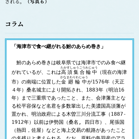
される。
（
写真６
）
コラム
「海津市で食べ継がれる鮒のあらめ巻き」
　鮒のあらめ巻きは岐阜県では海津市でのみ食べ継
たかすしゅうごうわじゅう
がれているが、これは
高須集合輪中
（現在の海津
かなまわりわじゅう
市）の南端に位置した
金廻輪中
が1576年（天正
４年）桑名城主により開拓され、1883年（明治16
年）まで三重県であったこと、また、会津藩主とな
る松平容保など名君を多数輩出した美濃国高須藩が
置かれ、明治政府による木曽三川分流工事（1887-
1912年）以前は伊勢国（桑名, 四日市）、尾張国
（熱田，佐屋）などと海上交易の航路があったこと
の名残りと考えられる。なお、原料の鳥羽産のアラ