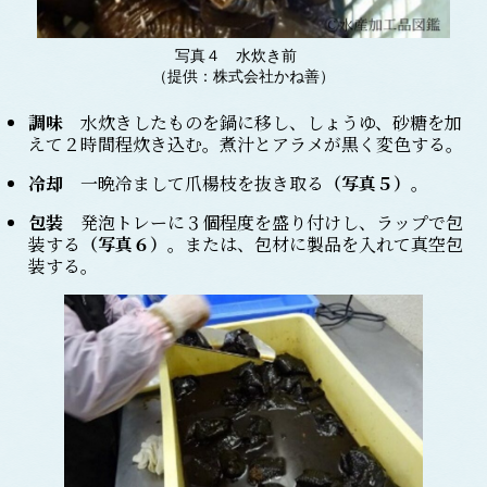
写真４ 水炊き前
（提供：株式会社かね善）
調味
水炊きしたものを鍋に移し、しょうゆ、砂糖を加
えて２時間程炊き込む。煮汁とアラメが黒く変色する。
冷却
一晩冷まして爪楊枝を抜き取る
（写真５）
。
包装
発泡トレーに３個程度を盛り付けし、ラップで包
装する
（写真６）
。または、包材に製品を入れて真空包
装する。