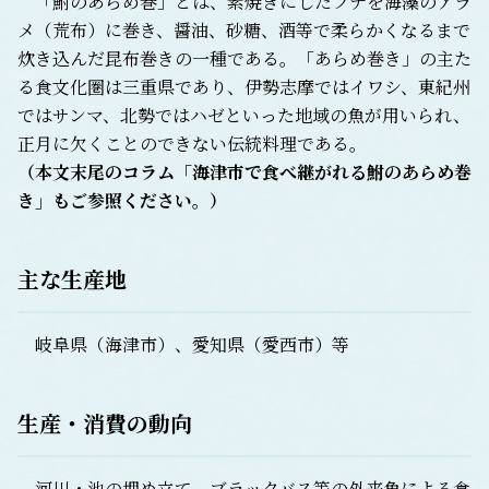
「鮒のあらめ巻」とは、素焼きにしたフナを海藻のアラ
メ（荒布）に巻き、醤油、砂糖、酒等で柔らかくなるまで
炊き込んだ昆布巻きの一種である。「あらめ巻き」の主た
る食文化圏は三重県であり、伊勢志摩ではイワシ、東紀州
ではサンマ、北勢ではハゼといった地域の魚が用いられ、
正月に欠くことのできない伝統料理である。
（本文末尾のコラム「海津市で食べ継がれる鮒のあらめ巻
き」もご参照ください。）
主な生産地
岐阜県（海津市）、愛知県（愛西市）等
生産・消費の動向
河川・池の埋め立て、ブラックバス等の外来魚による食