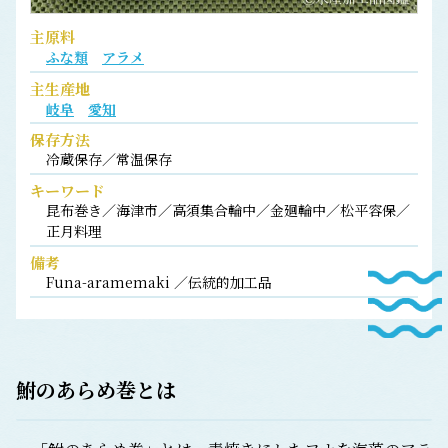
主原料
ふな類
アラメ
主生産地
岐阜
愛知
保存方法
冷蔵保存／常温保存
キーワード
昆布巻き／海津市／高須集合輪中／金廻輪中／松平容保／
正月料理
備考
Funa-aramemaki ／伝統的加工品
鮒のあらめ巻
とは