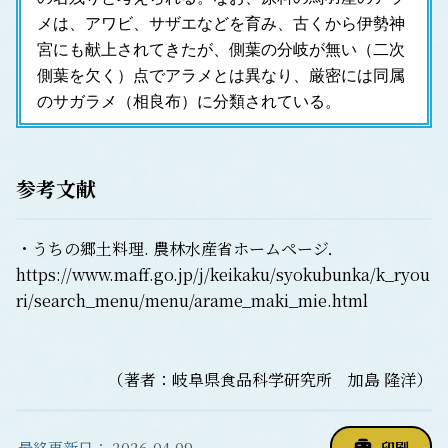
メは、アワビ、サザエなどを育み、古くから伊勢神
宮にも献上されてきたが、側葉の分岐が無い（二次
側葉を欠く）点でアラメとは異なり、厳密には同属
のサガラメ（相良布）に分類されている。
参考文献
・うちの郷土料理. 農林水産省ホームページ．
https://www.maff.go.jp/j/keikaku/syokubunka/k_ryou
ri/search_menu/menu/arame_maki_mie.html
（著者：岐阜県食品科学研究所 加島 隆洋）
最終更新日：
2026.04.09
印刷