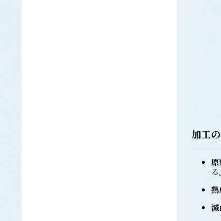
キビナゴ
ぐち類
ク
キグチ
シログチ
クラカケトラギス
くらげ類
エチゼンクラゲ
ビゼンクラゲ
ヒゼンクラゲ
クロノリ
加工の
げんげ類
ケ
ノロゲンゲ
コイ
コ
原
る
コノシロ
こんぶ類
熟
マコンブ
滅
さけ類
サ