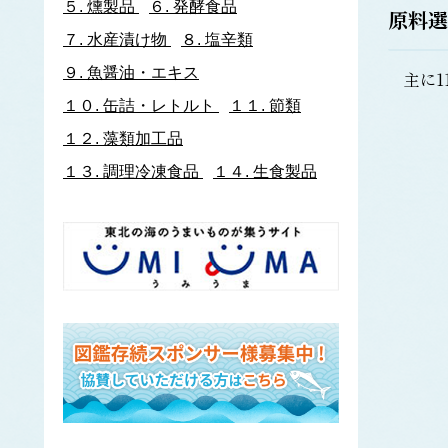
５.
燻製品
６.
発酵食品
原料選
イトヨリダイ
７.
水産漬け物
８.
塩辛類
いわし類
ウルメイワシ
９.
魚醤油・エキス
主に1
カタクチイワシ
１０.
缶詰・レトルト
１１.
節類
マイワシ
１２.
藻類加工品
イワナ
ウキゴリ
ウ
１３.
調理冷凍食品
１４.
生食製品
ウグイ
ウップルイノリ
うなぎ類
うに類
アカウニ
エゾバフンウニ
キタムラサキウニ
バフンウニ
ムラサキウニ
ウミタケ
うみへび類