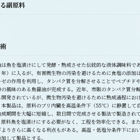
る副原料
術
は魚を塩漬けにして発酵・熟成させた伝統的な液体調味料であ
２年）に入るが、有害微生物の汚染を避けるために食塩の添加
ーゼの作用を利用し、タンパク質を分解させることでペプチド
特の風味のある魚醤油が完成する。近年、市販のタンパク質分
も開発されているが、微生物汚染を避けるために熟成過程にお
本製品は、原料のブリ内臓を高温条件下（55℃）に静置して
熟成期間を大幅に短縮し、数日間で完成させる製法で製造されて
、原料魚を塩漬けにする必要がなく、工程を効率化できる。ま
下よりさらに高くなる利点もがある。高温・低塩分条件下にお
添加して製品とする。