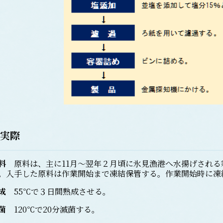
実際
料
原料は、主に11月～翌年２月頃に氷見漁港へ水揚げされる
。入手した原料は作業開始まで凍結保管する。作業開始時に凍
成
55℃で３日間熟成させる。
菌
120℃で20分滅菌する。