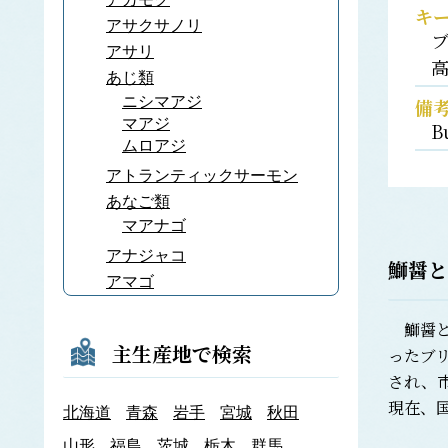
キ
アサクサノリ
アサリ
あじ類
ニシマアジ
備
マアジ
B
ムロアジ
アトランティックサーモン
あなご類
マアナゴ
アナジャコ
鰤醤
と
アマゴ
あまだい類
鰤醤と
アマノリ
主生産地で検索
ったブ
あみ類
され、
アキアミ
現在、
北海道
青森
岩手
宮城
秋田
アユ
アラメ
山形
福島
茨城
栃木
群馬