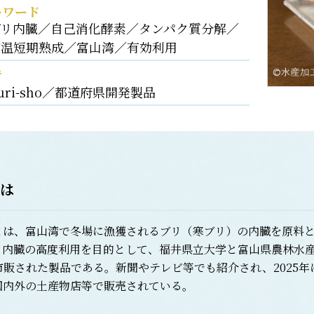
ーワード
ブリ内臓／自己消化酵素／タンパク質分解／
高温短期熟成／富山湾／有効利用
考
uri-sho／都道府県開発製品
は
は、富山湾で冬場に漁獲されるブリ（寒ブリ）の内臓を原料と
リ内臓の高度利用を目的として、福井県立大学と富山県農林水
市販された製品である。新聞やテレビ等でも紹介され、2025
国内外の土産物店等で販売されている。