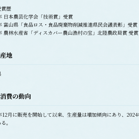
賞歴
年 日本農芸化学会「技術賞」受賞
1年 富山県「食品ロス・食品廃棄物削減推進県民会議表彰」受賞
年 農林水産省「ディスカバー農山漁村の宝」北陸農政局賞 受賞
産地
県
消費の動向
年12月に販売を開始して以来、生産量は増加傾向にあり、2024年
ある。