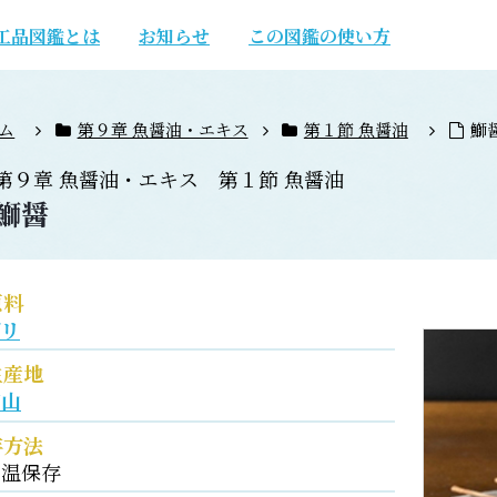
工品図鑑とは
お知らせ
この図鑑の使い方
ム
第９章 魚醤油・エキス
第１節 魚醤油
鰤
第９章
魚醤油・エキス
第１節
魚醤油
鰤醤
原料
ブリ
生産地
富山
存方法
常温保存