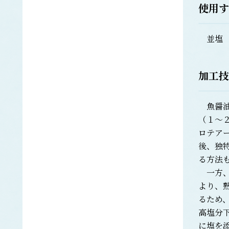
使用す
エラブウミヘビ
エゴノリ
エ
並塩
えそ類
トカゲエソ
マエソ
ワニエソ
加工技
えび類
アカエビ
魚醤油
クマエビ
（１～
クルマエビ
ロテア
サクラエビ
後、独
サルエビ
シラエビ
る方法
トラエビ
一方、
ホッコクアカエビ
より、
オイカワ
オ
るため
オキナワモズク
高塩分
オゴノリ
に塩を