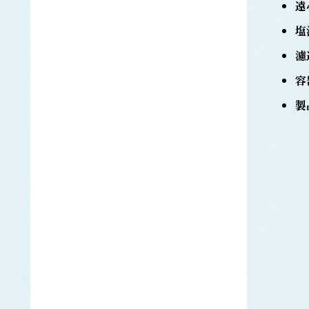
ギンザケ
遠
サケ
塩
タイセイヨウサケ
濾
サザエ
さば類
容
ゴマサバ
製
タイセイヨウサバ
マサバ
さめ類
アオザメ
アブラツノザメ
ネズミザメ
ホシザメ
ヨシキリザメ
サンマ
シイラ
シ
シジミ
ししゃも類
カラフトシシャモ