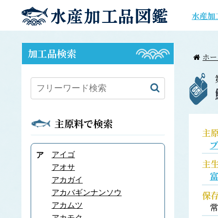
水産加
加工品検索
ホー
主原料で検索
主
アイゴ
ア
主
アオサ
アカガイ
アカバギンナンソウ
保
アカムツ
アカモク