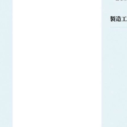
オニアマノリ
かじき類
カ
クロカジキ
製造工
シロカジキ
カジメ
ツルアラメ
カツオ
カナガシラ
かに類
ベニズワイガニ
カヤモノリ
かれい類
アカガレイ
ソウハチ
ヒレグロ
ムシガレイ
ヤナギムシガレイ
キチジ
キ