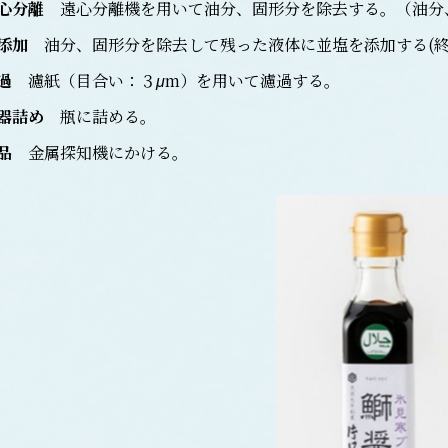
心分離
遠心分離機を用いて油分、固形分を除去する。（油分
添加
油分、固形分を除去して残った液体に並塩を添加する(終濃
過
濾紙（目合い：３
μ
m）を用いて濾過する。
器詰め
瓶に詰める。
品
金属探知機にかける。