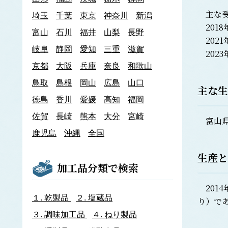
あわび類
主な受
埼玉
千葉
東京
神奈川
新潟
エゾアワビ
2018
富山
石川
クロアワビ
福井
山梨
長野
202
マダカアワビ
岐阜
静岡
愛知
三重
滋賀
2023
メガイアワビ
京都
大阪
兵庫
奈良
和歌山
イカナゴ
イ
鳥取
島根
岡山
広島
山口
いか類
主な生
アオリイカ
徳島
香川
愛媛
高知
福岡
アカイカ
佐賀
長崎
熊本
大分
宮崎
アメリカオオアカイカ
富山
アルゼンチンイレックス
鹿児島
沖縄
全国
アルゼンチンマツイカ
ケンサキイカ
生産と
スルメイカ
加工品分類で検索
ニュージーランドスルメイカ
ホタルイカ
2014
ヤリイカ
１.
乾製品
２.
塩蔵品
り）で
イサザ
３.
調味加工品
４.
ねり製品
イトモズク