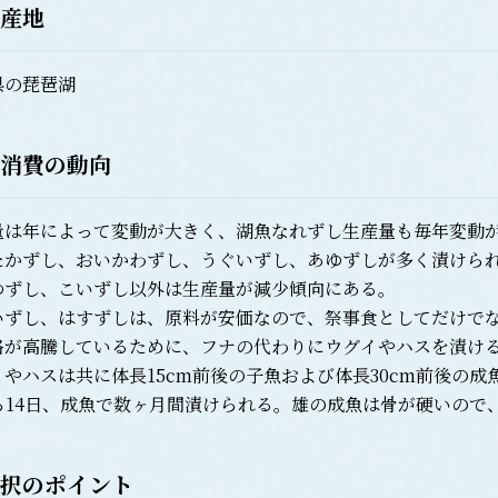
産地
の琵琶湖
消費の動向
は年によって変動が大きく、湖魚なれずし生産量も毎年変動が
たかずし、おいかわずし、うぐいずし、あゆずしが多く漬けら
ゆずし、こいずし以外は生産量が減少傾向にある。
ずし、はすずしは、原料が安価なので、祭事食としてだけでな
格が高騰しているために、フナの代わりにウグイやハスを漬け
やハスは共に体長15cm前後の子魚および体長30cm前後の
から14日、成魚で数ヶ月間漬けられる。雄の成魚は骨が硬いので
択のポイント