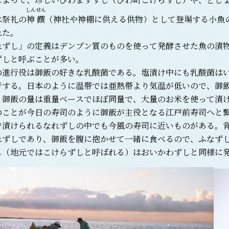
しんせん
は祭礼の
神饌
（神社や神棚に供える供物）として登場する小魚
れた。
ずし」の定義はデンプン質のものを使って発酵させた魚の漬物
ずしと呼ぶことが多い。
進行役は御飯の好きな乳酸菌である。塩漬け中にも乳酸菌はい
行する。日本のように温帯では亜熱帯より気温が低いので、御
と御飯の量は重量ベースでほぼ同量で、大量のお米を使って漬
のことが今日の寿司のように御飯が主役となる江戸前寿司へと
漬けられるなれずしの中でも今風の寿司に近いものがある。背
れずしであり、御飯を腹に抱かせて一緒に食べるので、ふなず
し（地元ではこけらずしと呼ばれる）はおいかわずしと同様に