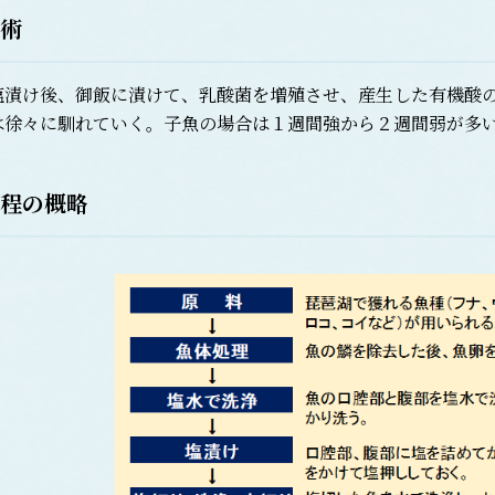
術
漬け後、御飯に漬けて、乳酸菌を増殖させ、産生した有機酸の
は徐々に馴れていく。子魚の場合は１週間強から２週間弱が多
程の概略