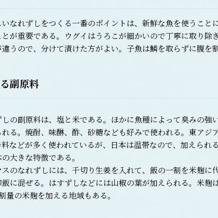
いなれずしをつくる一番のポイントは、新鮮な魚を使うことに
ことが重要である。ウグイはうろこが細かいので丁寧に取り除
が違うので、分けて漬けた方がよい。子魚は鱗を取らずに腹を
る副原料
しの副原料は、塩と米である。ほかに魚種によって臭みの強い
られる。焼酎、味醂、酢、砂糖なども好みで使われる。東アジ
辛料などが多く使われているが、日本は温帯なので、加えられ
本の大きな特徴である。
スのなれずしには、千切り生姜を入れて、飯の一割を米麹に代
御飯に混ぜる。はすずしなどには山椒の葉が加えられる。米麹
2割量の米麹を加える地域もある。