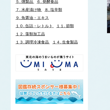
５.
燻製品
６.
発酵食品
イトヨリダイ
７.
水産漬け物
８.
塩辛類
いわし類
ウルメイワシ
９.
魚醤油・エキス
カタクチイワシ
１０.
缶詰・レトルト
１１.
節類
マイワシ
１２.
藻類加工品
イワナ
ウキゴリ
ウ
１３.
調理冷凍食品
１４.
生食製品
ウグイ
ウップルイノリ
うなぎ類
うに類
アカウニ
エゾバフンウニ
キタムラサキウニ
バフンウニ
ムラサキウニ
ウミタケ
うみへび類