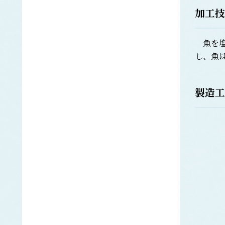
ギンザケ
加工技
サケ
タイセイヨウサケ
サザエ
魚を塩
さば類
し、魚
ゴマサバ
タイセイヨウサバ
マサバ
製造工
さめ類
アオザメ
アブラツノザメ
ネズミザメ
ホシザメ
ヨシキリザメ
サンマ
シイラ
シ
シジミ
ししゃも類
カラフトシシャモ