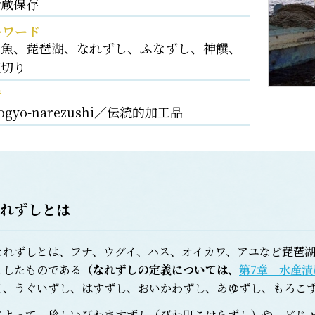
冷蔵保存
ーワード
湖魚、琵琶湖、なれずし、ふなずし、神饌、
塩切り
考
ogyo-narezushi／伝統的加工品
れずしとは
れずしとは、フナ、ウグイ、ハス、オイカワ、アユなど琵琶湖
としたものである
（なれずしの定義については、
第7章 水産漬
て、うぐいずし、はすずし、おいかわずし、あゆずし、もろこ
よって、珍しいびわますずし（びわ町こけらずし）や、どじ