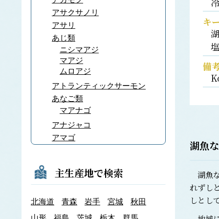
アサクサノリ
キ
アサリ
あじ類
ニシマアジ
マアジ
備
ムロアジ
K
アトランティックサーモン
あなご類
マアナゴ
アナジャコ
アマゴ
湖魚な
あまだい類
アマノリ
主生産地で検索
湖魚な
あみ類
れずし
アキアミ
しとし
北海道
青森
岩手
宮城
秋田
アユ
アラメ
地域に
山形
福島
茨城
栃木
群馬