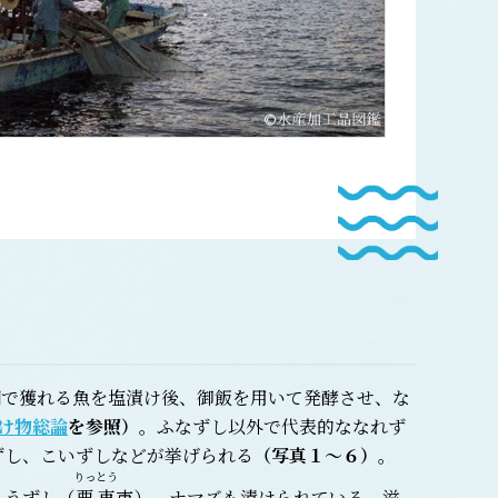
で獲れる魚を塩漬け後、御飯を用いて発酵させ、な
け物総論
を参照）
。ふなずし以外で代表的ななれず
ずし、こいずしなどが挙げられる
（写真１～６）
。
りっとう
ょうずし（
栗東
市）、ナマズも漬けられている。滋