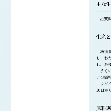
オニアマノリ
主な生
かじき類
カ
クロカジキ
滋賀県
シロカジキ
カジメ
ツルアラメ
生産と
カツオ
カナガシラ
漁獲量
かに類
し、わ
ベニズワイガニ
し、あ
カヤモノリ
うぐい
かれい類
ナの価
アカガレイ
ウグイ
ソウハチ
10日
ヒレグロ
ムシガレイ
ヤナギムシガレイ
原料選
キチジ
キ