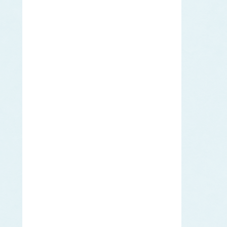
エラブウミヘビ
エゴノリ
エ
えそ類
トカゲエソ
マエソ
ワニエソ
えび類
アカエビ
クマエビ
クルマエビ
サクラエビ
サルエビ
シラエビ
トラエビ
ホッコクアカエビ
オイカワ
オ
オキナワモズク
オゴノリ