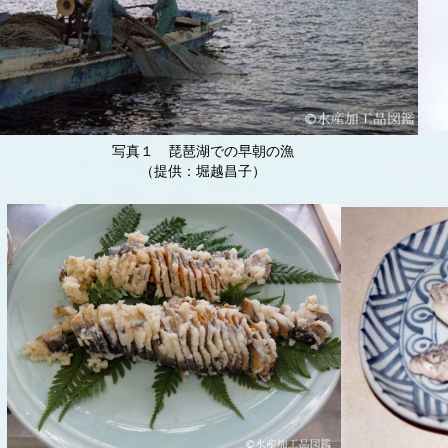
写真１ 琵琶湖での早朝の漁
（提供：堀越昌子）