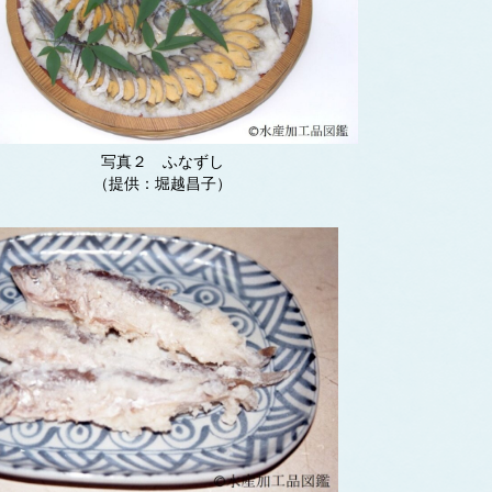
写真２ ふなずし
（提供：堀越昌子）