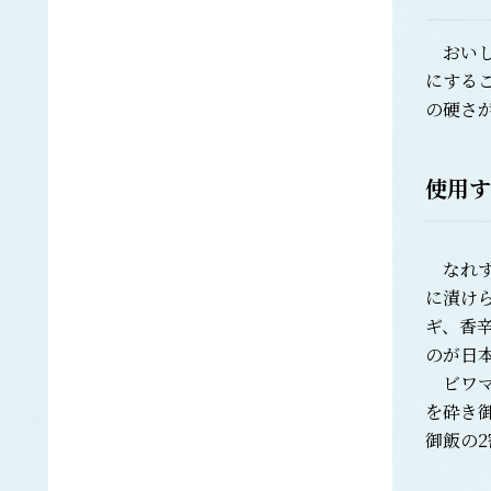
キビナゴ
ぐち類
ク
おいし
キグチ
にする
シログチ
の硬さ
クラカケトラギス
くらげ類
使用す
エチゼンクラゲ
ビゼンクラゲ
ヒゼンクラゲ
なれず
クロノリ
に漬け
げんげ類
ケ
ノロゲンゲ
ギ、香
のが日
コイ
コ
ビワマ
コノシロ
を砕き
こんぶ類
御飯の
マコンブ
さけ類
サ