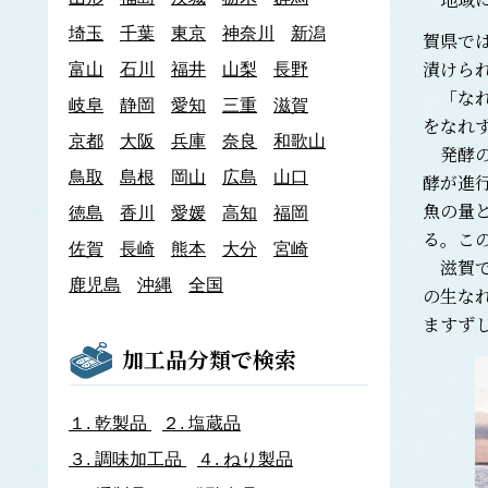
あわび類
埼玉
千葉
東京
神奈川
新潟
賀県で
エゾアワビ
漬けら
富山
石川
クロアワビ
福井
山梨
長野
マダカアワビ
「なれ
岐阜
静岡
愛知
三重
滋賀
メガイアワビ
をなれ
京都
大阪
兵庫
奈良
和歌山
イカナゴ
発酵の
イ
鳥取
島根
岡山
広島
山口
いか類
酵が進
アオリイカ
魚の量
徳島
香川
愛媛
高知
福岡
アカイカ
る。こ
佐賀
長崎
熊本
大分
宮崎
アメリカオオアカイカ
滋賀で
アルゼンチンイレックス
鹿児島
沖縄
全国
の生な
アルゼンチンマツイカ
ますず
ケンサキイカ
スルメイカ
加工品分類で検索
ニュージーランドスルメイカ
ホタルイカ
ヤリイカ
１.
乾製品
２.
塩蔵品
イサザ
３.
調味加工品
４.
ねり製品
イトモズク