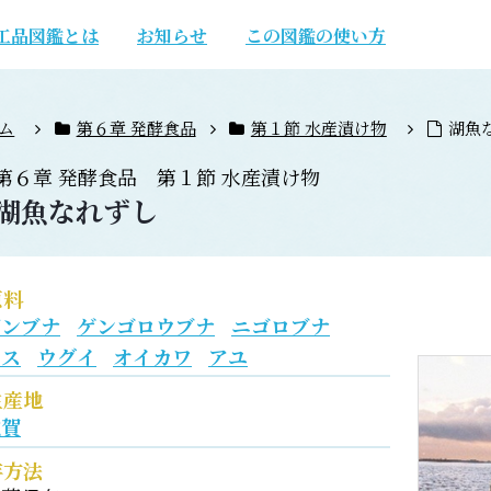
工品図鑑とは
お知らせ
この図鑑の使い方
ム
第６章 発酵食品
第１節 水産漬け物
湖魚
第６章
発酵食品
第１節
水産漬け物
湖魚なれずし
原料
ギンブナ
ゲンゴロウブナ
ニゴロブナ
ハス
ウグイ
オイカワ
アユ
生産地
滋賀
存方法