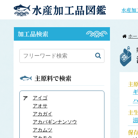
水産加
加工品検索
ホー
主原料で検索
主
アイゴ
ア
アオサ
主
アカガイ
アカバギンナンソウ
アカムツ
保
アカモク