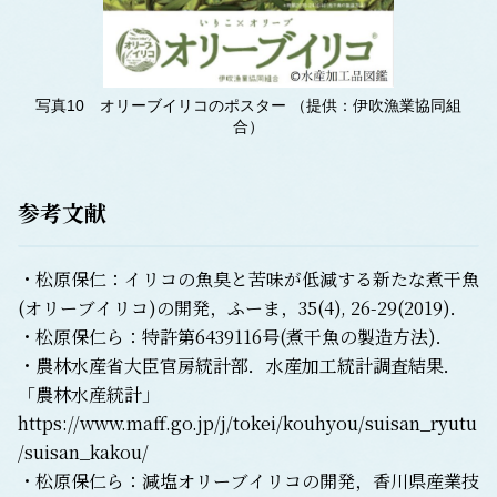
写真10 オリーブイリコのポスター （提供：伊吹漁業協同組
合）
参考文献
・松原保仁：イリコの魚臭と苦味が低減する新たな煮干魚
(オリーブイリコ)の開発，ふーま，35(4), 26-29(2019)．
・松原保仁ら：特許第6439116号(煮干魚の製造方法)．
・農林水産省大臣官房統計部．水産加工統計調査結果．
「農林水産統計」
https://www.maff.go.jp/j/tokei/kouhyou/suisan_ryutu
/suisan_kakou/
・松原保仁ら：減塩オリーブイリコの開発，香川県産業技