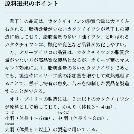
原料選択のポイント
煮干しの品質は、カタクチイワシの脂質含量に大きく左
右される。脂肪含量が少ないカタクチイワシが煮干しの製
造に適しており、脂肪含量の多い「油イワシ」と呼ばれる
カタクチイワシは、酸化や変色など品質が劣化しやすい。
一方、オリーブイリコの品質は、カタクチイワシの脂質含
量が少ない方が高品質な製品となるが、オリーブ葉のマス
キング効果により、脂肪含量の多いカタクチイワシであっ
ても、製造時にオリーブ葉の添加量を増やして煮熟処理す
ることで、煮干し特有の魚臭、苦みを抑制した製品を製造
することができる。
オリーブイリコの製造には、３㎝以上のカタクチイワシ
が原料として適しており、かえり（体長３～４㎝）、
こば
ちゅうば
小羽
（体長４～６㎝）、
中羽
（体長６～８㎝）、
おおば
大羽
（体長８㎝以上）の製造に用いている。