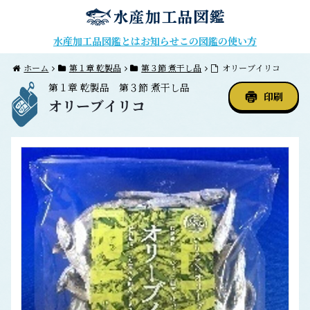
水産加工品図鑑とは
お知らせ
この図鑑の使い方
ホーム
第１章 乾製品
第３節 煮干し品
オリーブイリコ
第１章
乾製品
第３節
煮干し品
印刷
オリーブイリコ