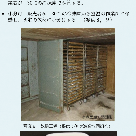
業者が－30℃の冷凍庫で保管する。
小分け
販売者が－30℃の冷凍庫から室温の作業所に移
動し、所定の包材に小分けする。
（
写真８，９
）
写真６ 乾燥工程（提供：伊吹漁業協同組合）