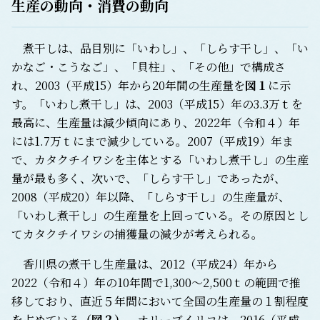
生産の動向・消費の動向
煮干しは、品目別に「いわし」、「しらす干し」、「い
かなご・こうなご」、「貝柱」、「その他」で構成さ
れ、2003（平成15）年から20年間の生産量を
図１
に示
す。「いわし煮干し」は、2003（平成15）年の3.3万ｔを
最高に、生産量は減少傾向にあり、2022年（令和４）年
には1.7万ｔにまで減少している。2007（平成19）年ま
で、カタクチイワシを主体とする「いわし煮干し」の生産
量が最も多く、次いで、「しらす干し」であったが、
2008（平成20）年以降、「しらす干し」の生産量が、
「いわし煮干し」の生産量を上回っている。その原因とし
てカタクチイワシの捕獲量の減少が考えられる。
香川県の煮干し生産量は、2012（平成24）年から
2022（令和４）年の10年間で1,300～2,500ｔの範囲で推
移しており、直近５年間において全国の生産量の１割程度
を占めている
（図２）
。オリーブイリコは、2016（平成