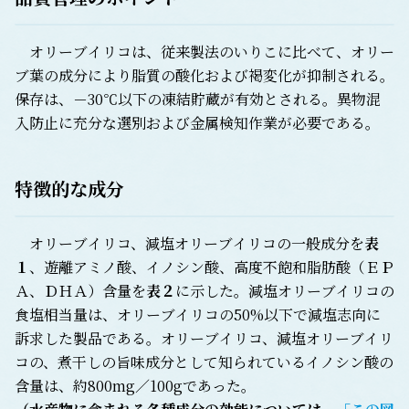
オリーブイリコは、従来製法のいりこに比べて、オリー
ブ葉の成分により脂質の酸化および褐変化が抑制される。
保存は、－30℃以下の凍結貯蔵が有効とされる。異物混
入防止に充分な選別および金属検知作業が必要である。
特徴的な成分
オリーブイリコ、減塩オリーブイリコの一般成分を
表
１
、遊離アミノ酸、イノシン酸、高度不飽和脂肪酸（ＥＰ
Ａ、ＤＨＡ）含量を
表２
に示した。減塩オリーブイリコの
食塩相当量は、オリーブイリコの50%以下で減塩志向に
訴求した製品である。オリーブイリコ、減塩オリーブイリ
コの、煮干しの旨味成分として知られているイノシン酸の
含量は、約800mg／100gであった。