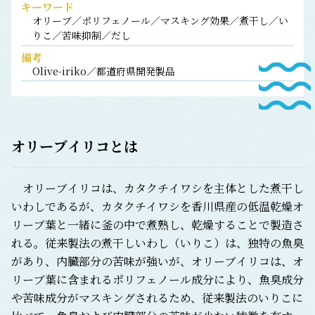
キーワード
オリーブ／ポリフェノール／マスキング効果／煮干し／い
りこ／苦味抑制／だし
備考
Olive-iriko／都道府県開発製品
オリーブイリコ
とは
オリーブイリコは、カタクチイワシを主体とした煮干し
いわしであるが、カタクチイワシを香川県産の低温乾燥オ
リーブ葉と一緒に釜の中で煮熟し、乾燥することで製造さ
れる。従来製法の煮干しいわし（いりこ）は、独特の魚臭
があり、内臓部分の苦味が強いが、オリーブイリコは、オ
リーブ葉に含まれるポリフェノール成分により、魚臭成分
や苦味成分がマスキングされるため、従来製法のいりこに