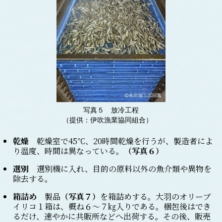
写真５ 放冷工程
（提供：伊吹漁業協同組合）
乾燥
乾燥室で45℃、20時間乾燥を行うが、製造者によ
り温度、時間は異なっている。
（写真６）
選別
選別機に入れ、目的の原料以外の魚介類や異物を
除去する。
箱詰め
製品
（写真７）
を箱詰めする。大羽のオリーブ
イリコ１箱は、概ね６～７㎏入りである。梱包後はでき
るだけ、速やかに共販所などへ出荷する。その後、販売