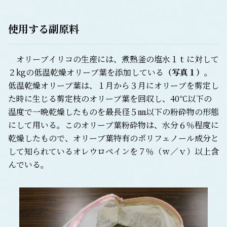
使用する副原料
オリーブイリコの生産には、煮熟釜の塩水１ｔに対して
２kgの低温乾燥オリーブ葉を添加している
（
写真１
）
。
低温乾燥オリーブ葉は、１月から３月にオリーブを剪定し
た時に生じる剪定枝のオリーブ葉を回収し、40℃以下の
温度で一晩乾燥したものを最長径５㎜以下の粉砕物の形態
にして用いる。このオリーブ葉粉砕物は、水分６％程度に
乾燥したもので、オリーブ葉特有のポリフェノール成分と
して知られているオレウロペインを７％（ｗ／ｖ）以上含
んでいる。