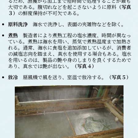
るため、漁獲から加工まで短時間で処理することが最も
大切である。腹切れなどを起こさないように原料
（写真
３）
の鮮度保持が不可欠である。
原料洗浄
海水で洗浄し、表面の夾雑物などを除く。
煮熟
製造者により煮熟工程の塩水濃度、時間が異なっ
ている。煮熟は海水を用い、蒸気で煮熟温度まで加熱さ
れる。通常、海水に食塩を追加添加しているが、消費者
の減塩志向を踏まえ、真水を使用する場合もある。塩水
を用いるのは、製品の艶や身のしまりを良くするためで
あり、真水では艶が出ない。
（写真４）
放冷
扇風機で風を送り、室温で放冷する。
（写真５）