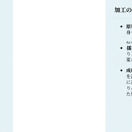
キビナゴ
加工の
ぐち類
ク
キグチ
原
シログチ
身
クラカケトラギス
らい
くらげ類
擂
エチゼンクラゲ
り
ヒゼンクラゲ
菜
ビゼンクラゲ
成
クロノリ
を
げんげ類
ケ
に
ノロゲンゲ
り
た
コイ
コ
コノシロ
こんぶ類
マコンブ
さけ類
サ