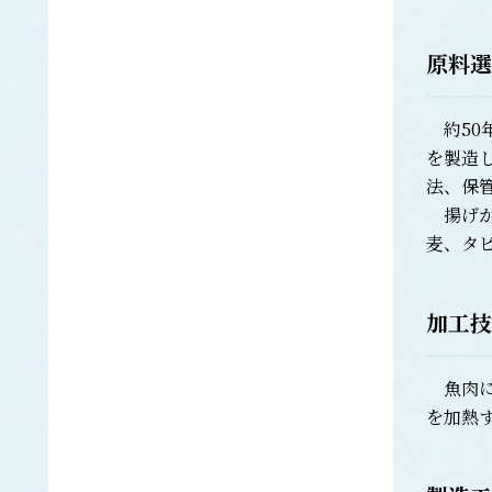
エラブウミヘビ
エゴノリ
エ
原料選
えそ類
トカゲエソ
約50
マエソ
を製造
ワニエソ
法、保
えび類
揚げか
アカエビ
クマエビ
麦、タ
クルマエビ
サクラエビ
サルエビ
加工技
シラエビ
トラエビ
ホッコクアカエビ
魚肉に
を加熱
オイカワ
オ
オキナワモズク
オゴノリ