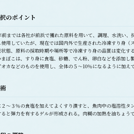
択のポイント
年前までは各社が前浜で獲れた原料を用いて、調理、水洗い、
し使用していたが、現在では国内外で生産された冷凍すり身（
管状態、原料の採取時期や場所等で冷凍すり身の品質は変化す
まぼこは、すり身に食塩、砂糖、でん粉、卵白などを添加し製
ピオカなどのものを使用し、全体の５～10％になるように加え
術
２～３％の食塩を加えてよくすり潰すと、魚肉中の塩溶性タン
すると弾力を有するゲルが形成される。肉糊の加熱を油ちょう