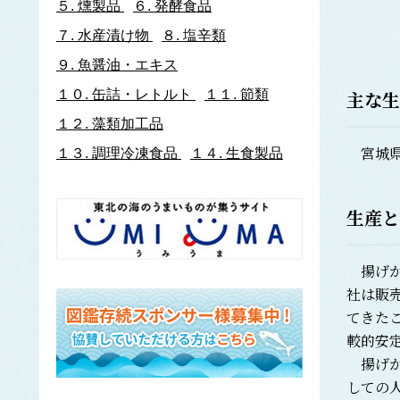
５.
燻製品
６.
発酵食品
イトヨリダイ
７.
水産漬け物
８.
塩辛類
いわし類
ウルメイワシ
９.
魚醤油・エキス
カタクチイワシ
主な生
１０.
缶詰・レトルト
１１.
節類
マイワシ
１２.
藻類加工品
イワナ
宮城県
ウキゴリ
ウ
１３.
調理冷凍食品
１４.
生食製品
ウグイ
ウップルイノリ
生産と
うなぎ類
うに類
アカウニ
揚げか
エゾバフンウニ
社は販
キタムラサキウニ
てきた
バフンウニ
較的安
ムラサキウニ
揚げか
ウミタケ
しての
うみへび類