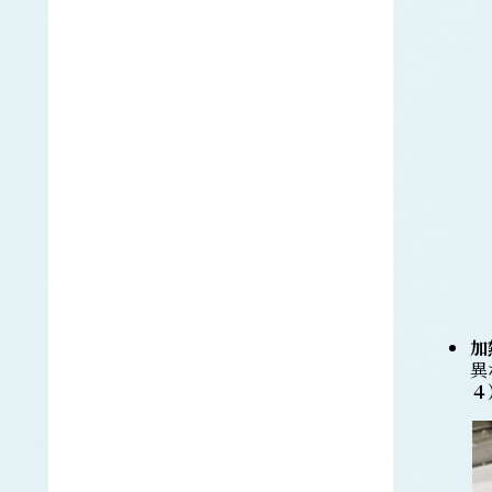
ギンザケ
サケ
タイセイヨウサケ
サザエ
さば類
ゴマサバ
タイセイヨウサバ
マサバ
さめ類
アオザメ
アブラツノザメ
ネズミザメ
ホシザメ
加
ヨシキリザメ
異
サンマ
４
シイラ
シ
シジミ
ししゃも類
カラフトシシャモ