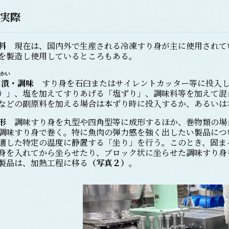
実際
料
現在は、国内外で生産される冷凍すり身が主に使用されて
を製造し使用しているところもある。
かい
潰
・調味
すり身を石臼またはサイレントカッター等に投入し
）」、塩を加えてすりあげる「塩ずり」、調味料等を加えて混
などの副原料を加える場合は本ずり時に投入するか、あるいは
形
調味すり身を丸型や四角型等に成形するほか、巻物類の場
調味すり身で巻く。特に魚肉の弾力感を強く出したい製品につ
適した特定の温度に静置する「坐り」を行う。このとき、固ま
身を入れてから坐らせたり、ブロック状に坐らせた調味すり身
製品は、加熱工程に移る
（写真２）
。