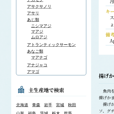
アサクサノリ
キ
アサリ
あじ類
ニシマアジ
マアジ
備
ムロアジ
A
アトランティックサーモン
あなご類
マアナゴ
アナジャコ
アマゴ
揚げか
あまだい類
アマノリ
主生産地で検索
魚肉を
あみ類
揚げか
アキアミ
揚げか
北海道
青森
岩手
宮城
秋田
アユ
ソ、グ
アラメ
山形
福島
茨城
栃木
群馬