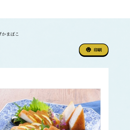
げかまぼこ
印刷