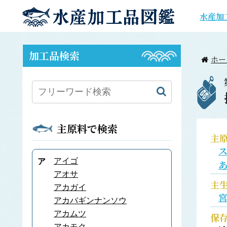
水産加
加工品検索
ホー
主原料で検索
主
アイゴ
ア
アオサ
主
アカガイ
アカバギンナンソウ
アカムツ
保
アカモク