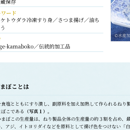
冷蔵保存
ーワード
スケトウダラ冷凍すり身／さつま揚げ／油ち
ょう
考
ge-kamaboko／伝統的加工品
まぼこ
とは
食塩とともにすり潰し、副原料を加え加熱して作られるねり製
まぼこである
（写真１）
。
まぼこの生産量は、ねり製品全体の生産量の約３割を占め、最
チ、アジ、イトヨリダイなどを原料として揚げ色をつけない「