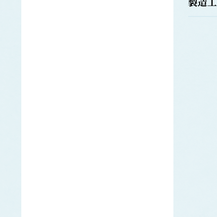
製造工
オニアマノリ
かじき類
カ
クロカジキ
シロカジキ
カジメ
ツルアラメ
カツオ
カナガシラ
かに類
ベニズワイガニ
カヤモノリ
かれい類
アカガレイ
ソウハチ
ヒレグロ
ムシガレイ
ヤナギムシガレイ
キチジ
キ