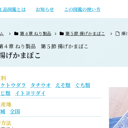
工品図鑑とは
お知らせ
この図鑑の使い方
ム
第４章 ねり製品
第５節 揚げかまぼこ
揚
第４章
ねり製品
第５節
揚げかまぼこ
揚げかまぼこ
原料
スケトウダラ
タチウオ
えそ類
ぐち類
あじ類
イトヨリダイ
生産地
宮城
全国
存方法