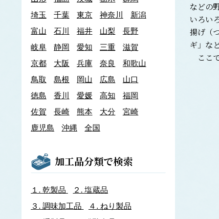
などの
あわび類
埼玉
千葉
東京
神奈川
新潟
いろい
エゾアワビ
揚げ（
富山
石川
クロアワビ
福井
山梨
長野
マダカアワビ
ギ」な
岐阜
静岡
愛知
三重
滋賀
メガイアワビ
ここで
京都
大阪
兵庫
奈良
和歌山
イカナゴ
イ
鳥取
島根
岡山
広島
山口
いか類
アオリイカ
徳島
香川
愛媛
高知
福岡
アカイカ
佐賀
長崎
熊本
大分
宮崎
アメリカオオアカイカ
アルゼンチンイレックス
鹿児島
沖縄
全国
アルゼンチンマツイカ
ケンサキイカ
スルメイカ
加工品分類で検索
ニュージーランドスルメイカ
ホタルイカ
ヤリイカ
１.
乾製品
２.
塩蔵品
イサザ
３.
調味加工品
４.
ねり製品
イトモズク