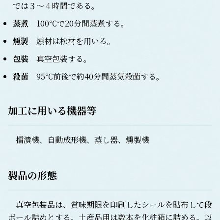
では３～４時間である。
蒸煮
100℃で20分間蒸煮する。
燻製
燻材は松材を用いる。
包装
真空包装する。
殺菌
95℃前後で約40分間蒸気殺菌する。
加工に用いる機器等
擂潰機、自動成形機、蒸し器、燻製機
製品の形態
真空包装品は、賞味期限を印刷したシールを貼布して段
ボール詰めとする。土産品用は数本を化粧箱に詰める。以