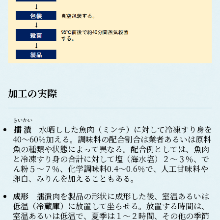
加工の実際
らいかい
擂潰
水晒しした魚肉（ミンチ）に対して冷凍すり身を
40～60％加える。調味料の配合割合は業者あるいは原料
魚の種類や状態によって異なる。配合例としては、魚肉
と冷凍すり身の合計に対して塩（海水塩）２～３％、で
ん粉５～７％、化学調味料0.4～0.6％で、人工甘味料や
卵白、みりんを加えることもある。
成形
擂潰肉を製品の形状に成形した後、室温あるいは
低温（冷蔵庫）に放置して坐らせる。放置する時間は、
室温あるいは低温で、夏季は１～２時間、その他の季節