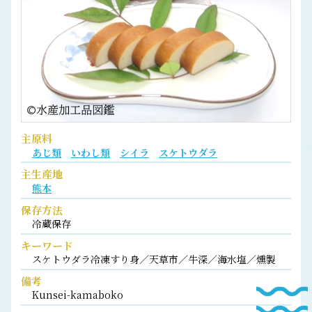
主原料
あじ類
いわし類
シイラ
スケトウダラ
主生産地
熊本
保存方法
冷蔵保存
キーワード
スケトウダラ冷凍すり身／天草市／牛深／海水塩／燻製
備考
Kunsei-kamaboko