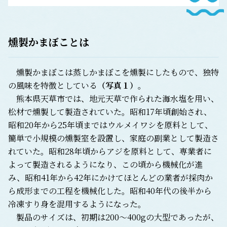
燻製かまぼことは
燻製かまぼこは蒸しかまぼこを燻製にしたもので、独特
の風味を特徴としている
（写真１）
。
熊本県天草市では、地元天草で作られた海水塩を用い、
松材で燻製して製造されていた。昭和17年頃創始され、
昭和20年から25年頃まではウルメイワシを原料として、
簡単で小規模の燻製室を設置し、家庭の副業として製造さ
れていた。昭和28年頃からアジを原料として、専業者に
よって製造されるようになり、この頃から機械化が進
み、昭和41年から42年にかけてほとんどの業者が採肉か
ら成形までの工程を機械化した。昭和40年代の後半から
冷凍すり身を混用するようになった。
製品のサイズは、初期は200～400gの大型であったが、