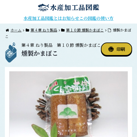
水産加工品図鑑とは
お知らせ
この図鑑の使い方
ホーム
第４章 ねり製品
第１０節 燻製かまぼこ
燻製かまぼ
こ
第４章
ねり製品
第１０節
燻製かまぼこ
印刷
燻製かまぼこ