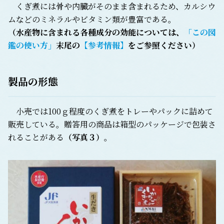
くぎ煮には骨や内臓がそのまま含まれるため、カルシウ
ムなどのミネラルやビタミン類が豊富である。
（水産物に含まれる各種成分の効能については、
「この図
鑑の使い方」
末尾の
【参考情報】
をご参照ください）
製品の形態
小売では100ｇ程度のくぎ煮をトレーやパックに詰めて
販売している。贈答用の商品は箱型のパッケージで包装さ
れることがある
（写真３）
。