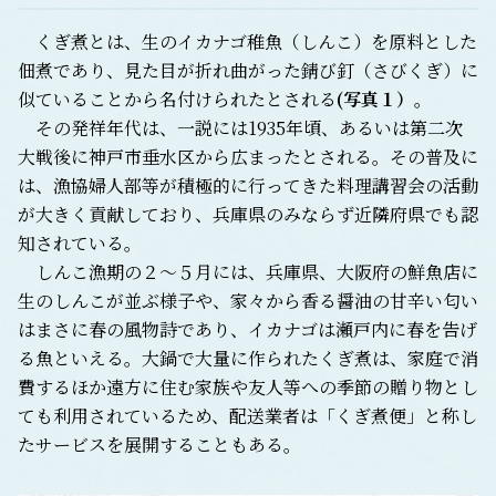
くぎ煮とは、生のイカナゴ稚魚（しんこ）を原料とした
佃煮であり、見た目が折れ曲がった錆び釘（さびくぎ）に
似ていることから名付けられたとされる
(
写真１
）
。
その発祥年代は、一説には1935年頃、あるいは第二次
大戦後に神戸市垂水区から広まったとされる。その普及に
は、漁協婦人部等が積極的に行ってきた料理講習会の活動
が大きく貢献しており、兵庫県のみならず近隣府県でも認
知されている。
しんこ漁期の２～５月には、兵庫県、大阪府の鮮魚店に
生のしんこが並ぶ様子や、家々から香る醤油の甘辛い匂い
はまさに春の風物詩であり、イカナゴは瀬戸内に春を告げ
る魚といえる。大鍋で大量に作られたくぎ煮は、家庭で消
費するほか遠方に住む家族や友人等への季節の贈り物とし
ても利用されているため、配送業者は「くぎ煮便」と称し
たサービスを展開することもある。