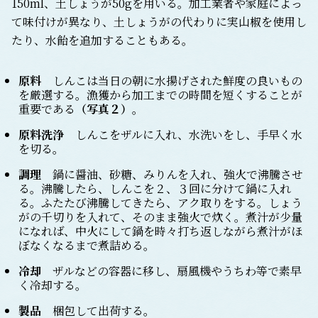
150ml、土しょうが50gを用いる。加工業者や家庭によっ
て味付けが異なり、土しょうがの代わりに実山椒を使用し
たり、水飴を追加することもある。
原料
しんこは当日の朝に水揚げされた鮮度の良いもの
を厳選する。漁獲から加工までの時間を短くすることが
重要である
（写真２）
。
原料洗浄
しんこをザルに入れ、水洗いをし、手早く水
を切る。
調理
鍋に醤油、砂糖、みりんを入れ、強火で沸騰させ
る。沸騰したら、しんこを２、３回に分けて鍋に入れ
る。ふたたび沸騰してきたら、アク取りをする。しょう
がの千切りを入れて、そのまま強火で炊く。煮汁が少量
になれば、中火にして鍋を時々打ち返しながら煮汁がほ
ぼなくなるまで煮詰める。
冷却
ザルなどの容器に移し、扇風機やうちわ等で素早
く冷却する。
製品
梱包して出荷する。