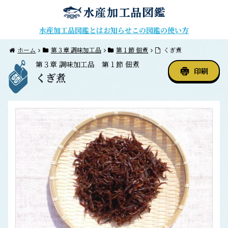
水産加工品図鑑とは
お知らせ
この図鑑の使い方
ホーム
第３章 調味加工品
第１節 佃煮
くぎ煮
第３章
調味加工品
第１節
佃煮
印刷
くぎ煮