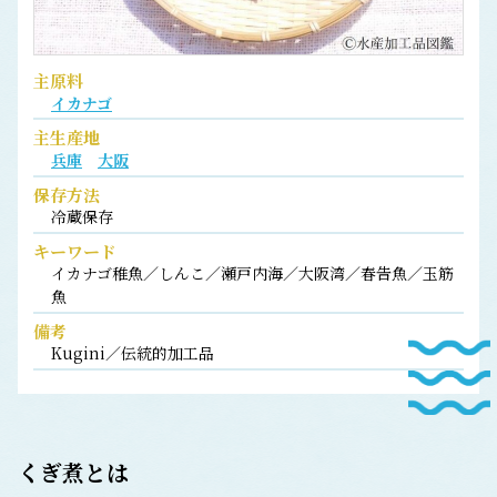
主原料
イカナゴ
主生産地
兵庫
大阪
保存方法
冷蔵保存
キーワード
イカナゴ稚魚／しんこ／瀬戸内海／大阪湾／春告魚／玉筋
魚
備考
Kugini／伝統的加工品
くぎ煮
とは