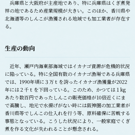
兵庫県と大阪府が主産地であり、特に兵庫県はくぎ煮発
祥の地であるため産業規模が大きい。このほか、香川県や
北海道等のしんこが漁獲される地域でも加工業者が存在す
る。
生産の動向
近年、瀬戸内海東部海域ではイカナゴ資源が危機的状況
に陥っている。特に全国有数のイカナゴ漁場である兵庫県
では、1990年頃に３万ｔを誇ったイカナゴ漁獲量が2022
年には２千ｔを下回っている。このため、かつては１kg
あたり数百円であったしんこの販売価格が10倍近くにま
で高騰し、地元で水揚げがない時には阪神圏の加工業者が
香川県等でしんこの仕入れを行う等、原料確保に苦戦する
事態となっている。こうした状況により、一般家庭でくぎ
煮を作る文化が失われることが懸念される。