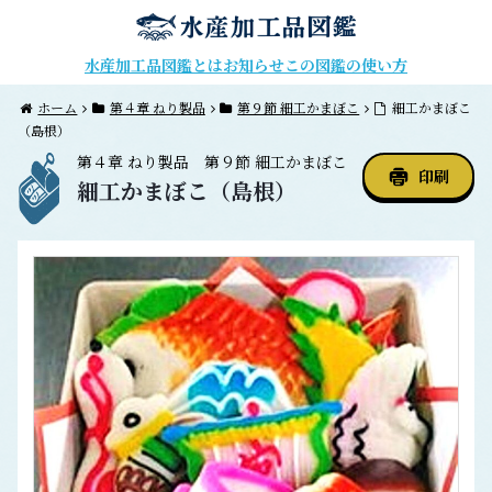
水産加工品図鑑とは
お知らせ
この図鑑の使い方
ホーム
第４章 ねり製品
第９節 細工かまぼこ
細工かまぼこ
（島根）
第４章
ねり製品
第９節
細工かまぼこ
印刷
細工かまぼこ（島根）