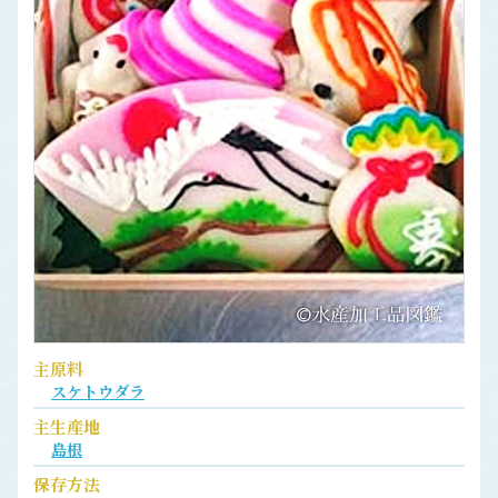
主原料
スケトウダラ
主生産地
島根
保存方法