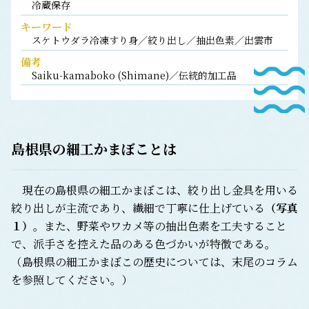
冷蔵保存
キーワード
スケトウダラ冷凍すり身／絞り出し／抽出色素／出雲市
備考
Saiku-kamaboko (Shimane)／伝統的加工品
島根県の細工かまぼこ
とは
現在の島根県の細工かまぼこは、絞り出し金具を用いる
絞り出しが主流であり、繊細で丁寧に仕上げている
（写真
１）
。また、野菜やワカメ等の抽出色素を工夫すること
で、派手さを控えた品のある色づかいが特徴である。
（島根県の細工かまぼこの歴史については、末尾のコラム
を参照してください。）