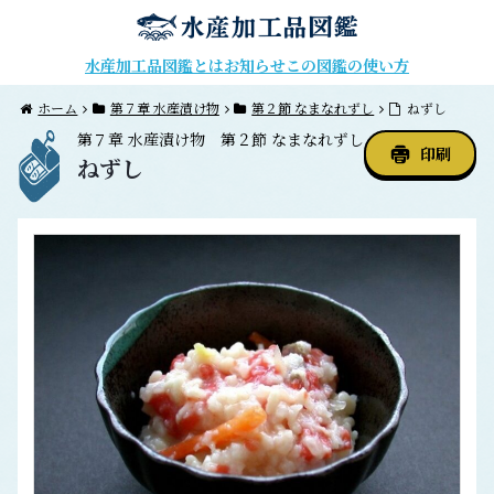
水産加工品図鑑とは
お知らせ
この図鑑の使い方
ホーム
第７章 水産漬け物
第２節 なまなれずし
ねずし
第７章
水産漬け物
第２節
なまなれずし
印刷
ねずし