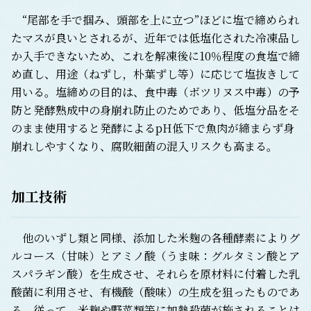
“尾部を手で掴み、頭部を上に立つ”ほどに塩で締められ
たマスが良いとされるが、近年では低塩化された冷凍品し
か入手できないため、これを解凍後に10％程度の食塩で締
め直し、用途（ねずし，朴葉ずし等）に応じて塩抜きして
用いる。塩締めの目的は、食中毒（ボツリヌス中毒）の予
防と発酵熟成中の身崩れ防止のためであり、低塩分品をそ
のまま使用すると発酵によるpH低下で魚肉が締まらず身
崩れしやすくなり、腐敗細菌の混入リスクも高まる。
加工技術
他のいずし類と同様、添加した米麹の各種酵素によりグ
ルコース（甘味）とアミノ酸（うま味：グルタミン酸とア
スパラギン酸）を生成させ、それらを原材料に付着した乳
酸菌に利用させ、有機酸（酸味）の生成を狙ったものであ
る。従って、米麹や野菜類等に加熱殺菌が施されることは