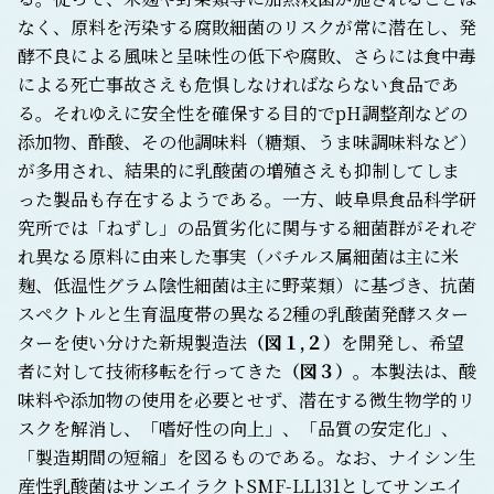
なく、原料を汚染する腐敗細菌のリスクが常に潜在し、発
酵不良による風味と呈味性の低下や腐敗、さらには食中毒
による死亡事故さえも危惧しなければならない食品であ
る。それゆえに安全性を確保する目的でpH調整剤などの
添加物、酢酸、その他調味料（糖類、うま味調味料など）
が多用され、結果的に乳酸菌の増殖さえも抑制してしま
った製品も存在するようである。一方、岐阜県食品科学研
究所では「ねずし」の品質劣化に関与する細菌群がそれぞ
れ異なる原料に由来した事実（バチルス属細菌は主に米
麹、低温性グラム陰性細菌は主に野菜類）に基づき、抗菌
スペクトルと生育温度帯の異なる2種の乳酸菌発酵スター
ターを使い分けた新規製造法
（図１,２）
を開発し、希望
者に対して技術移転を行ってきた
（図３）
。本製法は、酸
味料や添加物の使用を必要とせず、潜在する微生物学的リ
スクを解消し、「嗜好性の向上」、「品質の安定化」、
「製造期間の短縮」を図るものである。なお、ナイシン生
産性乳酸菌はサンエイラクトSMF-LL131としてサンエイ