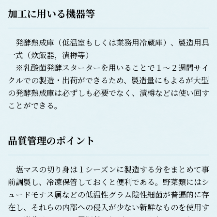
加工に用いる機器等
発酵熟成庫（低温室もしくは業務用冷蔵庫）、製造用具
一式（炊飯器，漬樽等）
※乳酸菌発酵スターターを用いることで１～２週間サイ
クルでの製造・出荷ができるため、製造量にもよるが大型
の発酵熟成庫は必ずしも必要でなく、漬樽などは使い回す
ことができる。
品質管理のポイント
塩マスの切り身は１シーズンに製造する分をまとめて事
前調製し、冷凍保管しておくと便利である。野菜類にはシ
ュードモナス属などの低温性グラム陰性細菌が普遍的に存
在し、それらの内部への侵入が少ない新鮮なものを使用す