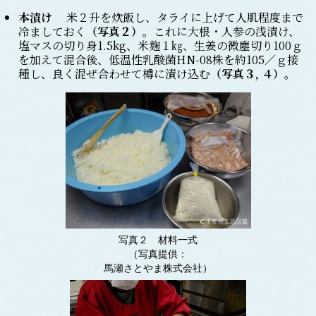
本漬け
米２升を炊飯し、タライに上げて人肌程度まで
冷ましておく
（写真２）
。これに大根・人参の浅漬け、
塩マスの切り身1.5kg、米麹１㎏、生姜の微塵切り100ｇ
を加えて混合後、低温性乳酸菌HN-08株を約105／ｇ接
種し、良く混ぜ合わせて樽に漬け込む
（写真３, ４）
。
写真２ 材料一式
（写真提供：
馬瀬さとやま株式会社）