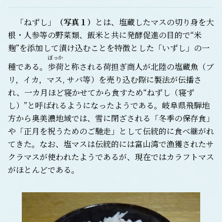
「ねずし」
（写真１）
とは、塩蔵したマスの切り身を大
根・人参等の野菜類、飯米と共に発酵促進の目的で“米
麹”を添加して漬け込むことを特徴とした「いずし」の一
ぼっか
種である。
歩荷
と称される荷担ぎ商人が北陸の塩蔵魚（ブ
リ，イカ，マス, サバ等）を売り込む際に製法が伝播さ
れ、一カ月ほど寝かせてから食すため“ねずし（寝ず
し）”と呼ばれるようになったようである。岐阜県飛騨地
方から奥美濃地域では、雪に閉ざされる「冬季の保存食」
や「正月を祝うためのご馳走」として伝統的に食べ継がれ
てきた。なお、塩マスは伝統的には富山湾で漁獲されたサ
クラマスが使われたようであるが、現在ではカラフトマス
がほとんどである。