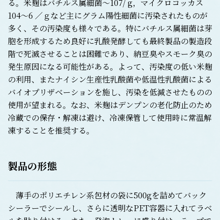
る。米麹はバチルス属細菌～107/ g，マイクロコッカス
104～6 ／ｇなど主にグラム陽性細菌に汚染されたものが
多く、その汚染度も様々である。特にバチルス属細菌は芽
胞を形成するため良好に乳酸発酵しても最終製品の製造段
階で死滅させることは困難であり、納豆臭やスモーク臭の
発生原因になる可能性がある。よって、汚染度の低い米麹
の利用、またナイシン生産性乳酸菌や低温性乳酸菌による
バイオプリザベーションを施し、汚染を低減させたものの
使用が望まれる。なお、米麹はデンプンの老化防止のため
冷蔵での保存・解凍は避け、冷凍保管して使用時に常温解
凍することを推奨する。
製品の形態
薄手のポリエチレン系包材の袋に500gを詰めてバック
シーラーでシールし、さらに透明なPET容器に入れてラベ