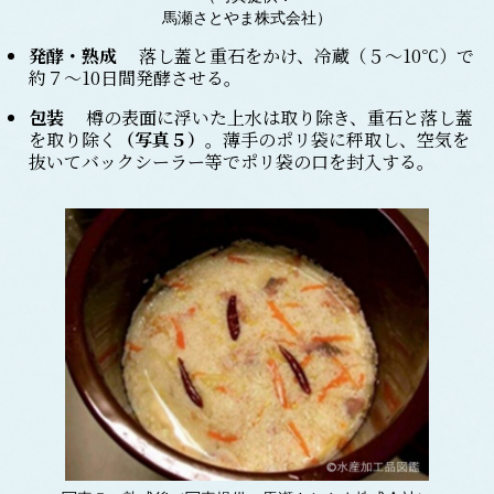
馬瀬さとやま株式会社）
発酵・熟成
落し蓋と重石をかけ、冷蔵（５～10℃）で
約７～10日間発酵させる。
包装
樽の表面に浮いた上水は取り除き、重石と落し蓋
を取り除く
（写真５）
。薄手のポリ袋に秤取し、空気を
抜いてバックシーラー等でポリ袋の口を封入する。