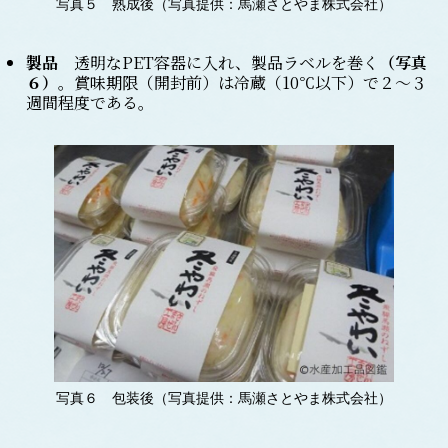
写真５ 熟成後（写真提供：馬瀬さとやま株式会社）
製品
透明なPET容器に入れ、製品ラベルを巻く
（写真
６）
。賞味期限（開封前）は冷蔵（10℃以下）で２～３
週間程度である。
写真６ 包装後（写真提供：馬瀬さとやま株式会社）