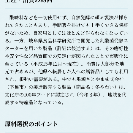
酸味料などを一切使用せず、自然発酵に頼る製法が採ら
れてきたこともあり、手間暇を掛けても上手くできる保証
がないため、自家用としてはほとんど作られなくなってい
る。一方、岐阜県食品科学研究所で開発した乳酸菌発酵ス
ターターを用いた製品（詳細は後述する）は、その嗜好性
や安全性など品質面での安定化が図られたことで市販化に
至っている（平成15年12月～現在）。消費は大部分を地
元で占めるが、他県へ転居した人への贈答品としても利用
され、根強い需要がある。中でも馬瀬さとやま株式会社
（下呂市）の製造販売する製品（商品名：冬やわい）は、
文化庁の100年フードに認定され（令和３年）、地域を代
表する特産品となっている。
原料選択のポイント