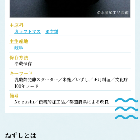
主原料
カラフトマス
ます類
主生産地
岐阜
保存方法
冷蔵保存
キーワード
乳酸菌発酵スターター／米麹／いずし／正月料理／文化庁
100年フード
備考
Ne-zushi／伝統的加工品／都道府県による改良
ねずし
とは