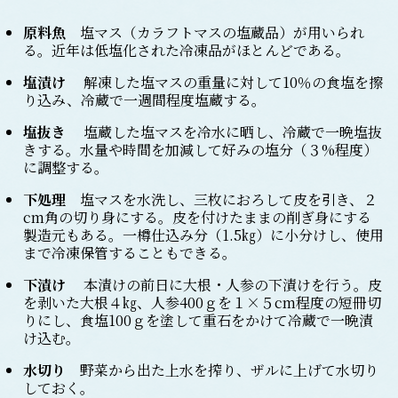
原料魚
塩マス（カラフトマスの塩蔵品）が用いられ
る。近年は低塩化された冷凍品がほとんどである。
塩漬け
解凍した塩マスの重量に対して10％の食塩を擦
り込み、冷蔵で一週間程度塩蔵する。
塩抜き
塩蔵した塩マスを冷水に晒し、冷蔵で一晩塩抜
きする。水量や時間を加減して好みの塩分（３%程度）
に調整する。
下処理
塩マスを水洗し、三枚におろして皮を引き、２
cm角の切り身にする。皮を付けたままの削ぎ身にする
製造元もある。一樽仕込み分（1.5㎏）に小分けし、使用
まで冷凍保管することもできる。
下漬け
本漬けの前日に大根・人参の下漬けを行う。皮
を剥いた大根４㎏、人参400ｇを１×５cm程度の短冊切
りにし、食塩100ｇを塗して重石をかけて冷蔵で一晩漬
け込む。
水切り
野菜から出た上水を搾り、ザルに上げて水切り
しておく。