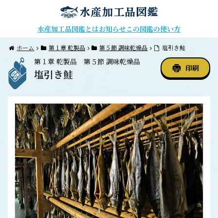
水産加工品図鑑とは
お知らせ
この図鑑の使い方
ホーム
第１章 乾製品
第５節 調味乾燥品
塩引き鮭
第１章
乾製品
第５節
調味乾燥品
印刷
塩引き鮭