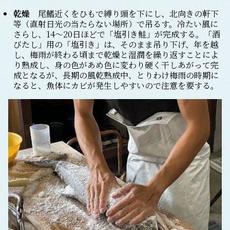
乾燥
尾鰭近くをひもで縛り頭を下にし、北向きの軒下
等（直射日光の当たらない場所）で吊るす。冷たい風に
さらし、14～20日ほどで「塩引き鮭」が完成する。「酒
びたし」用の「塩引き」は、そのまま吊り下げ、年を越
し、梅雨が終わる頃まで乾燥と湿潤を繰り返すことによ
り熟成し、身の色があめ色に変わり硬く干しあがって完
成となるが、長期の風乾熟成中、とりわけ梅雨の時期に
なると、魚体にカビが発生しやすいので注意を要する。