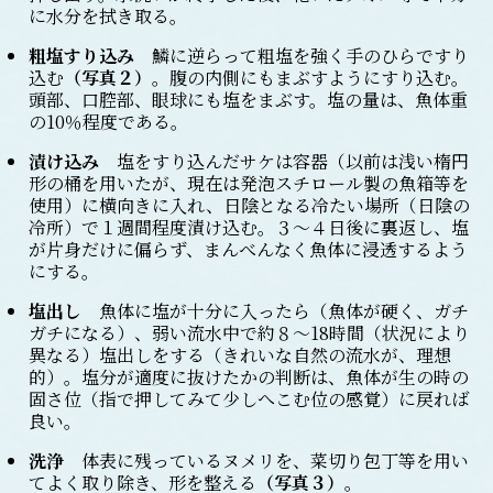
に水分を拭き取る。
粗塩すり込み
鱗に逆らって粗塩を強く手のひらですり
込む
（写真２）
。腹の内側にもまぶすようにすり込む。
頭部、口腔部、眼球にも塩をまぶす。塩の量は、魚体重
の10％程度である。
漬け込み
塩をすり込んだサケは容器（以前は浅い楕円
形の桶を用いたが、現在は発泡スチロール製の魚箱等を
使用）に横向きに入れ、日陰となる冷たい場所（日陰の
冷所）で１週間程度漬け込む。３～４日後に裏返し、塩
が片身だけに偏らず、まんべんなく魚体に浸透するよう
にする。
塩出し
魚体に塩が十分に入ったら（魚体が硬く、ガチ
ガチになる）、弱い流水中で約８～18時間（状況により
異なる）塩出しをする（きれいな自然の流水が、理想
的）。塩分が適度に抜けたかの判断は、魚体が生の時の
固さ位（指で押してみて少しへこむ位の感覚）に戻れば
良い。
洗浄
体表に残っているヌメリを、菜切り包丁等を用い
てよく取り除き、形を整える
（写真３）
。