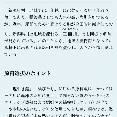
新潟県村上地域では、年越しには欠かせない「年取り
魚」であり、贈答品としても人気の高い塩引き鮭である
が、近年、産卵のために遡上する鮭が全国的に減少してお
みおもて
がわ
り、新潟県村上地域を流れる「
三面
川
」でも同様の傾向
が見られている。このことから、地域の風物詩となってい
る軒下に吊るされる塩引き鮭も減少し、人々から惜しまれ
ている。
原料選択のポイント
「塩引き鮭」「酒びたし」に用いる原料魚は、かつては
三面川に産卵のために遡上して間もない雄の６～８kgの
ブナザケ（成熟により婚姻色の縞模様（ブナ毛）が出て
、やや脂の抜けたサケ）を使用してきたが、現在では、海
で獲れる銀毛（未成熟ではあるが、脂がのっているサケ）