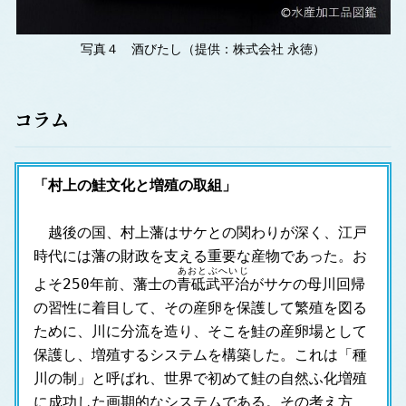
写真４ 酒びたし（提供：株式会社 永徳）
コラム
「村上の鮭文化と増殖の取組」
　越後の国、村上藩はサケとの関わりが深く、江戸
時代には藩の財政を支える重要な産物であった。お
あおとぶへいじ
よそ250年前、藩士の
青砥武平治
がサケの母川回帰
の習性に着目して、その産卵を保護して繁殖を図る
ために、川に分流を造り、そこを鮭の産卵場として
保護し、増殖するシステムを構築した。これは「種
川の制」と呼ばれ、世界で初めて鮭の自然ふ化増殖
に成功した画期的なシステムである。その考え方