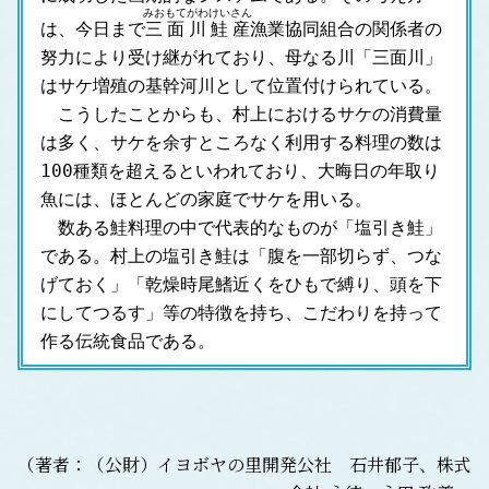
みおもてがわ
けいさん
は、今日まで
三面川
鮭産
漁業協同組合の関係者の
努力により受け継がれており、母なる川「三面川」
はサケ増殖の基幹河川として位置付けられている。
　こうしたことからも、村上におけるサケの消費量
は多く、サケを余すところなく利用する料理の数は
100種類を超えるといわれており、大晦日の年取り
魚には、ほとんどの家庭でサケを用いる。
　数ある鮭料理の中で代表的なものが「塩引き鮭」
である。村上の塩引き鮭は「腹を一部切らず、つな
げておく」「乾燥時尾鰭近くをひもで縛り、頭を下
にしてつるす」等の特徴を持ち、こだわりを持って
作る伝統食品である。
（著者：（公財）イヨボヤの里開発公社 石井郁子、株式