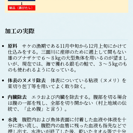
加工の実際
原料
サケの漁期である11月中旬から12月上旬にかけて
仕込みをする。三面川に産卵のために遡上して間もない
雄のブナザケで６～８kgの大型魚体を用いるのが望まし
いが、現在では、海で獲れる銀毛の鮭で、３～５kgのも
のも使われるようになっている。
体表のヌメリ除去
体表についている粘液（ヌメリ）を
菜切り包丁等を用いてよく取り除く。
内臓除去
エラおよび内臓を除去する。腹部を切る場合
は腹の一部を残し、全部を切り開かない（村上地域の伝
統で、「止め腹」と言う）。
水洗
腹腔内および魚体表面に付着した血液や体液を十
分に洗い流し、腹腔内の血管に残った血液も指先などで
押し出す。水洗いが終了した後、乾いたタオル等で十分