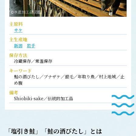
主原料
サケ
主生産地
新潟
岩手
保存方法
冷蔵保存／常温保存
キーワード
鮭の酒びたし／ブナザケ／銀毛／年取り魚／村上地域／止
め腹
備考
Shiobiki-sake／伝統的加工品
「塩引き鮭」「鮭の酒びたし」とは