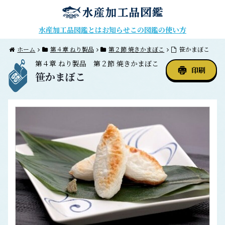
水産加工品図鑑とは
お知らせ
この図鑑の使い方
ホーム
第４章 ねり製品
第２節 焼きかまぼこ
笹かまぼこ
第４章
ねり製品
第２節
焼きかまぼこ
印刷
笹かまぼこ