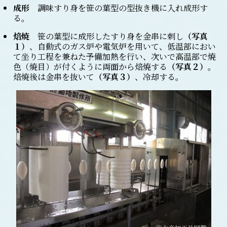
成形
調味すり身を笹の葉型の型抜き機に入れ成形す
る。
焙焼
笹の葉型に成形したすり身を金串に刺し
（写真
１）
、自動式のガス炉や電気炉を用いて、低温部におい
て坐り工程を兼ねた予備加熱を行い、次いで高温部で焼
色（焼目）が付くように両面から焙焼する
（写真２）
。
焙焼後は金串を抜いて
（写真３）
、冷却する。