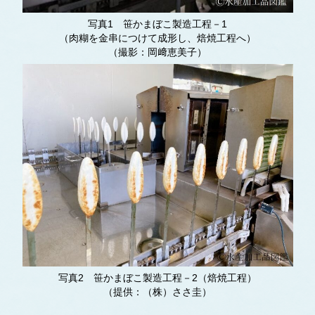
写真1 笹かまぼこ製造工程－1
（肉糊を金串につけて成形し、焙焼工程へ）
（撮影：岡﨑恵美子）
写真2 笹かまぼこ製造工程－2（焙焼工程）
（提供：（株）ささ圭）