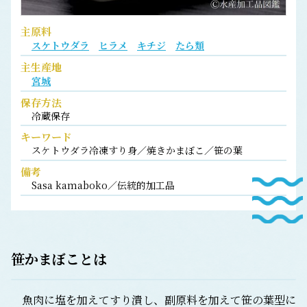
主原料
スケトウダラ
ヒラメ
キチジ
たら類
主生産地
宮城
保存方法
冷蔵保存
キーワード
スケトウダラ冷凍すり身／焼きかまぼこ／笹の葉
備考
Sasa kamaboko／伝統的加工品
笹かまぼこ
とは
魚肉に塩を加えてすり潰し、副原料を加えて笹の葉型に