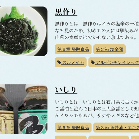
黒作り
黒作りとは 黒作りはイカの塩辛の一種
な外見のため、初めての人には馴染みが
山県の食卓には欠かせない珍味である。19
第６章
発酵食品
第２節
塩辛類
スルメイカ
アルゼンチンイレッ
いしり
いしりとは いしりとは石川県に古くか
ご醤油と並んで日本の三大魚醤として知
かイワシであるが、サケやメギスなど他の
第６章
発酵食品
第３節
魚醤油・エキ