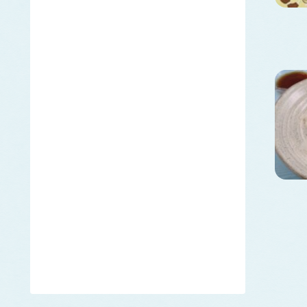
オニアマノリ
かじき類
カ
クロカジキ
シロカジキ
カジメ
ツルアラメ
カツオ
カナガシラ
かに類
ベニズワイガニ
カヤモノリ
かれい類
アカガレイ
ソウハチ
ヒレグロ
ムシガレイ
ヤナギムシガレイ
キチジ
キ