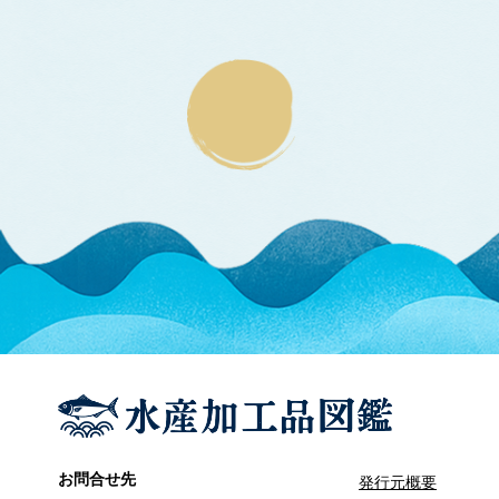
キビナゴ
ぐち類
ク
キグチ
シログチ
クラカケトラギス
くらげ類
エチゼンクラゲ
ヒゼンクラゲ
ビゼンクラゲ
クロノリ
げんげ類
ケ
ノロゲンゲ
コイ
コ
コノシロ
こんぶ類
マコンブ
さけ類
お問合せ先
サ
発行元概要