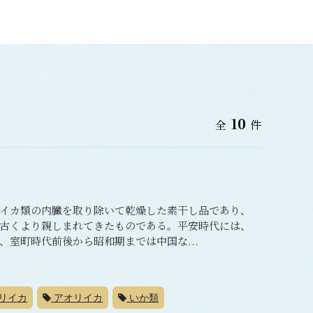
10
全
件
イカ類の内臓を取り除いて乾燥した素干し品であり、
古くより親しまれてきたものである。平安時代には、
室町時代前後から昭和期までは中国な...
リイカ
アオリイカ
いか類