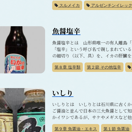
スルメイカ
アルゼンチンイレッ
魚醤塩辛
魚醤塩辛とは 山形県唯一の有人離島「
「塩辛」という呼び名で親しまれている
の細切り（以下、具）を、イカの肝臓を原
第８章
塩辛類
第２節
その他塩辛
いしり
いしりとは いしりとは石川県に古くか
ご醤油と並んで日本の三大魚醤として知
かイワシであるが、サケやメギスなど他の
第９章
魚醤油・エキス
第１節
魚醤油