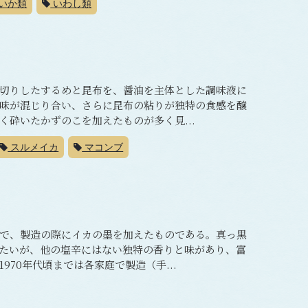
いか類
いわし類
切りしたするめと昆布を、醤油を主体とした調味液に
味が混じり合い、さらに昆布の粘りが独特の食感を醸
砕いたかずのこを加えたものが多く見...
スルメイカ
マコンブ
で、製造の際にイカの墨を加えたものである。真っ黒
たいが、他の塩辛にはない独特の香りと味があり、富
70年代頃までは各家庭で製造（手...