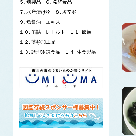
５.
燻製品
６.
発酵食品
イトヨリダイ
７.
水産漬け物
８.
塩辛類
いわし類
ウルメイワシ
９.
魚醤油・エキス
カタクチイワシ
１０.
缶詰・レトルト
１１.
節類
マイワシ
１２.
藻類加工品
イワナ
ウキゴリ
ウ
１３.
調理冷凍食品
１４.
生食製品
ウグイ
ウップルイノリ
うなぎ類
うに類
アカウニ
エゾバフンウニ
キタムラサキウニ
バフンウニ
ムラサキウニ
ウミタケ
うみへび類