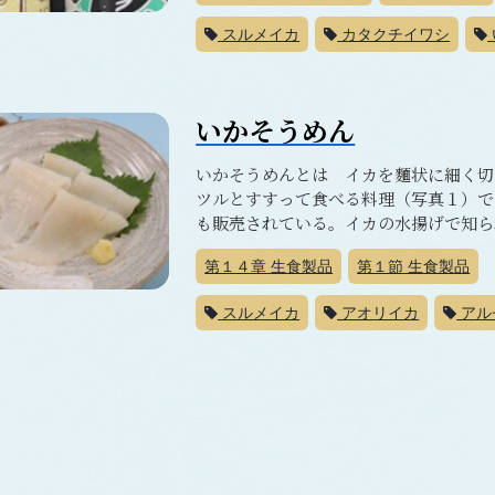
スルメイカ
カタクチイワシ
いかそうめん
いかそうめんとは イカを麵状に細く切
ツルとすすって食べる料理（写真１）で
も販売されている。イカの水揚げで知られ
第１４章
生食製品
第１節
生食製品
スルメイカ
アオリイカ
アル