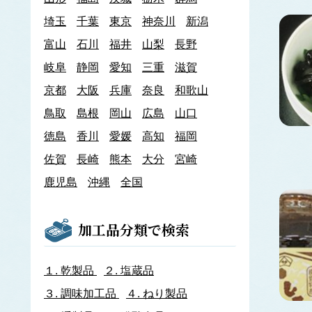
あわび類
埼玉
千葉
東京
神奈川
新潟
エゾアワビ
富山
石川
クロアワビ
福井
山梨
長野
マダカアワビ
岐阜
静岡
愛知
三重
滋賀
メガイアワビ
京都
大阪
兵庫
奈良
和歌山
イカナゴ
イ
鳥取
島根
岡山
広島
山口
いか類
アオリイカ
徳島
香川
愛媛
高知
福岡
アカイカ
佐賀
長崎
熊本
大分
宮崎
アメリカオオアカイカ
アルゼンチンイレックス
鹿児島
沖縄
全国
アルゼンチンマツイカ
ケンサキイカ
スルメイカ
加工品分類で検索
ニュージーランドスルメイカ
ホタルイカ
ヤリイカ
１.
乾製品
２.
塩蔵品
イサザ
３.
調味加工品
４.
ねり製品
イトモズク