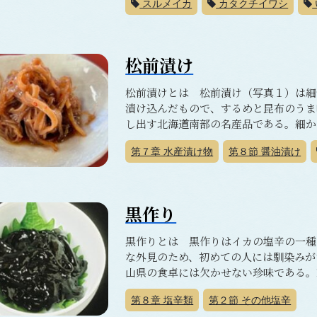
スルメイカ
カタクチイワシ
松前漬け
松前漬けとは 松前漬け（写真１）は細
漬け込んだもので、するめと昆布のうま
し出す北海道南部の名産品である。細かく
第７章
水産漬け物
第８節
醤油漬け
黒作り
黒作りとは 黒作りはイカの塩辛の一種
な外見のため、初めての人には馴染みが
山県の食卓には欠かせない珍味である。19
第８章
塩辛類
第２節
その他塩辛