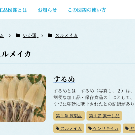
工品図鑑とは
お知らせ
この図鑑の使い方
ム
いか類
スルメイカ
スルメイカ
するめ
するめとは するめ（写真１、２）は、
簡便な加工品・保存食品の１つとして、
すでに朝廷に献上されたとの記録があり、
第１章
乾製品
第１節
素干し品
スルメイカ
ケンサキイカ
ヤ