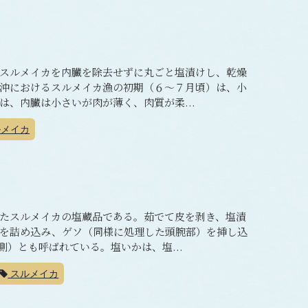
スルメイカを内臓を除去せずに丸ごと塩漬けし、乾燥
沖におけるスルメイカ漁の初期（６～７月頃）は、小
、内臓は小さいが肉が薄く、肉質が柔...
メイカ
たスルメイカの塩蔵品である。茹でて皮を剥き、塩漬
を詰め込み、ゲソ（同様に処理した頭腕部）を挿し込
側）とも呼ばれている。塩いかは、塩...
スルメイカ