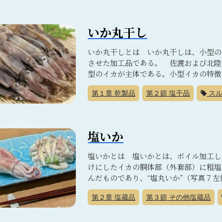
いか丸干し
いか丸干しとは いか丸干しは、小型の
させた加工品である。 佐渡および北陸
型のイカが主体である。小型イカの特徴は
第１章
乾製品
第２節
塩干品
スル
塩いか
塩いかとは 塩いかとは、ボイル加工し
けにしたイカの胴体部（外套部）に粗塩
んだものであり、“塩丸いか”（写真７左
第２章
塩蔵品
第３節
その他塩蔵品