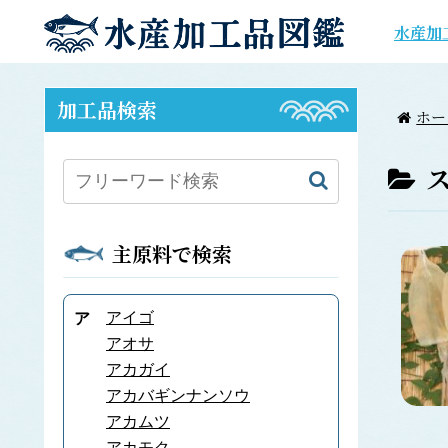
水産加
加工品検索
ホー
主原料で検索
アイゴ
ア
アオサ
アカガイ
アカバギンナンソウ
アカムツ
アカモク