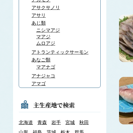
アサクサノリ
アサリ
あじ類
ニシマアジ
マアジ
ムロアジ
アトランティックサーモン
あなご類
マアナゴ
アナジャコ
アマゴ
あまだい類
アマノリ
主生産地で検索
あみ類
アキアミ
北海道
青森
岩手
宮城
秋田
アユ
アラメ
山形
福島
茨城
栃木
群馬