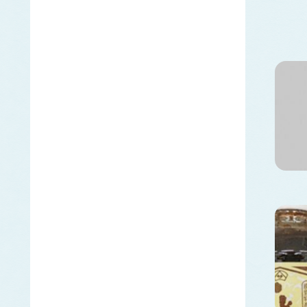
エラブウミヘビ
エゴノリ
エ
えそ類
トカゲエソ
マエソ
ワニエソ
えび類
アカエビ
クマエビ
クルマエビ
サクラエビ
サルエビ
シラエビ
トラエビ
ホッコクアカエビ
オイカワ
オ
オキナワモズク
オゴノリ