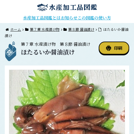
水産加工品図鑑とは
お知らせ
この図鑑の使い方
ホーム
第７章 水産漬け物
第８節 醤油漬け
ほたるいか醤油
漬け
第７章
水産漬け物
第８節
醤油漬け
印刷
ほたるいか醤油漬け