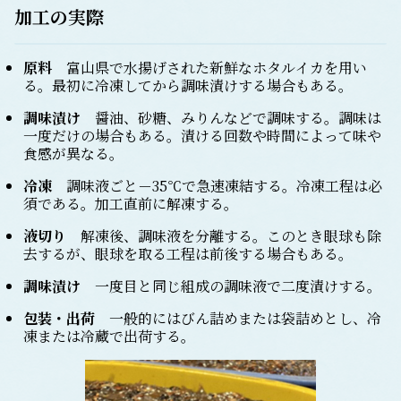
加工の実際
原料
富山県で水揚げされた新鮮なホタルイカを用い
る。最初に冷凍してから調味漬けする場合もある。
調味漬け
醤油、砂糖、みりんなどで調味する。調味は
一度だけの場合もある。漬ける回数や時間によって味や
食感が異なる。
冷凍
調味液ごと－35℃で急速凍結する。冷凍工程は必
須である。加工直前に解凍する。
液切り
解凍後、調味液を分離する。このとき眼球も除
去するが、眼球を取る工程は前後する場合もある。
調味漬け
一度目と同じ組成の調味液で二度漬けする。
包装・出荷
一般的にはびん詰めまたは袋詰めとし、冷
凍または冷蔵で出荷する。