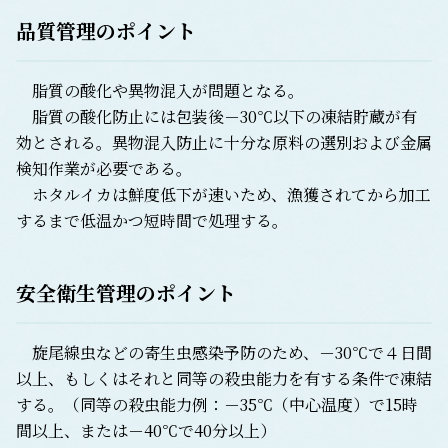
品質管理のポイント
脂質の酸化や異物混入が問題となる。
脂質の酸化防止には包装後－30℃以下の凍結貯蔵が有
効とされる。異物混入防止に十分な原料の選別および金属
検知作業が必要である。
ホタルイカは鮮度低下が速いため、漁獲されてから加工
するまで低温かつ短時間で処理する。
安全衛生管理のポイント
旋尾線虫などの寄生虫感染予防のため、－30℃で４日間
以上、もしくはそれと同等の殺虫能力を有する条件で凍結
する。（同等の殺虫能力例：－35℃（中心温度）で15時
間以上、または－40℃で40分以上）