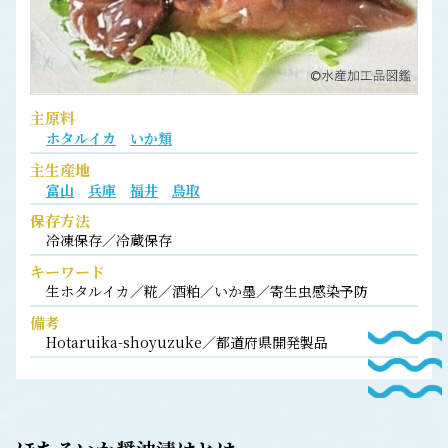
主原料
ホタルイカ
いか類
主生産地
富山
兵庫
福井
鳥取
保存方法
冷凍保存／冷蔵保存
キーワード
生ホタルイカ／糀／酒粕／いか墨／寄生虫感染予防
備考
Hotaruika-shoyuzuke／都道府県開発製品