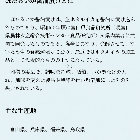
ほたるいか醤油漬け
とは
ほたるいか醤油漬けは、生ホタルイカを醤油に漬け込ん
だものであり、昭和60年頃に富山県食品研究所（現富山
県農林水産総合技術センター食品研究所）が県内業者と共
同で開発したものである。塩辛と異なり、発酵させていな
いため生の食感が残っており、最近ではホタルイカの加工
品として代表的なものの１つになっている。
こうじ
同様の製法で、調味液に
糀
、酒粕、いか墨などを入
れ、風味を変えた製品や発酵を行い塩辛風にしたものも
製造されている。
主な生産地
富山県、兵庫県、福井県、鳥取県