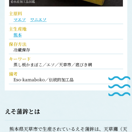
主原料
マエソ
ワニエソ
主生産地
熊本
保存方法
冷蔵保存
キーワード
蒸し板かまぼこ／エソ／天草市／底びき網
備考
Eso-kamaboko／伝統的加工品
えそ蒲鉾
とは
熊本県天草市で生産されているえそ蒲鉾は、天草灘（天