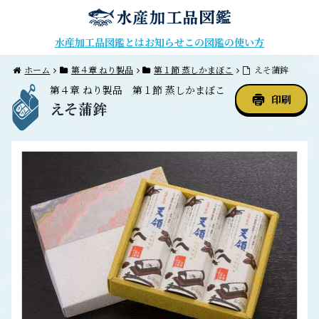
水産加工品図鑑とは
お知らせ
この図鑑の使い方
ホーム
第４章 ねり製品
第１節 蒸しかまぼこ
えそ蒲鉾
第４章
ねり製品
第１節
蒸しかまぼこ
印刷
えそ蒲鉾