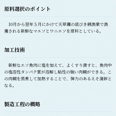
原料選択のポイント
10月から翌年５月にかけて天草灘の底びき網漁業で漁
獲される新鮮なマエソとワニエソを原料としている。
加工技術
新鮮なエソ魚肉に塩を加えて、よくすり潰すと、魚肉中
の塩溶性タンパク質が溶解し粘性の強い肉糊ができる。こ
の肉糊を蒸煮して加熱することで、弾力のあるえそ蒲鉾と
なる。
製造工程の概略