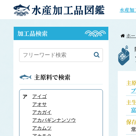
水産加
加工品検索
ホー
主原料で検索
主
アイゴ
ア
主
アオサ
アカガイ
アカバギンナンソウ
保
アカムツ
アカモク