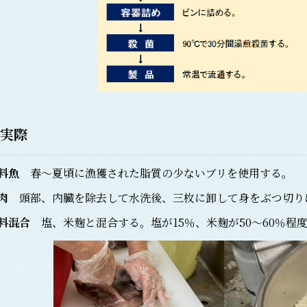
実際
料魚
春～夏頃に漁獲された脂質の少ないブリを使用する。
肉
頭部、内臓を除去して水洗後、三枚に卸して身をぶつ切り
料混合
塩、米麹と混合する。塩が15％、米麹が50～60％程