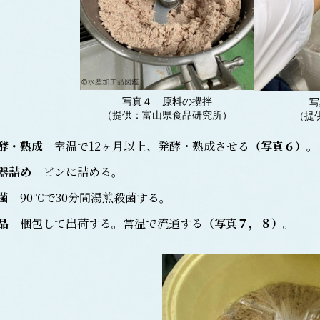
写真４ 原料の攪拌
写
（提供：富山県食品研究所）
（提
酵・熟成
室温で12ヶ月以上、発酵・熟成させる
（
写真６
）
。
器詰め
ビンに詰める。
菌
90℃で30分間湯煎殺菌する。
品
梱包して出荷する。常温で流通する
（
写真７，８
）
。