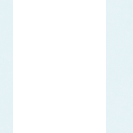
キビナゴ
ぐち類
ク
キグチ
シログチ
クラカケトラギス
くらげ類
エチゼンクラゲ
ヒゼンクラゲ
ビゼンクラゲ
クロノリ
げんげ類
ケ
ノロゲンゲ
コイ
コ
コノシロ
こんぶ類
マコンブ
さけ類
サ