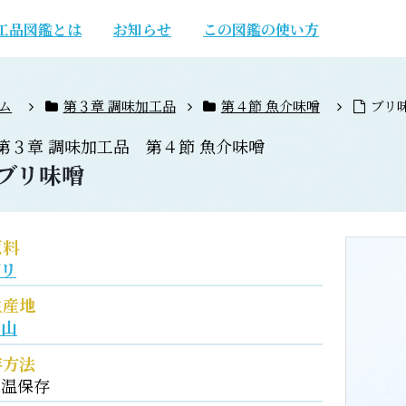
工品図鑑とは
お知らせ
この図鑑の使い方
ム
第３章 調味加工品
第４節 魚介味噌
ブリ
第３章
調味加工品
第４節
魚介味噌
ブリ味噌
原料
ブリ
生産地
富山
存方法
常温保存