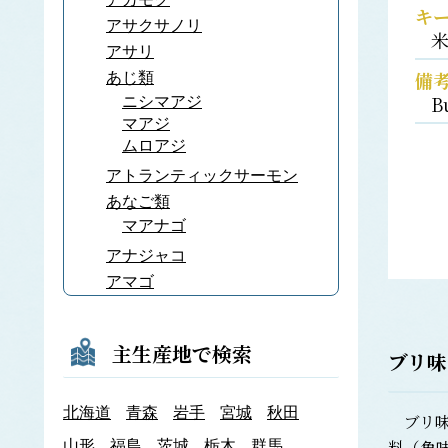
キ
アサクサノリ
アサリ
備
あじ類
B
ニシマアジ
マアジ
ムロアジ
アトランティックサーモン
あなご類
マアナゴ
アナジャコ
アマゴ
あまだい類
アマノリ
主生産地で検索
ブリ味
あみ類
アキアミ
北海道
青森
岩手
宮城
秋田
アユ
ブリ味
アラメ
料（魚
山形
福島
茨城
栃木
群馬