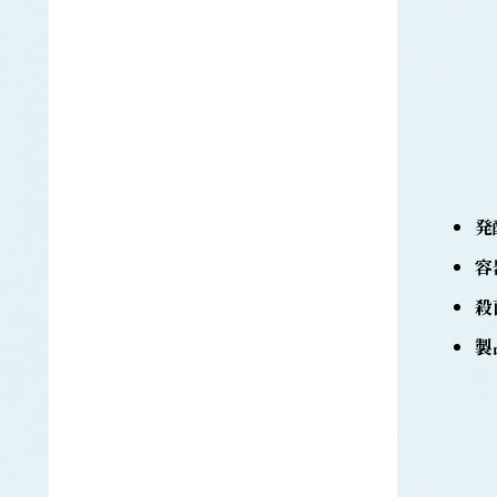
ギンザケ
サケ
タイセイヨウサケ
サザエ
さば類
ゴマサバ
タイセイヨウサバ
マサバ
発
さめ類
アオザメ
容
アブラツノザメ
ネズミザメ
殺
ホシザメ
製
ヨシキリザメ
サンマ
シイラ
シ
シジミ
ししゃも類
カラフトシシャモ