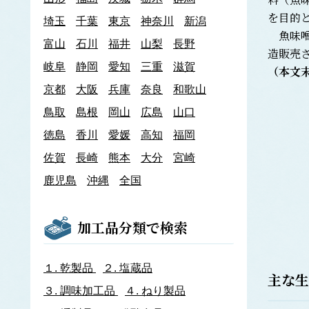
あわび類
を目的
埼玉
千葉
東京
神奈川
新潟
エゾアワビ
魚味噌
富山
石川
クロアワビ
福井
山梨
長野
造販売
マダカアワビ
岐阜
静岡
愛知
三重
滋賀
（本文
メガイアワビ
京都
大阪
兵庫
奈良
和歌山
イカナゴ
イ
鳥取
島根
岡山
広島
山口
いか類
アオリイカ
徳島
香川
愛媛
高知
福岡
アカイカ
佐賀
長崎
熊本
大分
宮崎
アメリカオオアカイカ
アルゼンチンイレックス
鹿児島
沖縄
全国
アルゼンチンマツイカ
ケンサキイカ
スルメイカ
加工品分類で検索
ニュージーランドスルメイカ
ホタルイカ
ヤリイカ
１.
乾製品
２.
塩蔵品
主な生
イサザ
３.
調味加工品
４.
ねり製品
イトモズク