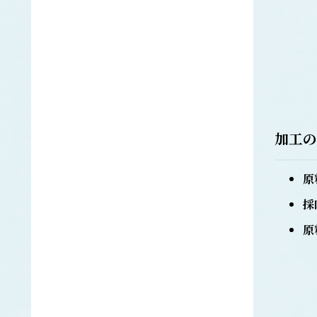
オニアマノリ
かじき類
カ
クロカジキ
シロカジキ
カジメ
ツルアラメ
カツオ
加工の
カナガシラ
かに類
ベニズワイガニ
原
カヤモノリ
採
かれい類
アカガレイ
原
ソウハチ
ヒレグロ
ムシガレイ
ヤナギムシガレイ
キチジ
キ