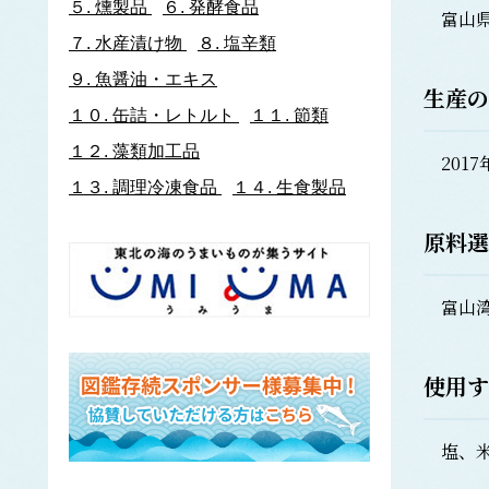
５.
燻製品
６.
発酵食品
富山
イトヨリダイ
７.
水産漬け物
８.
塩辛類
いわし類
ウルメイワシ
９.
魚醤油・エキス
生産の
カタクチイワシ
１０.
缶詰・レトルト
１１.
節類
マイワシ
１２.
藻類加工品
イワナ
2017
ウキゴリ
ウ
１３.
調理冷凍食品
１４.
生食製品
ウグイ
原料選
ウップルイノリ
うなぎ類
うに類
富山湾
アカウニ
エゾバフンウニ
キタムラサキウニ
使用す
バフンウニ
ムラサキウニ
塩、米
ウミタケ
うみへび類