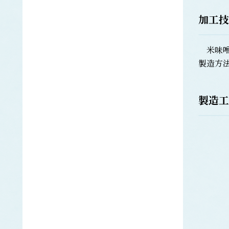
エラブウミヘビ
加工技
エゴノリ
エ
えそ類
米味噌
トカゲエソ
マエソ
製造方
ワニエソ
えび類
製造工
アカエビ
クマエビ
クルマエビ
サクラエビ
サルエビ
シラエビ
トラエビ
ホッコクアカエビ
オイカワ
オ
オキナワモズク
オゴノリ