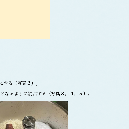
にする
（写真２）
。
度となるように混合する
（写真３，４，５）
。