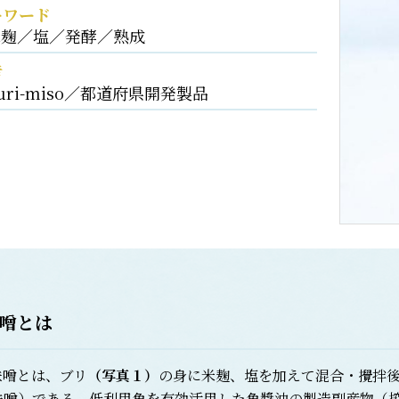
ーワード
米麹／塩／発酵／熟成
考
uri-miso／都道府県開発製品
噌とは
噌とは、ブリ
（写真１）
の身に米麹、塩を加えて混合・攪拌
味噌）である。低利用魚を有効活用した魚醬油の製造副産物（