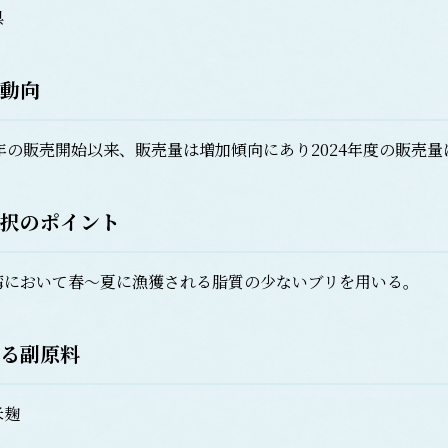
県
動向
年の販売開始以来、販売量は増加傾向にあり2024年度の販売量は
択のポイント
において春～夏に漁獲される脂質の少ないブリを用いる。
る副原料
麹