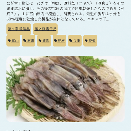
にぎす干物とは にぎす干物は、原料魚（ニギス）（写真１）をその
まま塩水に漬け、その後22℃位の温度で冷風乾燥したものである（写
真２）。主に富山県内で流通し、消費される。最近の製品は水分を
60％程度に乾燥した製品が主体となっている。ニギスの干...
第１章
乾製品
第２節
塩干品
富山
石川
新潟
島根
兵庫
愛知