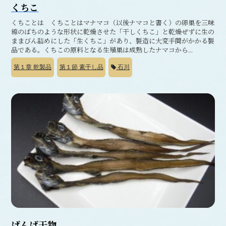
くちこ
くちことは くちことはマナマコ（以後ナマコと書く）の卵巣を三味
線のばちのような形状に乾燥させた「干しくちこ」と乾燥ぜずに生の
ままびん詰めにした「生くちこ」があり、製造に大変手間がかかる製
品である。くちこの原料となる生殖巣は成熟したナマコから...
第１章
乾製品
第１節
素干し品
石川
げんげ干物