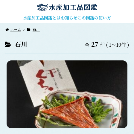
水産加工品図鑑とは
お知らせ
この図鑑の使い方
ホーム
石川
石川
27
全
件
( 1～10件 )