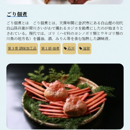
ごり佃煮
ごり佃煮とは ごり佃煮とは、天保年間に金沢市にある白山屋の初代
白山孫兵衛が犀川さいがわで獲れるカジカを飴煮にしたのが始まりと
されている。現代では、ゴリ（ハゼ科のヨシノボリ類とウキゴリ類の
川魚の地方名）を醤油、酒、みりん等を含む加熱した調味液...
第３章
調味加工品
第１節
佃煮
石川
滋賀