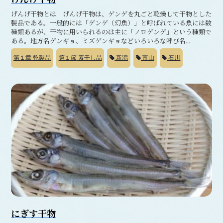
げんげ干物とは げんげ干物は、ゲンゲを丸ごと乾燥して干物とした
製品である。一般的には「ゲンゲ（幻魚）」と呼ばれている魚には数
種類あるが、干物に用いられるのは主に「ノロゲンゲ」という種類で
ある。地方名ゲンギョ、ミズゲンギョなどいろいろな呼び名...
第１章
乾製品
第１節
素干し品
新潟
富山
石川
にぎす干物