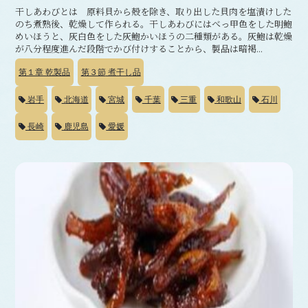
干しあわびとは 原料貝から殻を除き、取り出した貝肉を塩漬けした
のち煮熟後、乾燥して作られる。干しあわびにはべっ甲色をした明鮑
めいほうと、灰白色をした灰鮑かいほうの二種類がある。灰鮑は乾燥
が八分程度進んだ段階でかび付けすることから、製品は暗褐...
第１章
乾製品
第３節
煮干し品
岩手
北海道
宮城
千葉
三重
和歌山
石川
長崎
鹿児島
愛媛