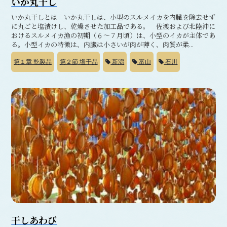
いか丸干し
いか丸干しとは いか丸干しは、小型のスルメイカを内臓を除去せず
に丸ごと塩漬けし、乾燥させた加工品である。 佐渡および北陸沖に
おけるスルメイカ漁の初期（６～７月頃）は、小型のイカが主体であ
る。小型イカの特徴は、内臓は小さいが肉が薄く、肉質が柔...
第１章
乾製品
第２節
塩干品
新潟
富山
石川
干しあわび