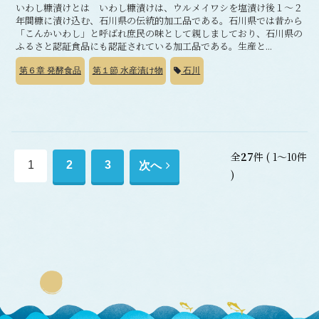
いわし糠漬けとは いわし糠漬けは、ウルメイワシを塩漬け後１～２
年間糠に漬け込む、石川県の伝統的加工品である。石川県では昔から
「こんかいわし」と呼ばれ庶民の味として親しましており、石川県の
ふるさと認証食品にも認証されている加工品である。生産と...
第６章
発酵食品
第１節
水産漬け物
石川
全
27
件
( 1～10件
次
1
2
3
次へ
)
へ