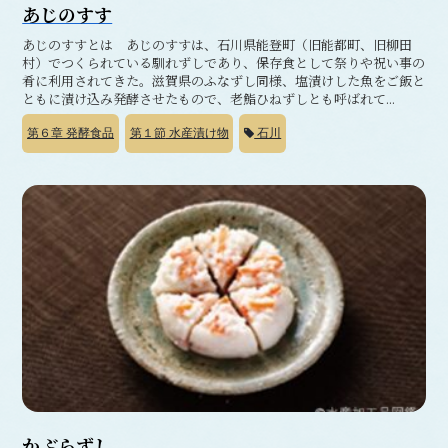
あじのすす
あじのすすとは あじのすすは、石川県能登町（旧能都町、旧柳田
村）でつくられている馴れずしであり、保存食として祭りや祝い事の
肴に利用されてきた。滋賀県のふなずし同様、塩漬けした魚をご飯と
ともに漬け込み発酵させたもので、老鮨ひねずしとも呼ばれて...
第６章
発酵食品
第１節
水産漬け物
石川
かぶらずし