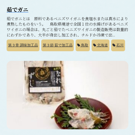
茹でガニ
茹でガニとは 原料であるベニズワイガニを食塩水または真水により
煮熟したものをいう。 鳥取県境港で全国１位の水揚げがあるべニズ
ワイガニの場合は、丸ごと茄でたベニズワイガニの製造販売は数量的
にわずかであり、大半が身出し加工され、チルドか冷凍で出...
第３章
調味加工品
第３節
茹で加工品
鳥取
北海道
石川