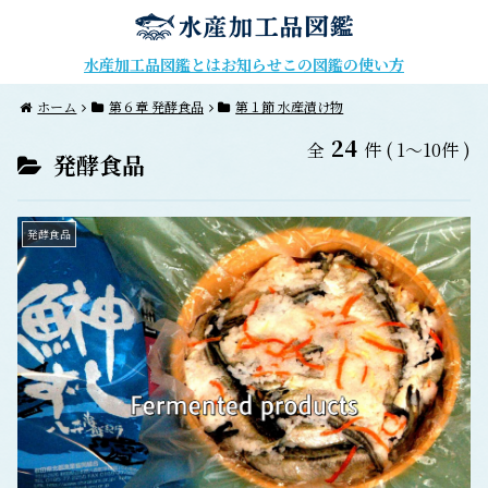
水産加工品図鑑とは
お知らせ
この図鑑の使い方
ホーム
第６章 発酵食品
第１節 水産漬け物
24
全
件
( 1～10件 )
発酵食品
発酵食品