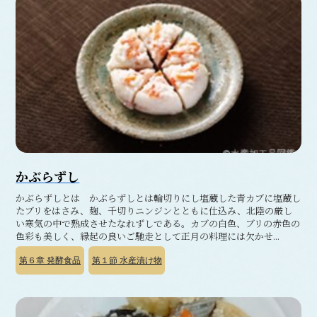
かぶらずし
かぶらずしとは かぶらずしとは輪切りにし塩蔵した青カブに塩蔵し
たブリをはさみ、麹、千切りニンジンとともに仕込み、北陸の厳し
い寒気の中で熟成させたなれずしである。カブの白色、ブリの赤色の
色彩も美しく、縁起の良いご馳走として正月の料理には欠かせ...
第６章
発酵食品
第１節
水産漬け物