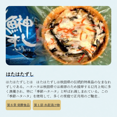
はたはたずし
はたはたずしとは はたはたずしは秋田県の伝統的特産品のなまなれ
ずしである。ハタハタは秋田県では産卵のため接岸する12月上旬に多
く漁獲され、特に「季節ハタハタ」と呼ばれ親しまれている。この
「季節ハタハタ」を使用して、多くの家庭で正月用のご馳走...
第６章
発酵食品
第１節
水産漬け物