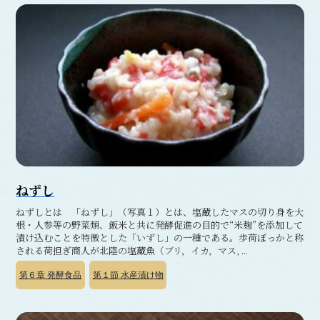
ねずし
ねずしとは 「ねずし」（写真１）とは、塩蔵したマスの切り身を大
根・人参等の野菜類、飯米と共に発酵促進の目的で“米麹”を添加して
漬け込むことを特徴とした「いずし」の一種である。歩荷ぼっかと称
される荷担ぎ商人が北陸の塩蔵魚（ブリ，イカ，マス, ...
第６章
発酵食品
第１節
水産漬け物