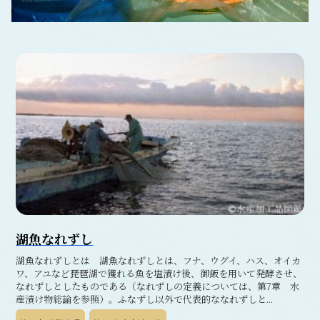
湖魚なれずし
湖魚なれずしとは 湖魚なれずしとは、フナ、ウグイ、ハス、オイカ
ワ、アユなど琵琶湖で獲れる魚を塩漬け後、御飯を用いて発酵させ、
なれずしとしたものである（なれずしの定義については、第7章 水
産漬け物総論を参照）。ふなずし以外で代表的ななれずしと...