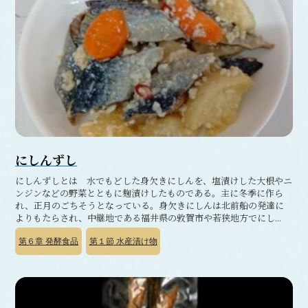
にしんずし
にしんずしとは 水でもどした身欠きにしんを、塩漬けした大根やニ
ンジンなどの野菜とともに麹漬けしたものである。主に冬季に作ら
れ、正月のごちそうとなっている。身欠きにしんは北前船の発達に
よりもたらされ、中継地である福井県の敦賀市や若狭地方でにし...
第６章
発酵食品
第１節
水産漬け物