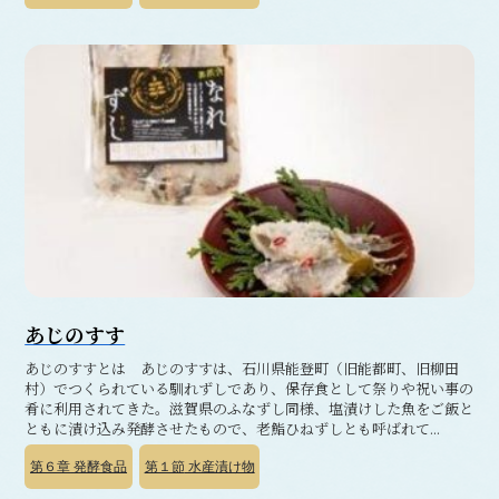
あじのすす
あじのすすとは あじのすすは、石川県能登町（旧能都町、旧柳田
村）でつくられている馴れずしであり、保存食として祭りや祝い事の
肴に利用されてきた。滋賀県のふなずし同様、塩漬けした魚をご飯と
ともに漬け込み発酵させたもので、老鮨ひねずしとも呼ばれて...
第６章
発酵食品
第１節
水産漬け物