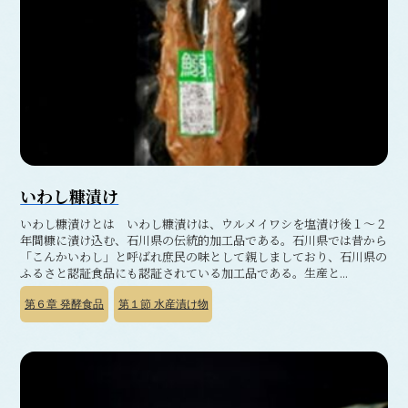
いわし糠漬け
いわし糠漬けとは いわし糠漬けは、ウルメイワシを塩漬け後１～２
年間糠に漬け込む、石川県の伝統的加工品である。石川県では昔から
「こんかいわし」と呼ばれ庶民の味として親しましており、石川県の
ふるさと認証食品にも認証されている加工品である。生産と...
第６章
発酵食品
第１節
水産漬け物