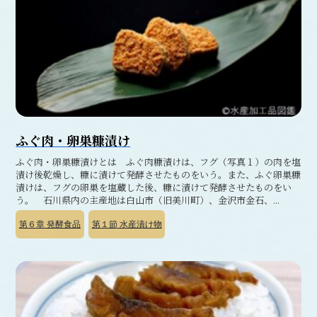
ふぐ肉・卵巣糠漬け
ふぐ肉・卵巣糠漬けとは ふぐ肉糠漬けは、フグ（写真１）の肉を塩
漬け後乾燥し、糠に漬けて発酵させたものをいう。また、ふぐ卵巣糠
漬けは、フグの卵巣を塩蔵した後、糠に漬けて発酵させたものをい
う。 石川県内の主産地は白山市（旧美川町）、金沢市金石、...
第６章
発酵食品
第１節
水産漬け物