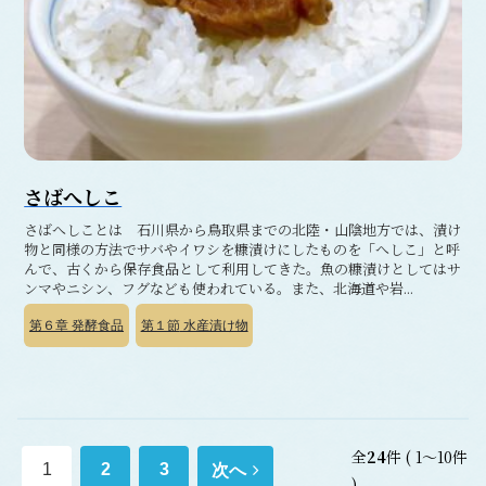
さばへしこ
さばへしことは 石川県から鳥取県までの北陸・山陰地方では、漬け
物と同様の方法でサバやイワシを糠漬けにしたものを「へしこ」と呼
んで、古くから保存食品として利用してきた。魚の糠漬けとしてはサ
ンマやニシン、フグなども使われている。また、北海道や岩...
第６章
発酵食品
第１節
水産漬け物
全
24
件
( 1～10件
次
1
2
3
次へ
)