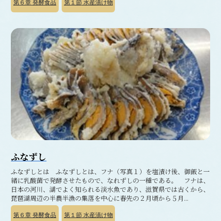
第６章
発酵食品
第１節
水産漬け物
ふなずし
ふなずしとは ふなずしとは、フナ（写真１）を塩漬け後、御飯と一
緒に乳酸菌で発酵させたもので、なれずしの一種である。 フナは、
日本の河川、湖でよく知られる淡水魚であり、滋賀県では古くから、
琵琶湖周辺の半農半漁の集落を中心に春先の２月頃から５月...
第６章
発酵食品
第１節
水産漬け物