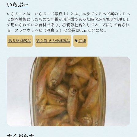
いらぶー
いらぶーとは いらぶー（写真１）とは、エラブウミヘビ属のウミヘ
ビ類を燻製にしたもので沖縄が琉球国であった時代から宮廷料理とし
て用いられていた食材であり、滋養強壮食としてスープにして食され
る。エラブウミヘビ（写真 ２）は全長120cmほどにな...
第５章
燻製品
第２節
その他燻製品
沖縄
すくがらす