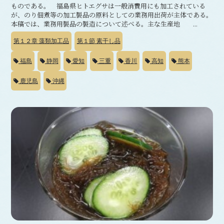
ものである。 福島県ヒトエグサは一般消費用にも加工されている
が、のり佃煮等の加工製品の原料としての業務用出荷が主体である。
本稿では、業務用製品の製造について述べる。主な生産地 ...
第１２章
藻類加工品
第１節
素干し品
福島
静岡
愛知
三重
香川
高知
熊本
鹿児島
沖縄