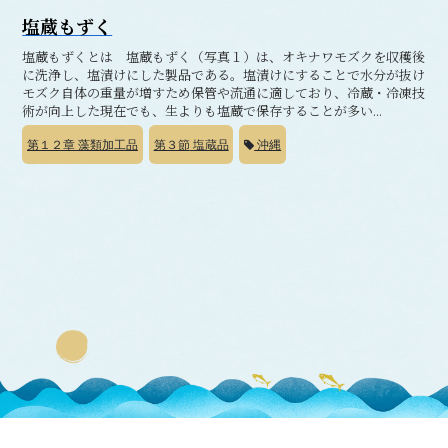
塩蔵もずく
塩蔵もずくとは 塩蔵もずく（写真１）は、オキナワモズクを収穫後
に洗浄し、塩漬けにした製品である。塩漬けにすることで水分が抜け
モズク自体の重量が増すため保管や流通に適しており、冷蔵・冷凍技
術が向上した現在でも、生よりも塩蔵で保存することが多い...
第１２章
藻類加工品
第３節
塩蔵品
沖縄