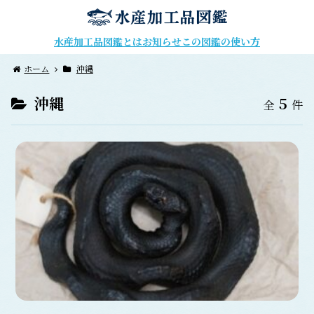
水産加工品図鑑とは
お知らせ
この図鑑の使い方
ホーム
沖縄
沖縄
5
全
件