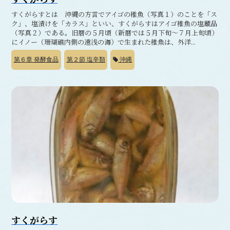
すくがらすとは 沖縄の方言でアイゴの稚魚（写真１）のことを「ス
ク」、塩漬けを「カラス」といい、すくがらすはアイゴ稚魚の塩蔵品
（写真２）である。旧暦の５月頃（新暦では５月下旬～７月上旬頃）
にイノー（珊瑚礁内側の遠浅の海）で生まれた稚魚は、外洋...
第６章
発酵食品
第２節
塩辛類
沖縄
すくがらす