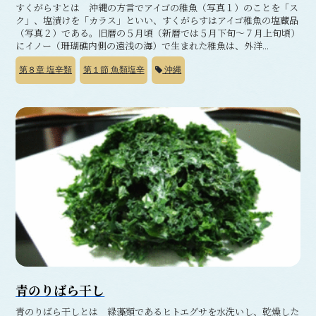
すくがらすとは 沖縄の方言でアイゴの稚魚（写真１）のことを「ス
ク」、塩漬けを「カラス」といい、すくがらすはアイゴ稚魚の塩蔵品
（写真２）である。旧暦の５月頃（新暦では５月下旬～７月上旬頃）
にイノー（珊瑚礁内側の遠浅の海）で生まれた稚魚は、外洋...
第８章
塩辛類
第１節
魚類塩辛
沖縄
青のりばら干し
青のりばら干しとは 緑藻類であるヒトエグサを水洗いし、乾燥した