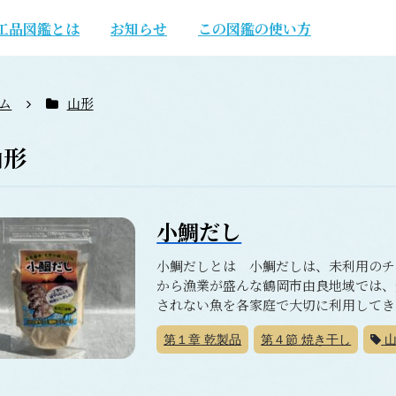
工品図鑑とは
お知らせ
この図鑑の使い方
ム
山形
山形
小鯛だし
小鯛だしとは 小鯛だしは、未利用のチ
から漁業が盛んな鶴岡市由良地域では、
されない魚を各家庭で大切に利用してきた
第１章
乾製品
第４節
焼き干し
山