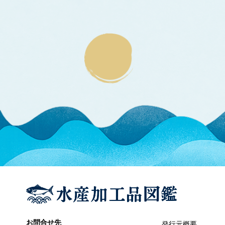
エラブウミヘビ
エゴノリ
エ
えそ類
トカゲエソ
マエソ
ワニエソ
えび類
アカエビ
クマエビ
クルマエビ
サクラエビ
サルエビ
シラエビ
トラエビ
ホッコクアカエビ
オイカワ
オ
オキナワモズク
オゴノリ
お問合せ先
発行元概要