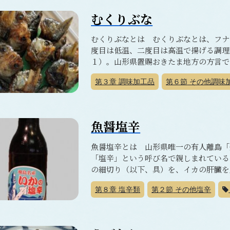
むくりぶな
むくりぶなとは むくりぶなとは、フナ
度目は低温、二度目は高温で揚げる調理
１）。山形県置賜おきたま地方の方言で「
第３章
調味加工品
第６節
その他調味
魚醤塩辛
魚醤塩辛とは 山形県唯一の有人離島「
「塩辛」という呼び名で親しまれている
の細切り（以下、具）を、イカの肝臓を原
第８章
塩辛類
第２節
その他塩辛