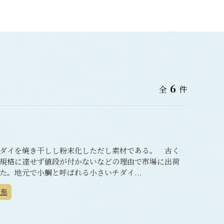
6
全
件
ダイを焼き干しし粉末化しただし素材である。 古く
規格に達せず値段が付かないなどの理由で市場に出荷
。地元で小鯛と呼ばれる小さいチダイ...
形