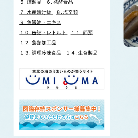
５.
燻製品
６.
発酵食品
イトヨリダイ
７.
水産漬け物
８.
塩辛類
いわし類
ウルメイワシ
９.
魚醤油・エキス
カタクチイワシ
１０.
缶詰・レトルト
１１.
節類
マイワシ
１２.
藻類加工品
イワナ
ウキゴリ
ウ
１３.
調理冷凍食品
１４.
生食製品
ウグイ
ウップルイノリ
うなぎ類
うに類
アカウニ
エゾバフンウニ
キタムラサキウニ
バフンウニ
ムラサキウニ
ウミタケ
うみへび類