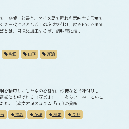
で「冬葉」と書き、アイヌ語で群れを意味する言葉で
ケを三枚におろし若干の塩味を付け、皮を付けたまま
とは、同様に加工するが、調味液に漬...
秋田
山形
新潟
胴を輪切りにしたものを醤油、砂糖などで味付けし、
露煮とも呼ばれる（写真１）。「あらい」や「こいこ
る。（本文末尾のコラム「山形の養鯉...
形
福島
茨城
群馬
長野