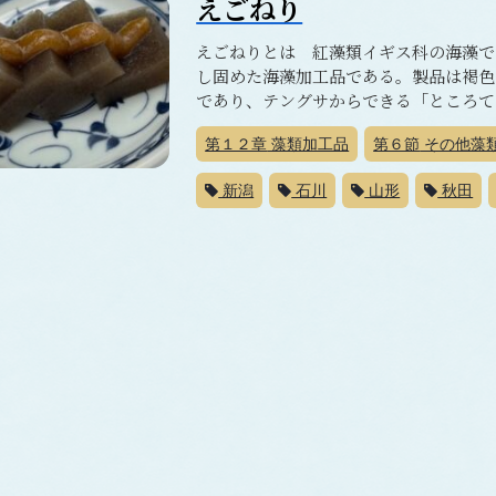
えごねり
えごねりとは 紅藻類イギス科の海藻で
し固めた海藻加工品である。製品は褐色
であり、テングサからできる「ところてん
第１２章
藻類加工品
第６節
その他藻
新潟
石川
山形
秋田