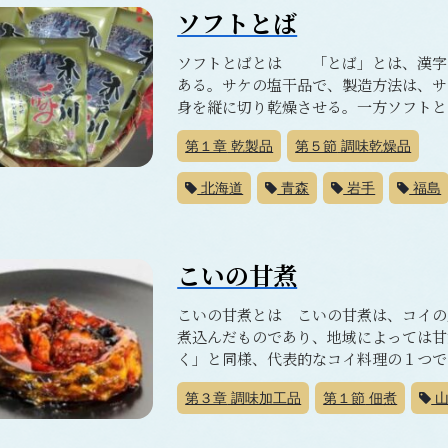
ソフトとば
ソフトとばとは 「とば」とは、漢字
ある。サケの塩干品で、製造方法は、サ
身を縦に切り乾燥させる。一方ソフトとば
第１章
乾製品
第５節
調味乾燥品
北海道
青森
岩手
福島
こいの甘煮
こいの甘煮とは こいの甘煮は、コイの
煮込んだものであり、地域によっては甘
く」と同様、代表的なコイ料理の１つであ
第３章
調味加工品
第１節
佃煮
山