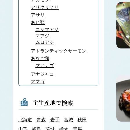
アサクサノリ
アサリ
あじ類
ニシマアジ
マアジ
ムロアジ
アトランティックサーモン
あなご類
マアナゴ
アナジャコ
アマゴ
あまだい類
アマノリ
主生産地で検索
あみ類
アキアミ
北海道
青森
岩手
宮城
秋田
アユ
アラメ
山形
福島
茨城
栃木
群馬