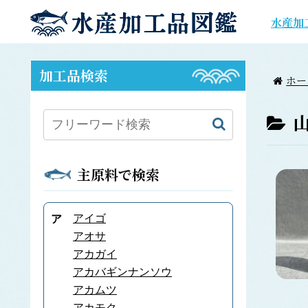
水産加
加工品検索
ホー
主原料で検索
アイゴ
ア
アオサ
アカガイ
アカバギンナンソウ
アカムツ
アカモク