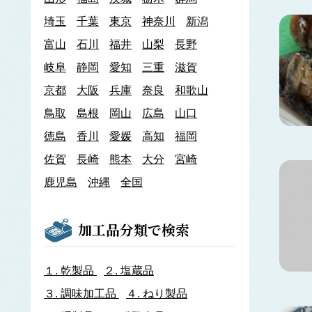
あわび類
埼玉
千葉
東京
神奈川
新潟
エゾアワビ
富山
石川
クロアワビ
福井
山梨
長野
マダカアワビ
岐阜
静岡
愛知
三重
滋賀
メガイアワビ
京都
大阪
兵庫
奈良
和歌山
イカナゴ
イ
鳥取
島根
岡山
広島
山口
いか類
アオリイカ
徳島
香川
愛媛
高知
福岡
アカイカ
佐賀
長崎
熊本
大分
宮崎
アメリカオオアカイカ
アルゼンチンイレックス
鹿児島
沖縄
全国
アルゼンチンマツイカ
ケンサキイカ
スルメイカ
加工品分類で検索
ニュージーランドスルメイカ
ホタルイカ
ヤリイカ
１.
乾製品
２.
塩蔵品
イサザ
３.
調味加工品
４.
ねり製品
イトモズク