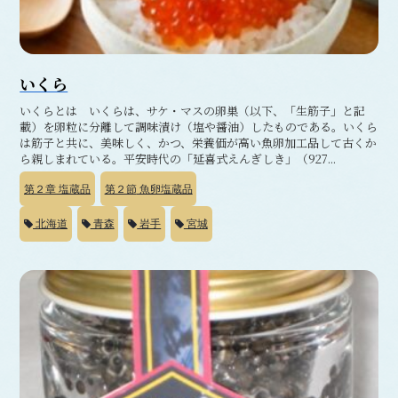
いくら
いくらとは いくらは、サケ・マスの卵巣（以下、「生筋子」と記
載）を卵粒に分離して調味漬け（塩や醤油）したものである。いくら
は筋子と共に、美味しく、かつ、栄養価が高い魚卵加工品して古くか
ら親しまれている。平安時代の「延喜式えんぎしき」（927...
第２章
塩蔵品
第２節
魚卵塩蔵品
北海道
青森
岩手
宮城