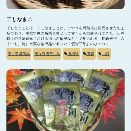
干しなまこ
干しなまことは 干しなまことは、ナマコを煮熟後に乾燥させた加工
品であり、中華料理の高級素材として古くから生産されてきた。江戸
時代の長崎貿易における清への輸出品として知られる「長崎俵物」の
中でも、特に重要な輸出品であった「俵物三品」のひとつに...
第１章
乾製品
第３節
煮干し品
北海道
青森
山口