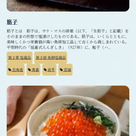
筋子
筋子とは 筋子は、サケ・マスの卵巣（以下、「生筋子」と記載）を
そのままの形態で塩漬けしたものである。筋子は、いくらとともに、
美味しくかつ栄養価が高い魚卵加工品して古くから親しまれている。
平安時代の「延喜式えんぎしき」（927年）に、鮭子（ハ...
第２章
塩蔵品
第２節
魚卵塩蔵品
北海道
青森
岩手
宮城