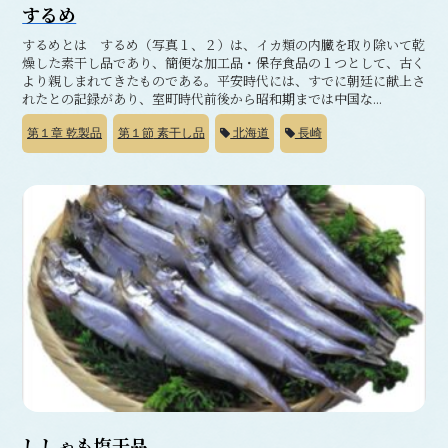
するめ
するめとは するめ（写真１、２）は、イカ類の内臓を取り除いて乾
燥した素干し品であり、簡便な加工品・保存食品の１つとして、古く
より親しまれてきたものである。平安時代には、すでに朝廷に献上さ
れたとの記録があり、室町時代前後から昭和期までは中国な...
第１章
乾製品
第１節
素干し品
北海道
長崎
ししゃも塩干品