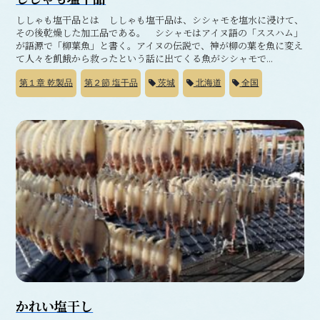
ししゃも塩干品とは ししゃも塩干品は、シシャモを塩水に浸けて、
その後乾燥した加工品である。 シシャモはアイヌ語の「ススハム」
が語源で「柳葉魚」と書く。アイヌの伝説で、神が柳の葉を魚に変え
て人々を飢餓から救ったという話に出てくる魚がシシャモで...
第１章
乾製品
第２節
塩干品
茨城
北海道
全国
かれい塩干し