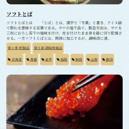
ソフトとば
ソフトとばとは 「とば」とは、漢字で「冬葉」と書き、アイヌ語
で群れを意味する言葉である。サケの塩干品で、製造方法は、サケを
三枚におろし若干の塩味を付け、皮を付けたまま身を縦に切り乾燥さ
せる。一方ソフトとばとは、同様に加工するが、調味液に漬...
第１章
乾製品
第５節
調味乾燥品
北海道
青森
岩手
福島
秋田
山形
新潟