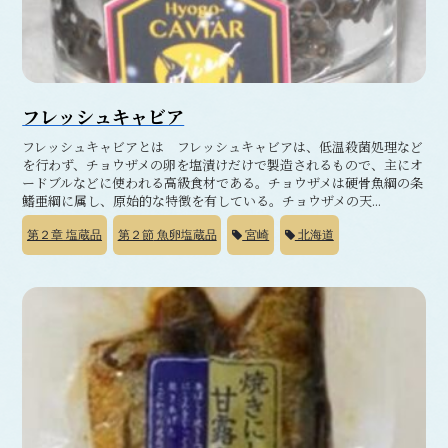
フレッシュキャビア
フレッシュキャビアとは フレッシュキャビアは、低温殺菌処理など
を行わず、チョウザメの卵を塩漬けだけで製造されるもので、主にオ
ードブルなどに使われる高級食材である。チョウザメは硬骨魚綱の条
鰭亜綱に属し、原始的な特徴を有している。チョウザメの天...
第２章
塩蔵品
第２節
魚卵塩蔵品
宮崎
北海道