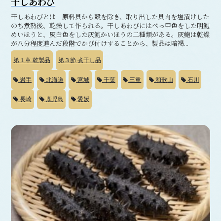
干しあわび
干しあわびとは 原料貝から殻を除き、取り出した貝肉を塩漬けした
のち煮熟後、乾燥して作られる。干しあわびにはべっ甲色をした明鮑
めいほうと、灰白色をした灰鮑かいほうの二種類がある。灰鮑は乾燥
が八分程度進んだ段階でかび付けすることから、製品は暗褐...
第１章
乾製品
第３節
煮干し品
岩手
北海道
宮城
千葉
三重
和歌山
石川
長崎
鹿児島
愛媛