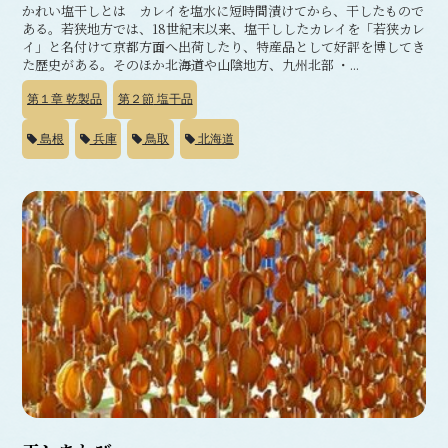
かれい塩干しとは カレイを塩水に短時間漬けてから、干したもので
ある。若狭地方では、18世紀末以来、塩干ししたカレイを「若狭カレ
イ」と名付けて京都方面へ出荷したり、特産品として好評を博してき
た歴史がある。そのほか北海道や山陰地方、九州北部 ・...
第１章
乾製品
第２節
塩干品
島根
兵庫
鳥取
北海道