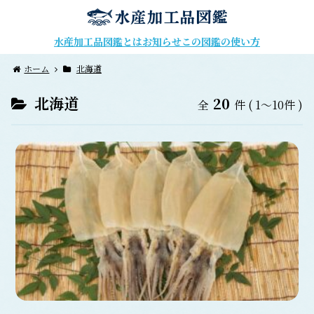
水産加工品図鑑とは
お知らせ
この図鑑の使い方
ホーム
北海道
北海道
20
全
件
( 1～10件 )