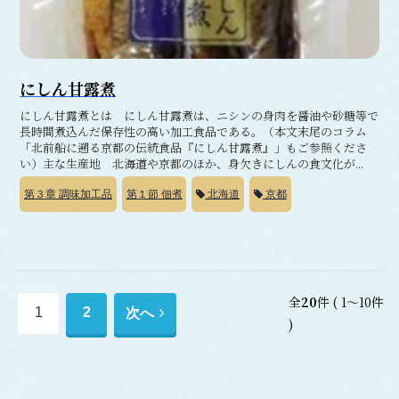
にしん甘露煮
にしん甘露煮とは にしん甘露煮は、ニシンの身肉を醤油や砂糖等で
長時間煮込んだ保存性の高い加工食品である。（本文末尾のコラム
「北前船に遡る京都の伝統食品『にしん甘露煮』」もご参照くださ
い）主な生産地 北海道や京都のほか、身欠きにしんの食文化が...
第３章
調味加工品
第１節
佃煮
北海道
京都
全
20
件
( 1～10件
次
1
2
次へ
)
へ