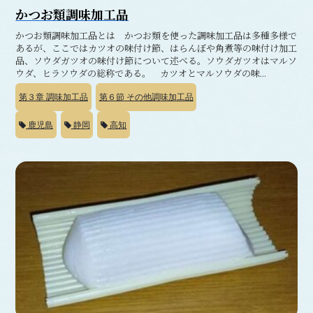
かつお類調味加工品
かつお類調味加工品とは かつお類を使った調味加工品は多種多様で
あるが、ここではカツオの味付け節、はらんぼや角煮等の味付け加工
品、ソウダガツオの味付け節について述べる。ソウダガツオはマルソ
ウダ、ヒラソウダの総称である。 カツオとマルソウダの味...
第３章
調味加工品
第６節
その他調味加工品
鹿児島
静岡
高知