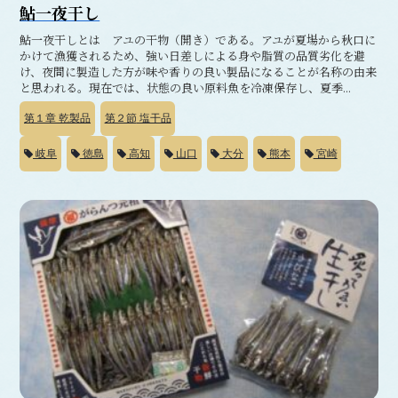
鮎一夜干し
鮎一夜干しとは アユの干物（開き）である。アユが夏場から秋口に
かけて漁獲されるため、強い日差しによる身や脂質の品質劣化を避
け、夜間に製造した方が味や香りの良い製品になることが名称の由来
と思われる。現在では、状態の良い原料魚を冷凍保存し、夏季...
第１章
乾製品
第２節
塩干品
岐阜
徳島
高知
山口
大分
熊本
宮崎