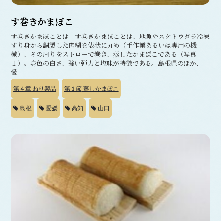
す巻きかまぼこ
す巻きかまぼことは す巻きかまぼことは、地魚やスケトウダラ冷凍
すり身から調製した肉糊を俵状に丸め（手作業あるいは専用の機
械）、その周りをストローで巻き、蒸したかまぼこである（写真
１）。身色の白さ、強い弾力と塩味が特徴である。島根県のほか、
愛...
第４章
ねり製品
第１節
蒸しかまぼこ
島根
愛媛
高知
山口