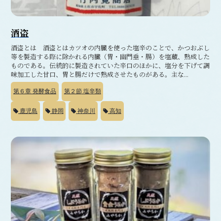
酒盗
酒盗とは 酒盗とはカツオの内臓を使った塩辛のことで、かつおぶし
等を製造する際に除かれる内臓（胃・幽門垂・腸）を塩蔵、熟成した
ものである。伝統的に製造されていた辛口のほかに、塩分を下げて調
味加工した甘口、胃と腸だけで熟成させたものがある。主な...
第６章
発酵食品
第２節
塩辛類
鹿児島
静岡
神奈川
高知