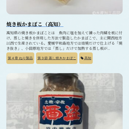
焼き板かまぼこ（高知）
高知県の焼き板かまぼことは 魚肉に塩を加えて練った肉糊を板に付
け、蒸しと焼きを併用した方法で製造したかまぼこで、主に関西地方
以西で生産されている。愛媛宇和島地方では焙焼だけで仕上げる「焼
き抜き」、小田原地方では「蒸し」だけで加熱する蒸し板が...
第４章
ねり製品
第３節
蒸し焼きかまぼこ
高知