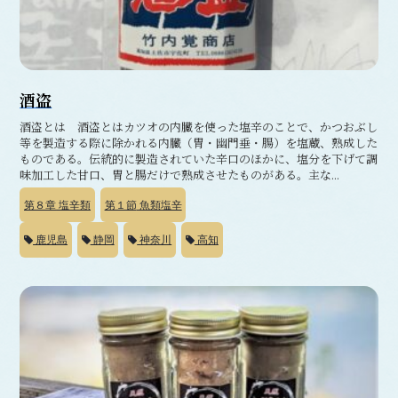
酒盗
酒盗とは 酒盗とはカツオの内臓を使った塩辛のことで、かつおぶし
等を製造する際に除かれる内臓（胃・幽門垂・腸）を塩蔵、熟成した
ものである。伝統的に製造されていた辛口のほかに、塩分を下げて調
味加工した甘口、胃と腸だけで熟成させたものがある。主な...
第８章
塩辛類
第１節
魚類塩辛
鹿児島
静岡
神奈川
高知