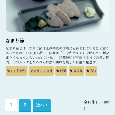
なまり節
なまり節とは なまり節は江戸時代の俳句にも詠まれているほど古く
から食されている加工品で、語源は「生を利用する」を略して生利な
まりになったともいわれている。 冷蔵技術が発達するまでの長い期
間、旬のカツオをなるべく鮮魚の風味を残した状態で輸送す...
第１１章
節類
第２節
なまり節
静岡
鹿児島
高知
全
13
件
( 1～10件
次
1
2
次へ
)