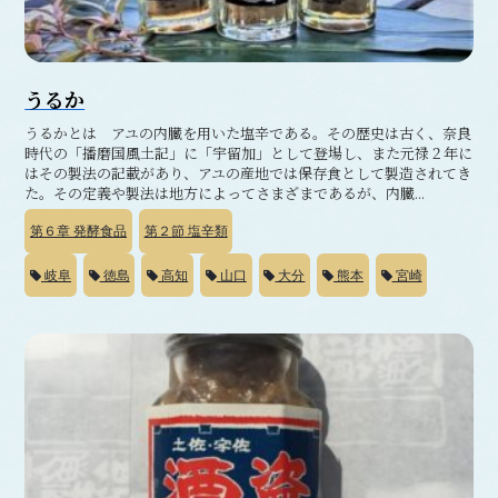
うるか
うるかとは アユの内臓を用いた塩辛である。その歴史は古く、奈良
時代の「播磨国風土記」に「宇留加」として登場し、また元禄２年に
はその製法の記載があり、アユの産地では保存食として製造されてき
た。その定義や製法は地方によってさまざまであるが、内臓...
第６章
発酵食品
第２節
塩辛類
岐阜
徳島
高知
山口
大分
熊本
宮崎