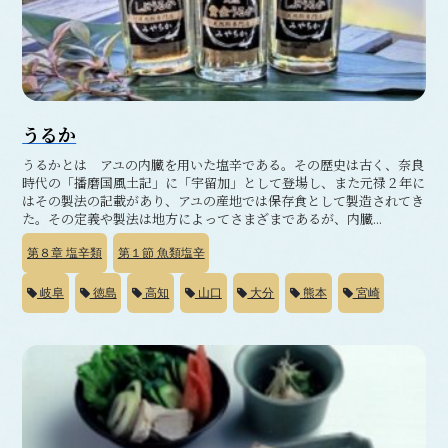
うるか
うるかとは アユの内臓を用いた塩辛である。その歴史は古く、奈良
時代の「播磨国風土記」に「宇留加」として登場し、また元禄２年に
はその製法の記載があり、アユの産地では保存食として製造されてき
た。その定義や製法は地方によってさまざまであるが、内臓...
第８章
塩辛類
第１節
魚類塩辛
岐阜
徳島
高知
山口
大分
熊本
宮崎