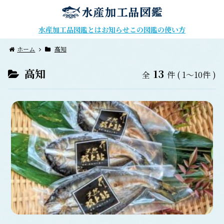
水産加工品図鑑とは
お知らせ
この図鑑の使い方
ホーム
高知
高知
13
全
件
( 1～10件 )