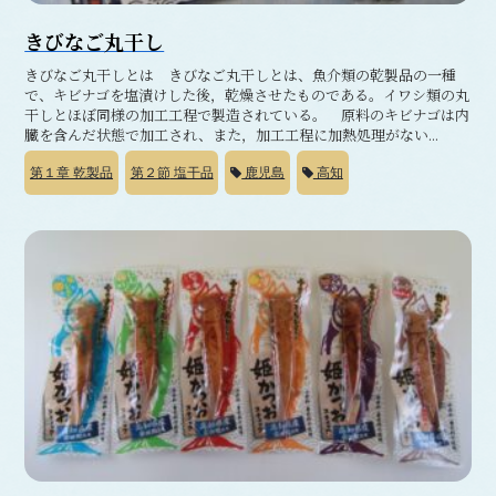
きびなご丸干し
きびなご丸干しとは きびなご丸干しとは、魚介類の乾製品の一種
で、キビナゴを塩漬けした後，乾燥させたものである。イワシ類の丸
干しとほぼ同様の加工工程で製造されている。 原料のキビナゴは内
臓を含んだ状態で加工され、また，加工工程に加熱処理がない...
第１章
乾製品
第２節
塩干品
鹿児島
高知