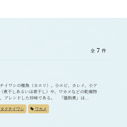
7
全
件
チイワシの稚魚（カエリ）、小エビ、カレイ、小ア
（煮干しあるいは素干し）や、ワカメなどの乾燥物
、ブレンドした珍味である。 「儀助煮」は...
タクチイワシ
ワカメ