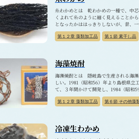
糸わかめとは 乾わかめの一種で、中芯
くよれて糸のように細く見えることから
となったかははっきりしないが、昔、一番
第１２章
藻類加工品
第１節
素干し品
海藻焼酎
海藻焼酎とは 隠岐島で生産される海藻
しい。1981（昭和56）年より島根県
て、３年間かけて開発し、1984（昭和59
第１２章
藻類加工品
第６節
その他藻
冷凍生わかめ