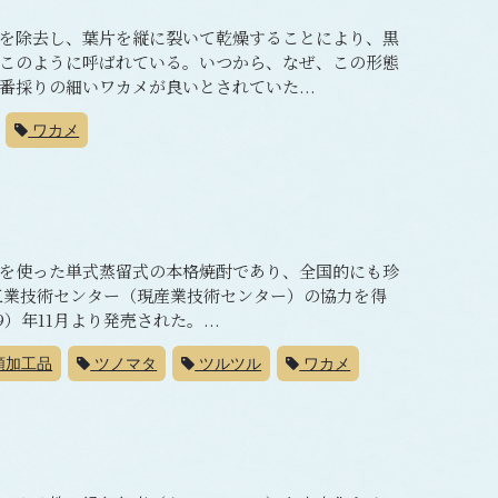
を除去し、葉片を縦に裂いて乾燥することにより、黒
このように呼ばれている。いつから、なぜ、この形態
採りの細いワカメが良いとされていた...
ワカメ
を使った単式蒸留式の本格焼酎であり、全国的にも珍
立工業技術センター（現産業技術センター）の協力を得
）年11月より発売された。...
類加工品
ツノマタ
ツルツル
ワカメ