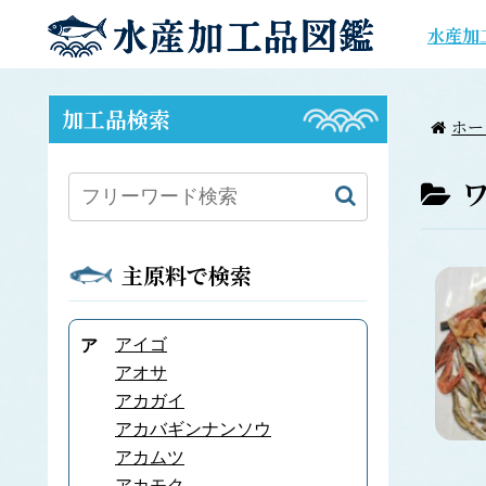
水産加
加工品検索
ホー
主原料で検索
アイゴ
ア
アオサ
アカガイ
アカバギンナンソウ
アカムツ
アカモク