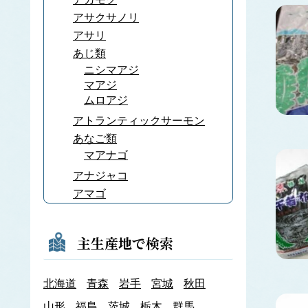
アサクサノリ
アサリ
あじ類
ニシマアジ
マアジ
ムロアジ
アトランティックサーモン
あなご類
マアナゴ
アナジャコ
アマゴ
あまだい類
アマノリ
主生産地で検索
あみ類
アキアミ
北海道
青森
岩手
宮城
秋田
アユ
アラメ
山形
福島
茨城
栃木
群馬