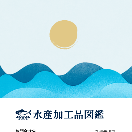
エラブウミヘビ
エゴノリ
エ
えそ類
トカゲエソ
マエソ
ワニエソ
えび類
アカエビ
クマエビ
クルマエビ
サクラエビ
サルエビ
シラエビ
トラエビ
ホッコクアカエビ
オイカワ
オ
オキナワモズク
オゴノリ
お問合せ先
発行元概要