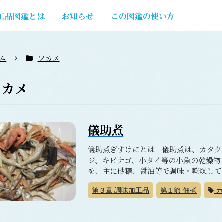
工品図鑑とは
お知らせ
この図鑑の使い方
ム
ワカメ
ワカメ
儀助煮
儀助煮ぎすけにとは 儀助煮は、カタク
ジ、キビナゴ、小タイ等の小魚の乾燥物
を、主に砂糖、醤油等で調味・乾燥して
第３章
調味加工品
第１節
佃煮
カ