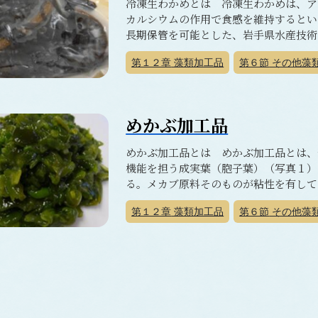
冷凍生わかめとは 冷凍生わかめは、ア
カルシウムの作用で食感を維持するとい
長期保管を可能とした、岩手県水産技術セ
第１２章
藻類加工品
第６節
その他藻
めかぶ加工品
めかぶ加工品とは めかぶ加工品とは、
機能を担う成実葉（胞子葉）（写真１）
る。メカブ原料そのものが粘性を有してい
第１２章
藻類加工品
第６節
その他藻