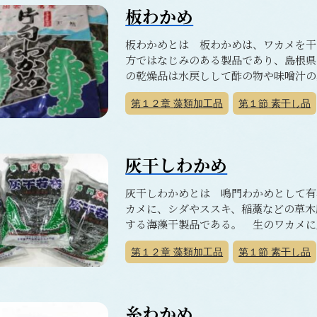
板わかめ
板わかめとは 板わかめは、ワカメを干
方ではなじみのある製品であり、島根県
の乾燥品は水戻しして酢の物や味噌汁の具
第１２章
藻類加工品
第１節
素干し品
灰干しわかめ
灰干しわかめとは 鳴門わかめとして有
カメに、シダやススキ、稲藁などの草木
する海藻干製品である。 生のワカメに灰
第１２章
藻類加工品
第１節
素干し品
糸わかめ