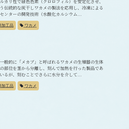
ルカリ性で緑色色素（クロロフィル）を安定化させ、
う伝統的な灰干しワカメの製法を応用し、冷凍による
ンターの開発技術（水酸化カルシウム...
類加工品
ワカメ
一般的に「メカブ」と呼ばれるワカメの生殖器の生体
の部位を茎から分離し、刻んで加熱を行った製品であ
るが、刻むことでさらに水分を介して...
類加工品
ワカメ