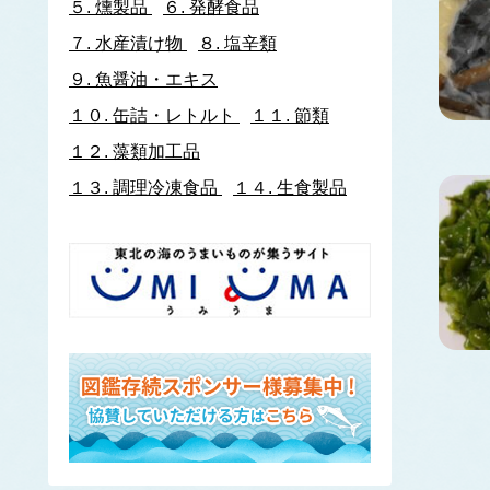
５.
燻製品
６.
発酵食品
イトヨリダイ
７.
水産漬け物
８.
塩辛類
いわし類
ウルメイワシ
９.
魚醤油・エキス
カタクチイワシ
１０.
缶詰・レトルト
１１.
節類
マイワシ
１２.
藻類加工品
イワナ
ウキゴリ
ウ
１３.
調理冷凍食品
１４.
生食製品
ウグイ
ウップルイノリ
うなぎ類
うに類
アカウニ
エゾバフンウニ
キタムラサキウニ
バフンウニ
ムラサキウニ
ウミタケ
うみへび類