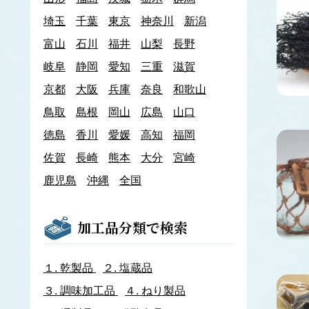
あわび類
埼玉
千葉
東京
神奈川
新潟
エゾアワビ
富山
石川
クロアワビ
福井
山梨
長野
マダカアワビ
岐阜
静岡
愛知
三重
滋賀
メガイアワビ
京都
大阪
兵庫
奈良
和歌山
イカナゴ
イ
鳥取
島根
岡山
広島
山口
いか類
アオリイカ
徳島
香川
愛媛
高知
福岡
アカイカ
佐賀
長崎
熊本
大分
宮崎
アメリカオオアカイカ
アルゼンチンイレックス
鹿児島
沖縄
全国
アルゼンチンマツイカ
ケンサキイカ
スルメイカ
加工品分類で検索
ニュージーランドスルメイカ
ホタルイカ
ヤリイカ
１.
乾製品
２.
塩蔵品
イサザ
３.
調味加工品
４.
ねり製品
イトモズク