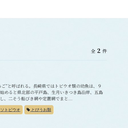
2
全
件
あご”と呼ばれる。長崎県ではトビウオ類の幼魚は、９
き始めると県北部の平戸島、生月いきつき島沿岸、五島
、二そう船びき網や定置網でまと...
ソトビウオ
とびうお類