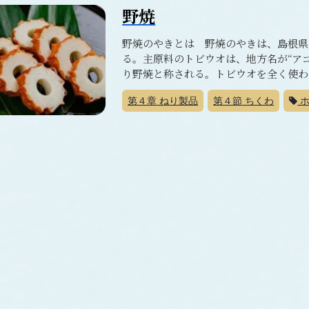
野焼
野焼のやきとは 野焼のやきは、島根県
る。主原料のトビウオは、地方名が“ア
り野焼と称される。トビウオを全く使わな
第４章
ねり製品
第４節
ちくわ
ホ