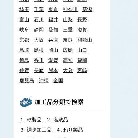
あわび類
埼玉
千葉
東京
神奈川
新潟
エゾアワビ
富山
石川
クロアワビ
福井
山梨
長野
マダカアワビ
岐阜
静岡
愛知
三重
滋賀
メガイアワビ
京都
大阪
兵庫
奈良
和歌山
イカナゴ
イ
鳥取
島根
岡山
広島
山口
いか類
アオリイカ
徳島
香川
愛媛
高知
福岡
アカイカ
佐賀
長崎
熊本
大分
宮崎
アメリカオオアカイカ
アルゼンチンイレックス
鹿児島
沖縄
全国
アルゼンチンマツイカ
ケンサキイカ
スルメイカ
加工品分類で検索
ニュージーランドスルメイカ
ホタルイカ
ヤリイカ
１.
乾製品
２.
塩蔵品
イサザ
３.
調味加工品
４.
ねり製品
イトモズク