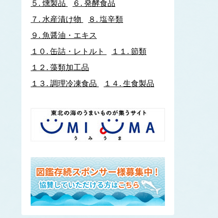
５.
燻製品
６.
発酵食品
イトヨリダイ
７.
水産漬け物
８.
塩辛類
いわし類
ウルメイワシ
９.
魚醤油・エキス
カタクチイワシ
１０.
缶詰・レトルト
１１.
節類
マイワシ
１２.
藻類加工品
イワナ
ウキゴリ
ウ
１３.
調理冷凍食品
１４.
生食製品
ウグイ
ウップルイノリ
うなぎ類
うに類
アカウニ
エゾバフンウニ
キタムラサキウニ
バフンウニ
ムラサキウニ
ウミタケ
うみへび類