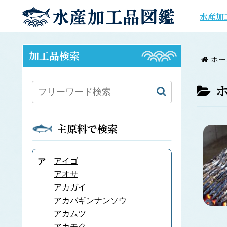
水産加
加工品検索
ホー
主原料で検索
アイゴ
ア
アオサ
アカガイ
アカバギンナンソウ
アカムツ
アカモク