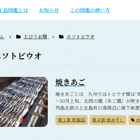
工品図鑑とは
お知らせ
この図鑑の使い方
ム
とびうお類
ホソトビウオ
ホソトビウオ
焼きあご
焼きあごとは 九州ではトビウオ類は“
～10月上旬、北西の風（あご風）が吹
列島北部の上五島有川湾周辺に南下来遊し
第１章
乾製品
第４節
焼き干し
ホ