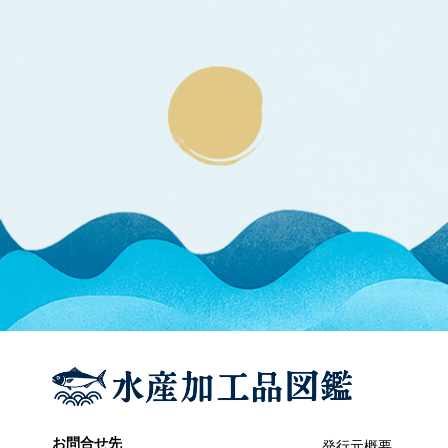
エラブウミヘビ
エゴノリ
エ
えそ類
トカゲエソ
マエソ
ワニエソ
えび類
アカエビ
クマエビ
クルマエビ
サクラエビ
サルエビ
シラエビ
トラエビ
ホッコクアカエビ
オイカワ
オ
オキナワモズク
オゴノリ
お問合せ先
発行元概要