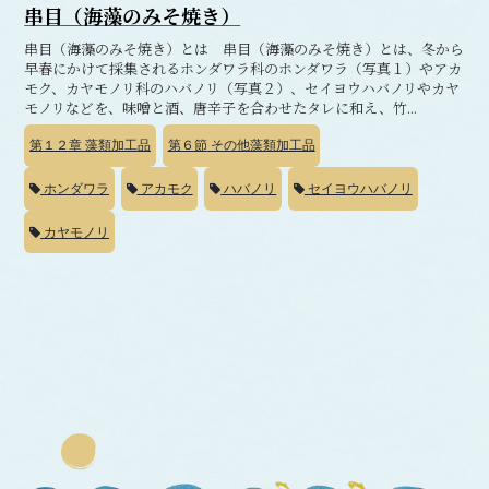
串目（海藻のみそ焼き）
串目（海藻のみそ焼き）とは 串目（海藻のみそ焼き）とは、冬から
早春にかけて採集されるホンダワラ科のホンダワラ（写真１）やアカ
モク、カヤモノリ科のハバノリ（写真２）、セイヨウハバノリやカヤ
モノリなどを、味噌と酒、唐辛子を合わせたタレに和え、竹...
第１２章
藻類加工品
第６節
その他藻類加工品
ホンダワラ
アカモク
ハバノリ
セイヨウハバノリ
カヤモノリ