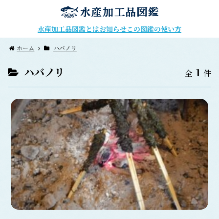
水産加工品図鑑とは
お知らせ
この図鑑の使い方
ホーム
ハバノリ
ハバノリ
1
全
件