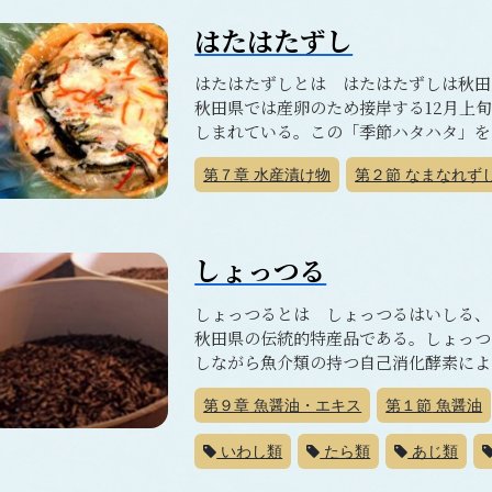
はたはたずし
はたはたずしとは はたはたずしは秋田
秋田県では産卵のため接岸する12月上
しまれている。この「季節ハタハタ」を使
第７章
水産漬け物
第２節
なまなれず
しょっつる
しょっつるとは しょっつるはいしる、
秋田県の伝統的特産品である。しょっつ
しながら魚介類の持つ自己消化酵素により
第９章
魚醤油・エキス
第１節
魚醤油
いわし類
たら類
あじ類