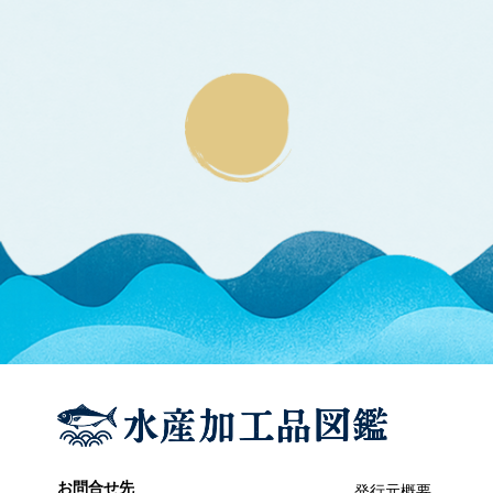
エラブウミヘビ
エゴノリ
エ
えそ類
トカゲエソ
マエソ
ワニエソ
えび類
アカエビ
クマエビ
クルマエビ
サクラエビ
サルエビ
シラエビ
トラエビ
ホッコクアカエビ
オイカワ
オ
オキナワモズク
オゴノリ
お問合せ先
発行元概要