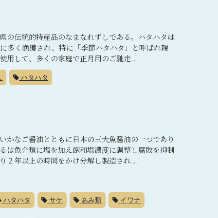
県の伝統的特産品のなまなれずしである。ハタハタは
旬に多く漁獲され、特に「季節ハタハタ」と呼ばれ親
用して、多くの家庭で正月用のご馳走...
し
ハタハタ
いかなご醬油とともに日本の三大魚醤油の一つであり
るは魚介類に塩を加え飽和塩濃度に調整し腐敗を抑制
２年以上の時間をかけ分解し製造され...
ハタハタ
サケ
あみ類
イワナ