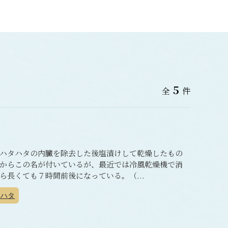
5
全
件
ハタハタの内臓を除去した後塩漬けして乾燥したもの
からこの名が付いているが、最近では冷風乾燥機で消
長くても７時間前後になっている。（...
ハタ