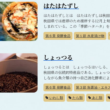
はたはたずし
はたはたずしとは はたはたずしは秋田
秋田県では産卵のため接岸する12月上
しまれている。この「季節ハタハタ」を使
第６章
発酵食品
第１節
水産漬け物
しょっつる
しょっつるとは しょっつるはいしる、
秋田県の伝統的特産品である。しょっつ
しながら魚介類の持つ自己消化酵素により
第６章
発酵食品
第３節
魚醤油・エキ
いわし類
たら類
あじ類