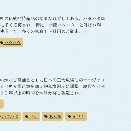
県の伝統的特産品のなまなれずしである。ハタハタは
旬に多く漁獲され、特に「季節ハタハタ」と呼ばれ親
用して、多くの家庭で正月用のご馳走...
ハタハタ
いかなご醬油とともに日本の三大魚醤油の一つであり
るは魚介類に塩を加え飽和塩濃度に調整し腐敗を抑制
２年以上の時間をかけ分解し製造され...
ス
ハタハタ
サケ
あみ類
イワナ