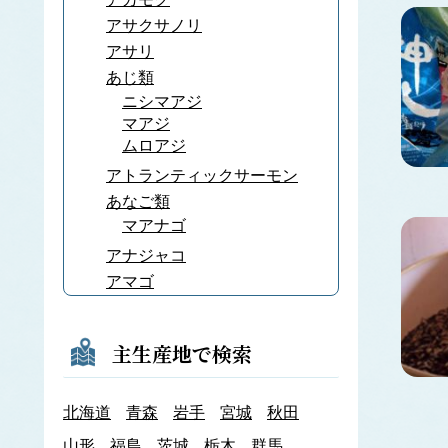
アサクサノリ
アサリ
あじ類
ニシマアジ
マアジ
ムロアジ
アトランティックサーモン
あなご類
マアナゴ
アナジャコ
アマゴ
あまだい類
アマノリ
主生産地で検索
あみ類
アキアミ
北海道
青森
岩手
宮城
秋田
アユ
アラメ
山形
福島
茨城
栃木
群馬