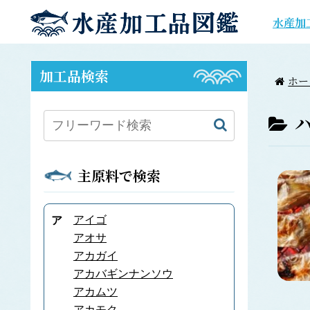
水産加
加工品検索
ホー
主原料で検索
アイゴ
ア
アオサ
アカガイ
アカバギンナンソウ
アカムツ
アカモク