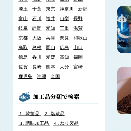
あわび類
埼玉
千葉
東京
神奈川
新潟
エゾアワビ
富山
石川
クロアワビ
福井
山梨
長野
マダカアワビ
岐阜
静岡
愛知
三重
滋賀
メガイアワビ
京都
大阪
兵庫
奈良
和歌山
イカナゴ
イ
鳥取
島根
岡山
広島
山口
いか類
アオリイカ
徳島
香川
愛媛
高知
福岡
アカイカ
佐賀
長崎
熊本
大分
宮崎
アメリカオオアカイカ
アルゼンチンイレックス
鹿児島
沖縄
全国
アルゼンチンマツイカ
ケンサキイカ
スルメイカ
加工品分類で検索
ニュージーランドスルメイカ
ホタルイカ
ヤリイカ
１.
乾製品
２.
塩蔵品
イサザ
３.
調味加工品
４.
ねり製品
イトモズク