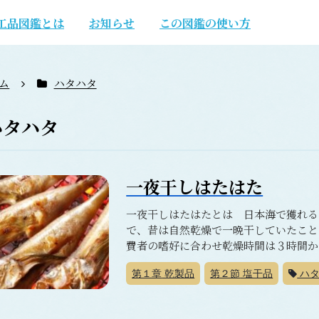
工品図鑑とは
お知らせ
この図鑑の使い方
ム
ハタハタ
ハタハタ
一夜干しはたはた
一夜干しはたはたとは 日本海で獲れる
で、昔は自然乾燥で一晩干していたこと
費者の嗜好に合わせ乾燥時間は３時間から
第１章
乾製品
第２節
塩干品
ハタ