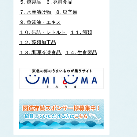
５.
燻製品
６.
発酵食品
イトヨリダイ
７.
水産漬け物
８.
塩辛類
いわし類
ウルメイワシ
９.
魚醤油・エキス
カタクチイワシ
１０.
缶詰・レトルト
１１.
節類
マイワシ
１２.
藻類加工品
イワナ
ウキゴリ
ウ
１３.
調理冷凍食品
１４.
生食製品
ウグイ
ウップルイノリ
うなぎ類
うに類
アカウニ
エゾバフンウニ
キタムラサキウニ
バフンウニ
ムラサキウニ
ウミタケ
うみへび類