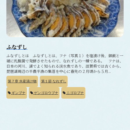
ふなずし
ふなずしとは ふなずしとは、フナ（写真１）を塩漬け後、御飯と一
緒に乳酸菌で発酵させたもので、なれずしの一種である。 フナは、
日本の河川、湖でよく知られる淡水魚であり、滋賀県では古くから、
琵琶湖周辺の半農半漁の集落を中心に春先の２月頃から５月...
第７章
水産漬け物
第１節
なれずし
ギンブナ
ゲンゴロウブナ
ニゴロブナ