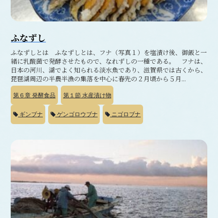
ふなずし
ふなずしとは ふなずしとは、フナ（写真１）を塩漬け後、御飯と一
緒に乳酸菌で発酵させたもので、なれずしの一種である。 フナは、
日本の河川、湖でよく知られる淡水魚であり、滋賀県では古くから、
琵琶湖周辺の半農半漁の集落を中心に春先の２月頃から５月...
第６章
発酵食品
第１節
水産漬け物
ギンブナ
ゲンゴロウブナ
ニゴロブナ