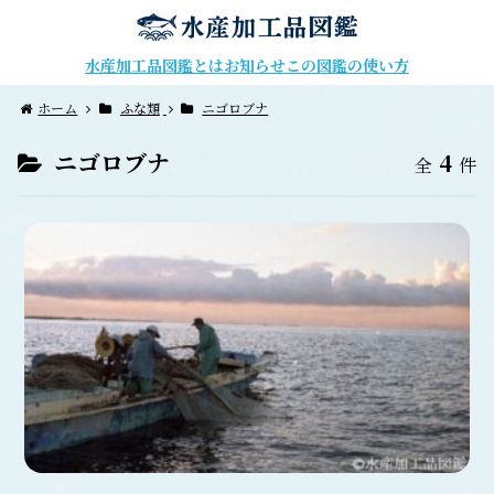
水産加工品図鑑とは
お知らせ
この図鑑の使い方
ホーム
ふな類
ニゴロブナ
ニゴロブナ
4
全
件