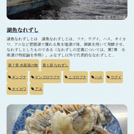
湖魚なれずし
湖魚なれずしとは 湖魚なれずしとは、フナ、ウグイ、ハス、オイカ
ワ、アユなど琵琶湖で獲れる魚を塩漬け後、御飯を用いて発酵させ、
なれずしとしたものである（なれずしの定義については、第7章 水
産漬け物総論を参照）。ふなずし以外で代表的ななれずしと...
第７章
水産漬け物
第１節
なれずし
ギンブナ
ゲンゴロウブナ
ニゴロブナ
ハス
ウグイ
オイカワ
アユ