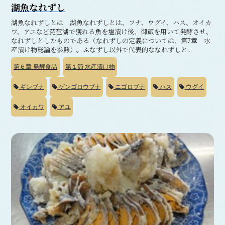
湖魚なれずし
湖魚なれずしとは 湖魚なれずしとは、フナ、ウグイ、ハス、オイカ
ワ、アユなど琵琶湖で獲れる魚を塩漬け後、御飯を用いて発酵させ、
なれずしとしたものである（なれずしの定義については、第7章 水
産漬け物総論を参照）。ふなずし以外で代表的ななれずしと...
第６章
発酵食品
第１節
水産漬け物
ギンブナ
ゲンゴロウブナ
ニゴロブナ
ハス
ウグイ
オイカワ
アユ