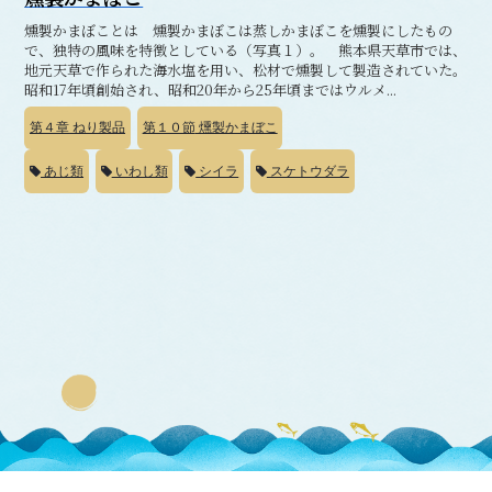
燻製かまぼことは 燻製かまぼこは蒸しかまぼこを燻製にしたもの
で、独特の風味を特徴としている（写真１）。 熊本県天草市では、
地元天草で作られた海水塩を用い、松材で燻製して製造されていた。
昭和17年頃創始され、昭和20年から25年頃まではウルメ...
第４章
ねり製品
第１０節
燻製かまぼこ
あじ類
いわし類
シイラ
スケトウダラ