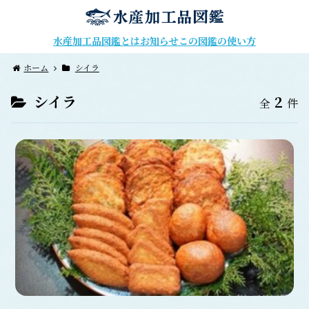
水産加工品図鑑とは
お知らせ
この図鑑の使い方
ホーム
シイラ
シイラ
2
全
件