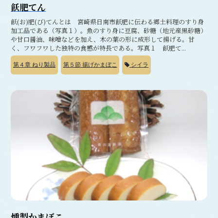
飫肥てん
飫(お)肥(び)てんとは 宮崎県日南市飫肥に伝わる郷土料理のすり身
加工品である（写真１）。魚のすり身に豆腐、砂糖（地元産黒砂糖）
や甘口醤油、味噌などを加え、木の葉の形に成形して揚げる。甘
く、フワフワした独特の食感が特長である。写真１ 飫肥て...
第４章
ねり製品
第５節
揚げかまぼこ
シイラ
燻製かまぼこ