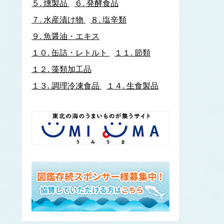
５.
燻製品
６.
発酵食品
イトヨリダイ
７.
水産漬け物
８.
塩辛類
いわし類
ウルメイワシ
９.
魚醤油・エキス
カタクチイワシ
１０.
缶詰・レトルト
１１.
節類
マイワシ
１２.
藻類加工品
イワナ
ウキゴリ
ウ
１３.
調理冷凍食品
１４.
生食製品
ウグイ
ウップルイノリ
うなぎ類
うに類
アカウニ
エゾバフンウニ
キタムラサキウニ
バフンウニ
ムラサキウニ
ウミタケ
うみへび類