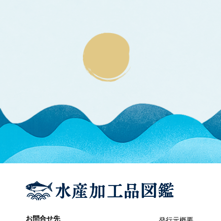
エラブウミヘビ
エゴノリ
エ
えそ類
トカゲエソ
マエソ
ワニエソ
えび類
アカエビ
クマエビ
クルマエビ
サクラエビ
サルエビ
シラエビ
トラエビ
ホッコクアカエビ
オイカワ
オ
オキナワモズク
オゴノリ
お問合せ先
発行元概要