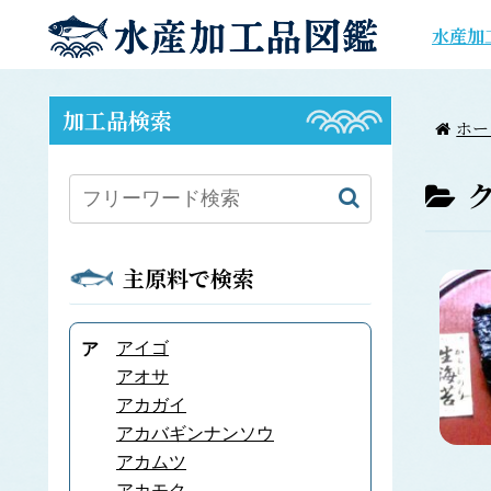
水産加
加工品検索
ホー
主原料で検索
アイゴ
ア
アオサ
アカガイ
アカバギンナンソウ
アカムツ
アカモク