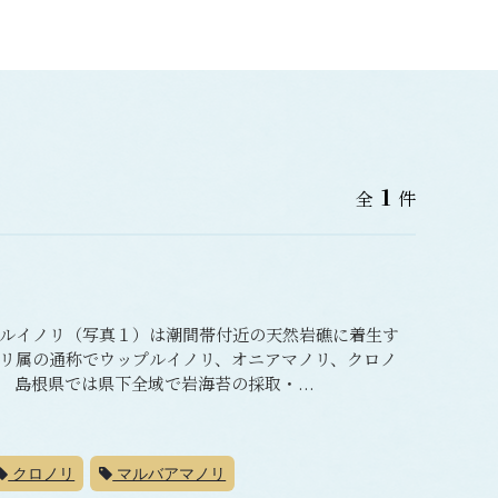
1
全
件
ルイノリ（写真１）は潮間帯付近の天然岩礁に着生す
リ属の通称でウップルイノリ、オニアマノリ、クロノ
島根県では県下全域で岩海苔の採取・...
クロノリ
マルバアマノリ