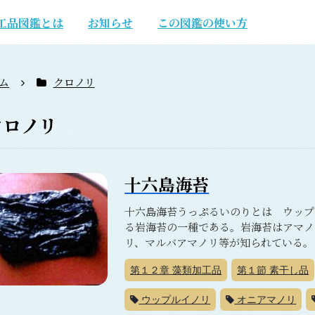
工品図鑑とは
お知らせ
この図鑑の使い方
ム
クロノリ
クロノリ
十六島海苔
十六島海苔うっぷるいのりとは ウップ
る岩海苔の一種である。岩海苔はアマノ
リ、マルバアマノリ等が知られている。 
第１２章
藻類加工品
第１節
素干し品
ウップルイノリ
オニアマノリ