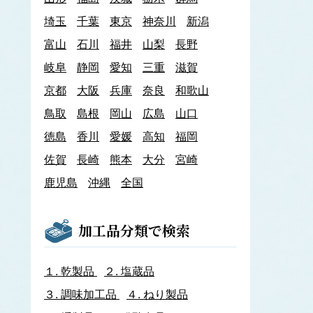
あわび類
埼玉
千葉
東京
神奈川
新潟
エゾアワビ
富山
石川
クロアワビ
福井
山梨
長野
マダカアワビ
岐阜
静岡
愛知
三重
滋賀
メガイアワビ
京都
大阪
兵庫
奈良
和歌山
イカナゴ
イ
鳥取
島根
岡山
広島
山口
いか類
アオリイカ
徳島
香川
愛媛
高知
福岡
アカイカ
佐賀
長崎
熊本
大分
宮崎
アメリカオオアカイカ
アルゼンチンイレックス
鹿児島
沖縄
全国
アルゼンチンマツイカ
ケンサキイカ
スルメイカ
加工品分類で検索
ニュージーランドスルメイカ
ホタルイカ
ヤリイカ
１.
乾製品
２.
塩蔵品
イサザ
３.
調味加工品
４.
ねり製品
イトモズク