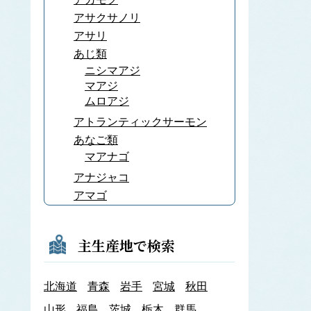
アサクサノリ
アサリ
あじ類
ニシマアジ
マアジ
ムロアジ
アトランティックサーモン
あなご類
マアナゴ
アナジャコ
アマゴ
あまだい類
アマノリ
主生産地で検索
あみ類
アキアミ
北海道
青森
岩手
宮城
秋田
アユ
アラメ
山形
福島
茨城
栃木
群馬