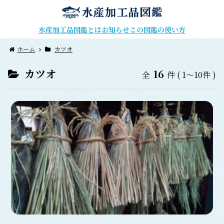
水産加工品図鑑とは
お知らせ
この図鑑の使い方
ホーム
カツオ
カツオ
16
全
件
( 1～10件 )