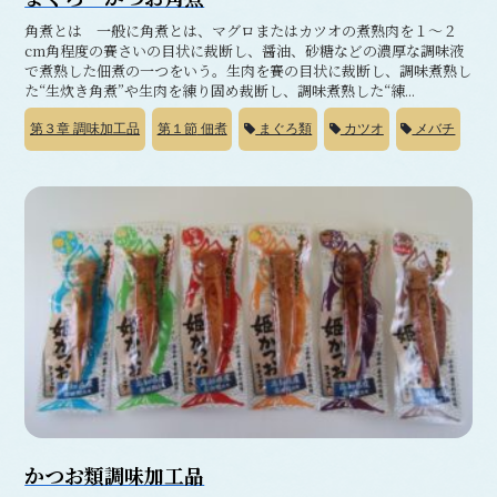
角煮とは 一般に角煮とは、マグロまたはカツオの煮熟肉を１～２
cm角程度の賽さいの目状に裁断し、醤油、砂糖などの濃厚な調味液
で煮熟した佃煮の一つをいう。生肉を賽の目状に裁断し、調味煮熟し
た“生炊き角煮”や生肉を練り固め裁断し、調味煮熟した“練...
第３章
調味加工品
第１節
佃煮
まぐろ類
カツオ
メバチ
かつお類調味加工品