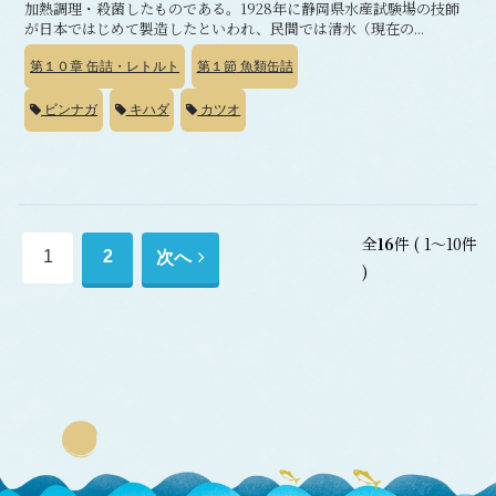
加熱調理・殺菌したものである。1928年に静岡県水産試験場の技師
が日本ではじめて製造したといわれ、民間では清水（現在の...
第１０章
缶詰・レトルト
第１節
魚類缶詰
ビンナガ
キハダ
カツオ
全
16
件
( 1～10件
次
1
2
次へ
)
へ