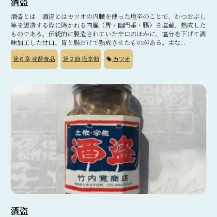
酒盗
酒盗とは 酒盗とはカツオの内臓を使った塩辛のことで、かつおぶし
等を製造する際に除かれる内臓（胃・幽門垂・腸）を塩蔵、熟成した
ものである。伝統的に製造されていた辛口のほかに、塩分を下げて調
味加工した甘口、胃と腸だけで熟成させたものがある。主な...
第６章
発酵食品
第２節
塩辛類
カツオ
酒盗