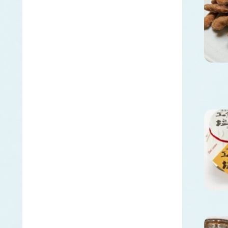
エラブウミヘビ
エゴノリ
エ
えそ類
トカゲエソ
マエソ
ワニエソ
えび類
アカエビ
クマエビ
クルマエビ
サクラエビ
サルエビ
シラエビ
トラエビ
ホッコクアカエビ
オイカワ
オ
オキナワモズク
オゴノリ