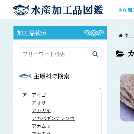
水産加
加工品検索
ホー
主原料で検索
アイゴ
ア
アオサ
アカガイ
アカバギンナンソウ
アカムツ
アカモク