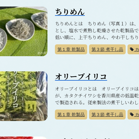
ちりめん
ちりめんとは ちりめん（写真１）は、
とし、塩水で煮熟し乾燥させた乾製品で
低い順に、上干ちりめん、やわ干しちり
第１章
乾製品
第３節
煮干し品
カ
オリーブイリコ
オリーブイリコとは オリーブイリコは
が、カタクチイワシを香川県産の低温乾
で製造される。従来製法の煮干しいわし（
第１章
乾製品
第３節
煮干し品
カ