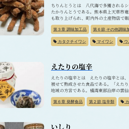
ちりんとうとは 八代海で多獲されるシ
たかりんとうである。熊本県上天草市竜
も取り上げられ、町内外の土産物店で販
第３章
調味加工品
第６節
その他調味
カタクチイワシ
マイワシ
ウ
えたりの塩辛
えたりの塩辛とは えたりの塩辛とは、
被せて熟成させた食品である。「えたり
地域の方言である。橘湾東部沿岸の雲仙市
第６章
発酵食品
第２節
塩辛類
カ
いしり