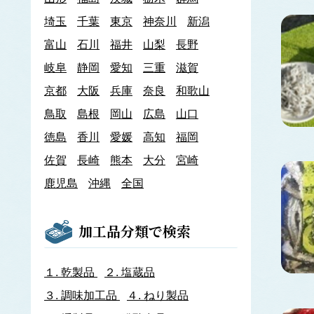
あわび類
埼玉
千葉
東京
神奈川
新潟
エゾアワビ
富山
石川
クロアワビ
福井
山梨
長野
マダカアワビ
岐阜
静岡
愛知
三重
滋賀
メガイアワビ
京都
大阪
兵庫
奈良
和歌山
イカナゴ
イ
鳥取
島根
岡山
広島
山口
いか類
アオリイカ
徳島
香川
愛媛
高知
福岡
アカイカ
佐賀
長崎
熊本
大分
宮崎
アメリカオオアカイカ
アルゼンチンイレックス
鹿児島
沖縄
全国
アルゼンチンマツイカ
ケンサキイカ
スルメイカ
加工品分類で検索
ニュージーランドスルメイカ
ホタルイカ
ヤリイカ
１.
乾製品
２.
塩蔵品
イサザ
３.
調味加工品
４.
ねり製品
イトモズク