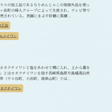
ラスの加工品であるちりめんじゃこの規格外品を使っ
ヶ岳町の婦人グループによって生産され、テレビ等で
売されている。表面にまぶす砂糖に黒糖...
加工品
ルメイワシ
カタクチイワシと塩をあわせて樽に入れ、上から藁を
」とはカタクチイワシを指す長崎県島原半島橘湾沿岸
（千々石町、小浜町、南串山町）では...
タクチイワシ