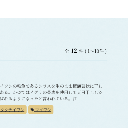
12
全
件
( 1～10件 )
イワシの稚魚であるシラスを生のまま板海苔状に干し
ある。かつてはイグサの畳表を使用して天日干しした
れるようになったと言われている。江...
タクチイワシ
マイワシ