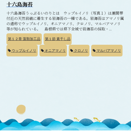
十六島海苔
十六島海苔うっぷるいのりとは ウップルイノリ（写真１）は潮間帯
付近の天然岩礁に着生する岩海苔の一種である。岩海苔はアマノリ属
の通称でウップルイノリ、オニアマノリ、クロノリ、マルバアマノリ
等が知られている。 島根県では県下全域で岩海苔の採取・...
第１２章
藻類加工品
第１節
素干し品
ウップルイノリ
オニアマノリ
クロノリ
マルバアマノリ