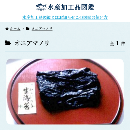
水産加工品図鑑とは
お知らせ
この図鑑の使い方
ホーム
オニアマノリ
オニアマノリ
1
全
件