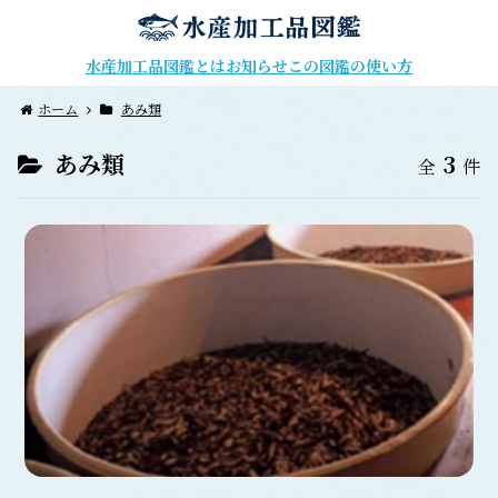
水産加工品図鑑とは
お知らせ
この図鑑の使い方
ホーム
あみ類
あみ類
3
全
件