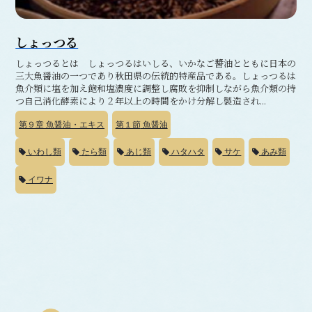
しょっつる
しょっつるとは しょっつるはいしる、いかなご醬油とともに日本の
三大魚醤油の一つであり秋田県の伝統的特産品である。しょっつるは
魚介類に塩を加え飽和塩濃度に調整し腐敗を抑制しながら魚介類の持
つ自己消化酵素により２年以上の時間をかけ分解し製造され...
第９章
魚醤油・エキス
第１節
魚醤油
いわし類
たら類
あじ類
ハタハタ
サケ
あみ類
イワナ