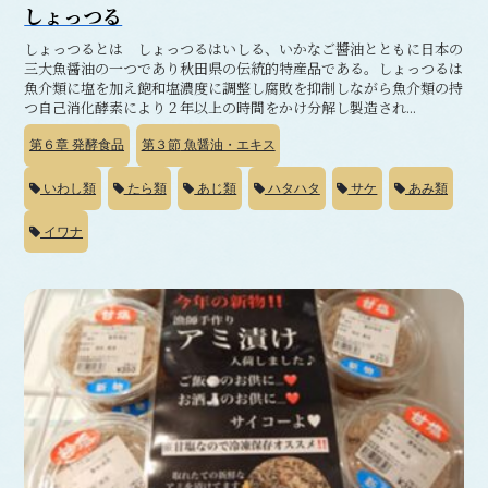
しょっつる
しょっつるとは しょっつるはいしる、いかなご醬油とともに日本の
三大魚醤油の一つであり秋田県の伝統的特産品である。しょっつるは
魚介類に塩を加え飽和塩濃度に調整し腐敗を抑制しながら魚介類の持
つ自己消化酵素により２年以上の時間をかけ分解し製造され...
第６章
発酵食品
第３節
魚醤油・エキス
いわし類
たら類
あじ類
ハタハタ
サケ
あみ類
イワナ