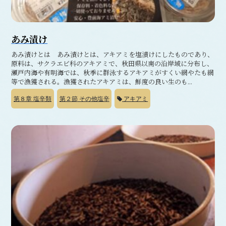
あみ漬け
あみ漬けとは あみ漬けとは、アキアミを塩漬けにしたものであり、
原料は、サクラエビ科のアキアミで、秋田県以南の沿岸域に分布し、
瀬戸内海や有明海では、秋季に群泳するアキアミがすくい網やたも網
等で漁獲される。漁獲されたアキアミは、鮮度の良い生のも...
第８章
塩辛類
第２節
その他塩辛
アキアミ