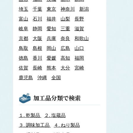
あわび類
埼玉
千葉
東京
神奈川
新潟
エゾアワビ
富山
石川
クロアワビ
福井
山梨
長野
マダカアワビ
岐阜
静岡
愛知
三重
滋賀
メガイアワビ
京都
大阪
兵庫
奈良
和歌山
イカナゴ
イ
鳥取
島根
岡山
広島
山口
いか類
アオリイカ
徳島
香川
愛媛
高知
福岡
アカイカ
佐賀
長崎
熊本
大分
宮崎
アメリカオオアカイカ
アルゼンチンイレックス
鹿児島
沖縄
全国
アルゼンチンマツイカ
ケンサキイカ
スルメイカ
加工品分類で検索
ニュージーランドスルメイカ
ホタルイカ
ヤリイカ
１.
乾製品
２.
塩蔵品
イサザ
３.
調味加工品
４.
ねり製品
イトモズク