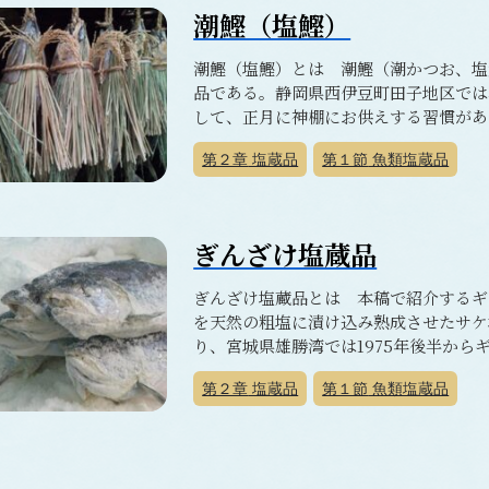
潮鰹（塩鰹）
潮鰹（塩鰹）とは 潮鰹（潮かつお、塩
品である。静岡県西伊豆町田子地区では
して、正月に神棚にお供えする習慣がある
第２章
塩蔵品
第１節
魚類塩蔵品
ぎんざけ塩蔵品
ぎんざけ塩蔵品とは 本稿で紹介するギ
を天然の粗塩に漬け込み熟成させたサケ
り、宮城県雄勝湾では1975年後半から
第２章
塩蔵品
第１節
魚類塩蔵品