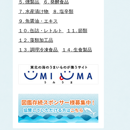
５.
燻製品
６.
発酵食品
イトヨリダイ
７.
水産漬け物
８.
塩辛類
いわし類
ウルメイワシ
９.
魚醤油・エキス
カタクチイワシ
１０.
缶詰・レトルト
１１.
節類
マイワシ
１２.
藻類加工品
イワナ
ウキゴリ
ウ
１３.
調理冷凍食品
１４.
生食製品
ウグイ
ウップルイノリ
うなぎ類
うに類
アカウニ
エゾバフンウニ
キタムラサキウニ
バフンウニ
ムラサキウニ
ウミタケ
うみへび類