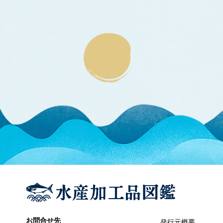
エラブウミヘビ
エゴノリ
エ
えそ類
トカゲエソ
マエソ
ワニエソ
えび類
アカエビ
クマエビ
クルマエビ
サクラエビ
サルエビ
シラエビ
トラエビ
ホッコクアカエビ
オイカワ
オ
オキナワモズク
オゴノリ
お問合せ先
発行元概要