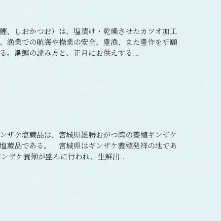
鰹、しおかつお）は、塩漬け・乾燥させたカツオ加工
、漁業での航海や操業の安全、豊漁、また豊作を祈願
。潮鰹の読み方と、正月にお供えする...
ンザケ塩蔵品は、宮城県雄勝おがつ湾の養殖ギンザケ
塩蔵品である。 宮城県はギンザケ養殖発祥の地であ
ギンザケ養殖が盛んに行われ、生鮮出...