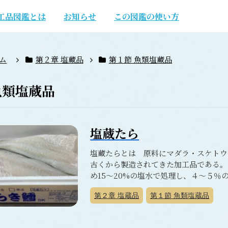
工品図鑑とは
お知らせ
この図鑑の使い方
ム
第２章 塩蔵品
第１節 魚類塩蔵品
魚類塩蔵品
塩蔵たら
塩蔵たらとは 原料にマダラ・スケトウ
古くから製造されてきた加工品である。
め15～20%の塩水で処理し、４～５％の
第２章
塩蔵品
第１節
魚類塩蔵品