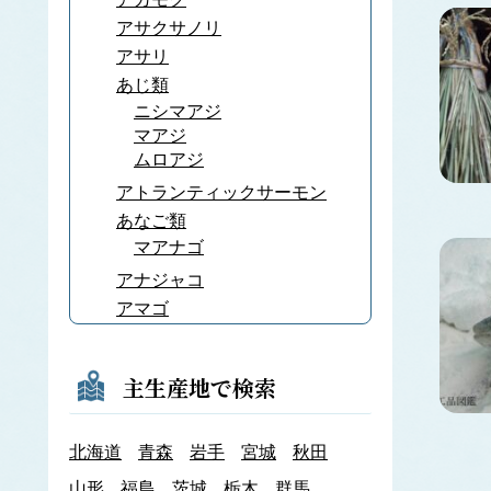
アサクサノリ
アサリ
あじ類
ニシマアジ
マアジ
ムロアジ
アトランティックサーモン
あなご類
マアナゴ
アナジャコ
アマゴ
あまだい類
アマノリ
主生産地で検索
あみ類
アキアミ
北海道
青森
岩手
宮城
秋田
アユ
アラメ
山形
福島
茨城
栃木
群馬