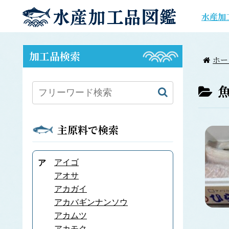
水産加
加工品検索
ホー
主原料で検索
アイゴ
ア
アオサ
アカガイ
アカバギンナンソウ
アカムツ
アカモク