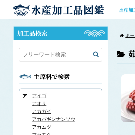
水産加
加工品検索
ホー
主原料で検索
アイゴ
ア
アオサ
アカガイ
アカバギンナンソウ
アカムツ
アカモク