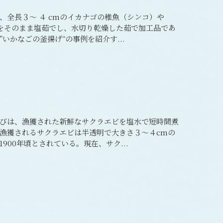
、全長３～ ４ cmのイカナゴの稚魚（シンコ）や
）をそのまま塩茹でし、水切り乾燥した茹で加工品であ
いかなごの釜揚げ“の事例を紹介す...
びは、漁獲された新鮮なサクラエビを塩水で短時間煮
漁獲されるサクラエビは半透明で大きさ３～４cmの
900年頃とされている。現在、サク...