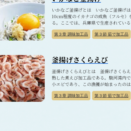
いかなご釜揚げとは いかなご釜揚げは
10cm程度のイカナゴの成魚（フルセ
る。ここでは、兵庫県で生産されている”
第３章
調味加工品
第３節
茹で加工品
釜揚げさくらえび
釜揚げさくらえびとは 釜揚げさくらえ
熟した煮えび加工品である。駿河湾内で
小エビであり、この漁獲が始まったのは1
第３章
調味加工品
第３節
茹で加工品