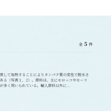
5
全
件
蒸して加熱することによりタンパク質の変性で脱水さ
ある（写真１，2）。原料は、主にモロッコやモーリ
多く用いられている。輸入原料以外に...