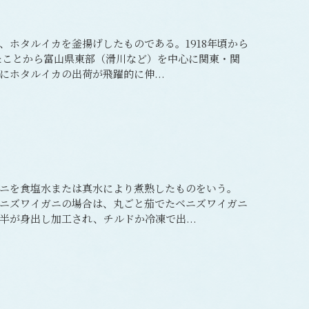
、ホタルイカを釜揚げしたものである。1918年頃から
したことから富山県東部（滑川など）を中心に関東・関
ホタルイカの出荷が飛躍的に伸...
ガニを食塩水または真水により煮熟したものをいう。
ニズワイガニの場合は、丸ごと茄でたベニズワイガニ
半が身出し加工され、チルドか冷凍で出...