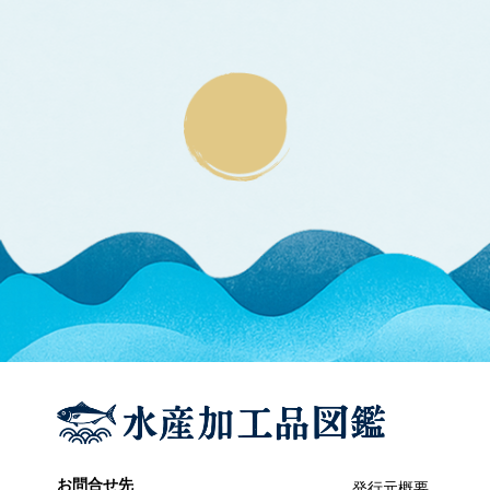
エラブウミヘビ
エゴノリ
エ
えそ類
トカゲエソ
マエソ
ワニエソ
えび類
アカエビ
クマエビ
クルマエビ
サクラエビ
サルエビ
シラエビ
トラエビ
ホッコクアカエビ
オイカワ
オ
オキナワモズク
オゴノリ
お問合せ先
発行元概要