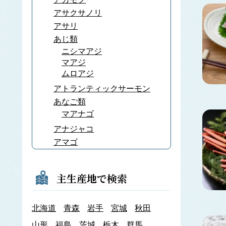
アサクサノリ
アサリ
あじ類
ニシマアジ
マアジ
ムロアジ
アトランティックサーモン
あなご類
マアナゴ
アナジャコ
アマゴ
あまだい類
アマノリ
主生産地で検索
あみ類
アキアミ
北海道
青森
岩手
宮城
秋田
アユ
アラメ
山形
福島
茨城
栃木
群馬