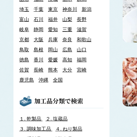
あわび類
埼玉
千葉
東京
神奈川
新潟
エゾアワビ
富山
石川
クロアワビ
福井
山梨
長野
マダカアワビ
岐阜
静岡
愛知
三重
滋賀
メガイアワビ
京都
大阪
兵庫
奈良
和歌山
イカナゴ
イ
鳥取
島根
岡山
広島
山口
いか類
アオリイカ
徳島
香川
愛媛
高知
福岡
アカイカ
佐賀
長崎
熊本
大分
宮崎
アメリカオオアカイカ
アルゼンチンイレックス
鹿児島
沖縄
全国
アルゼンチンマツイカ
ケンサキイカ
スルメイカ
加工品分類で検索
ニュージーランドスルメイカ
ホタルイカ
ヤリイカ
１.
乾製品
２.
塩蔵品
イサザ
３.
調味加工品
４.
ねり製品
イトモズク