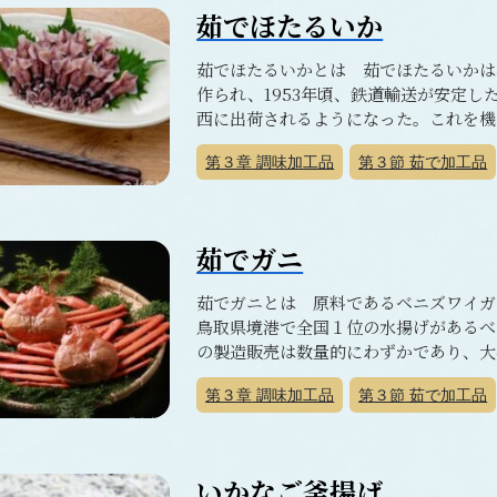
茹でほたるいか
茹でほたるいかとは 茹でほたるいかは
作られ、1953年頃、鉄道輸送が安定
西に出荷されるようになった。これを機に
第３章
調味加工品
第３節
茹で加工品
茹でガニ
茹でガニとは 原料であるベニズワイ
鳥取県境港で全国１位の水揚げがあるべ
の製造販売は数量的にわずかであり、大
第３章
調味加工品
第３節
茹で加工品
いかなご釜揚げ