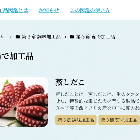
工品図鑑とは
お知らせ
この図鑑の使い方
ム
第３章 調味加工品
第３節 茹で加工品
茹で加工品
蒸しだこ
蒸しだことは 蒸しだこは、生のタコを
せた、特徴的な歯ごたえを有する製品で
タニア等の西アフリカ産を中心に輸入品が
第３章
調味加工品
第３節
茹で加工品