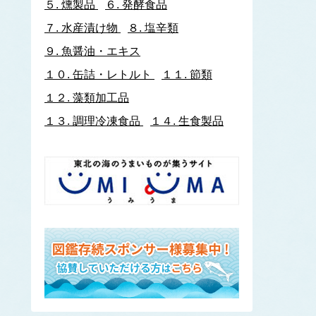
５.
燻製品
６.
発酵食品
イトヨリダイ
７.
水産漬け物
８.
塩辛類
いわし類
ウルメイワシ
９.
魚醤油・エキス
カタクチイワシ
１０.
缶詰・レトルト
１１.
節類
マイワシ
１２.
藻類加工品
イワナ
ウキゴリ
ウ
１３.
調理冷凍食品
１４.
生食製品
ウグイ
ウップルイノリ
うなぎ類
うに類
アカウニ
エゾバフンウニ
キタムラサキウニ
バフンウニ
ムラサキウニ
ウミタケ
うみへび類