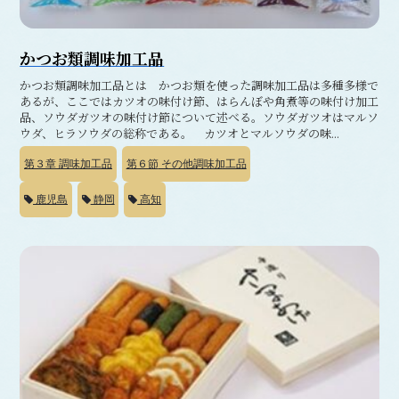
かつお類調味加工品
かつお類調味加工品とは かつお類を使った調味加工品は多種多様で
あるが、ここではカツオの味付け節、はらんぼや角煮等の味付け加工
品、ソウダガツオの味付け節について述べる。ソウダガツオはマルソ
ウダ、ヒラソウダの総称である。 カツオとマルソウダの味...
第３章
調味加工品
第６節
その他調味加工品
鹿児島
静岡
高知