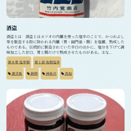
酒盗
酒盗とは 酒盗とはカツオの内臓を使った塩辛のことで、かつおぶし
等を製造する際に除かれる内臓（胃・幽門垂・腸）を塩蔵、熟成した
ものである。伝統的に製造されていた辛口のほかに、塩分を下げて調
味加工した甘口、胃と腸だけで熟成させたものがある。主な...
第８章
塩辛類
第１節
魚類塩辛
鹿児島
静岡
神奈川
高知