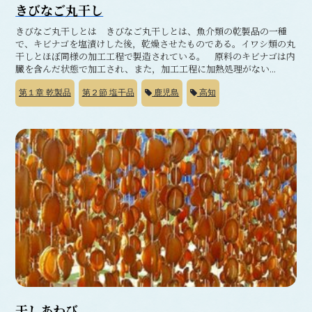
きびなご丸干し
きびなご丸干しとは きびなご丸干しとは、魚介類の乾製品の一種
で、キビナゴを塩漬けした後，乾燥させたものである。イワシ類の丸
干しとほぼ同様の加工工程で製造されている。 原料のキビナゴは内
臓を含んだ状態で加工され、また，加工工程に加熱処理がない...
第１章
乾製品
第２節
塩干品
鹿児島
高知
干しあわび