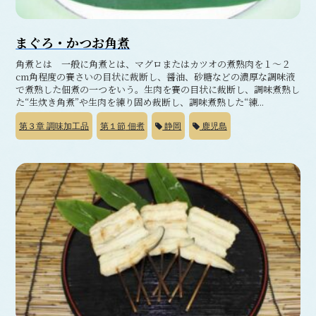
まぐろ・かつお角煮
角煮とは 一般に角煮とは、マグロまたはカツオの煮熟肉を１～２
cm角程度の賽さいの目状に裁断し、醤油、砂糖などの濃厚な調味液
で煮熟した佃煮の一つをいう。生肉を賽の目状に裁断し、調味煮熟し
た“生炊き角煮”や生肉を練り固め裁断し、調味煮熟した“練...
第３章
調味加工品
第１節
佃煮
静岡
鹿児島