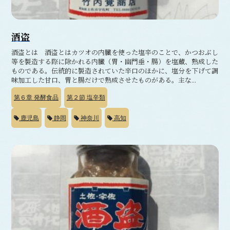
酒盗
酒盗とは 酒盗とはカツオの内臓を使った塩辛のことで、かつおぶし
等を製造する際に除かれる内臓（胃・幽門垂・腸）を塩蔵、熟成した
ものである。伝統的に製造されていた辛口のほかに、塩分を下げて調
味加工した甘口、胃と腸だけで熟成させたものがある。主な...
第６章
発酵食品
第２節
塩辛類
鹿児島
静岡
神奈川
高知