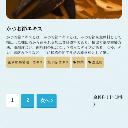
かつお節エキス
かつお節エキスとは かつお節エキスとは、かつお節を主原料として
抽出した抽出液から造られる加工食品原料であり、抽出方法や濃縮方
法、濃縮度合い、副原料の配合により様々なタイプがある。つゆ、タ
レ、即席みそ汁など、主に和風の加工食品の原材料として幅...
第９章
魚醤油・エキス
第２節
エキス
静岡
鹿児島
全
18
件
( 1～10件
次
1
2
次へ
)
へ