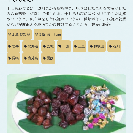
干しあわびとは 原料貝から殻を除き、取り出した貝肉を塩漬けした
のち煮熟後、乾燥して作られる。干しあわびにはべっ甲色をした明鮑
めいほうと、灰白色をした灰鮑かいほうの二種類がある。灰鮑は乾燥
が八分程度進んだ段階でかび付けすることから、製品は暗褐...
第１章
乾製品
第３節
煮干し品
岩手
北海道
宮城
千葉
三重
和歌山
石川
長崎
鹿児島
愛媛