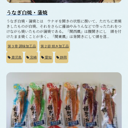
うなぎ白焼・蒲焼
うなぎ白焼・蒲焼とは ウナギを開きの状態に捌いて、ただちに素焼
きしたものが白焼、それをさらに醤油やみりんなどで作ったたれをつ
けながら焼いたものが蒲焼である。「関西風」は腹開きにし 頭を付
けたまま焼くことが多く、「関東風」は背開きにして頭を落...
第３章
調味加工品
第２節
焼き加工品
鹿児島
宮崎
愛知
静岡