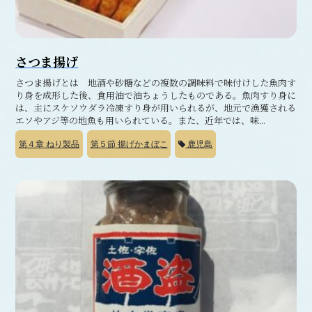
さつま揚げ
さつま揚げとは 地酒や砂糖などの複数の調味料で味付けした魚肉す
り身を成形した後、食用油で油ちょうしたものである。魚肉すり身に
は、主にスケソウダラ冷凍すり身が用いられるが、地元で漁獲される
エソやアジ等の地魚も用いられている。また、近年では、味...
第４章
ねり製品
第５節
揚げかまぼこ
鹿児島