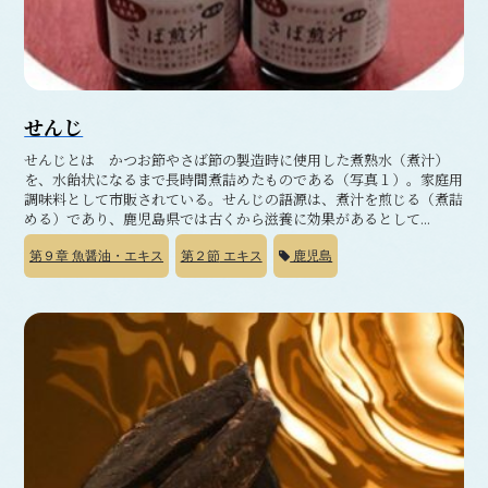
せんじ
せんじとは かつお節やさば節の製造時に使用した煮熟水（煮汁）
を、水飴状になるまで長時間煮詰めたものである（写真１）。家庭用
調味料として市販されている。せんじの語源は、煮汁を煎じる（煮詰
める）であり、鹿児島県では古くから滋養に効果があるとして...
第９章
魚醤油・エキス
第２節
エキス
鹿児島