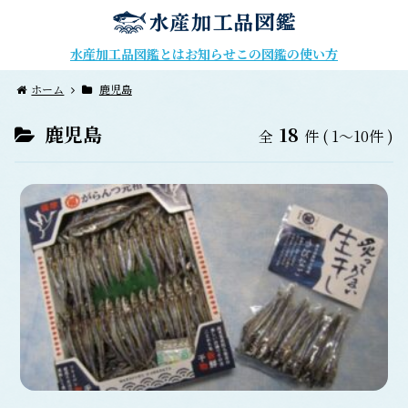
水産加工品図鑑とは
お知らせ
この図鑑の使い方
ホーム
鹿児島
鹿児島
18
全
件
( 1～10件 )