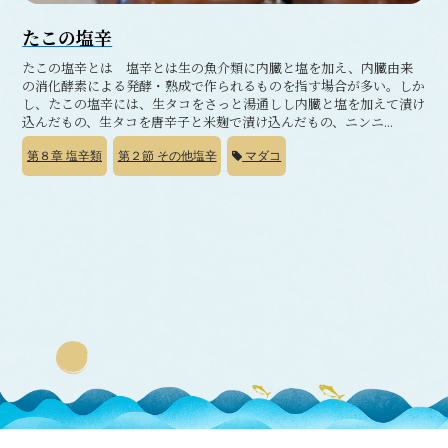
たこの塩辛
たこの塩辛とは 塩辛とは生の魚介類に内臓と塩を加え、内臓由来
の消化酵素による発酵・熟成で作られるものを指す場合が多い。しか
し、たこの塩辛には、生タコをさっと湯通しし内臓と塩を加えて漬け
込んだもの、生タコを唐辛子と米麹で漬け込んだもの、ニンニ...
第８章
塩辛類
第２節
その他塩辛
マダコ