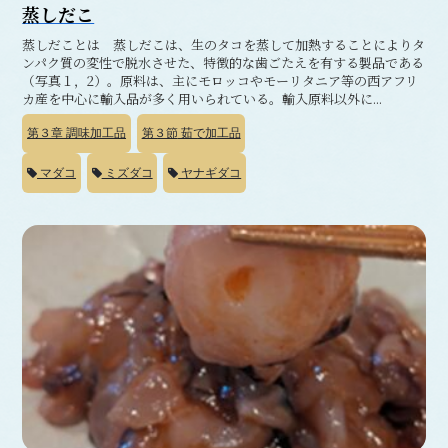
蒸しだこ
蒸しだことは 蒸しだこは、生のタコを蒸して加熱することによりタ
ンパク質の変性で脱水させた、特徴的な歯ごたえを有する製品である
（写真１，2）。原料は、主にモロッコやモーリタニア等の西アフリ
カ産を中心に輸入品が多く用いられている。輸入原料以外に...
第３章
調味加工品
第３節
茹で加工品
マダコ
ミズダコ
ヤナギダコ