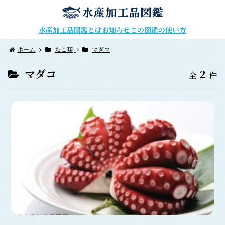
水産加工品図鑑とは
お知らせ
この図鑑の使い方
ホーム
たこ類
マダコ
マダコ
2
全
件