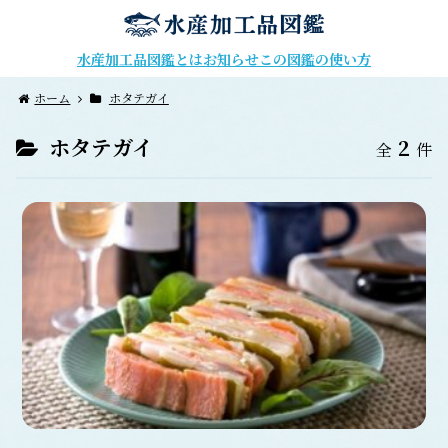
水産加工品図鑑とは
お知らせ
この図鑑の使い方
ホーム
ホタテガイ
ホタテガイ
2
全
件