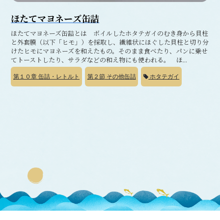
ほたてマヨネーズ缶詰
ほたてマヨネーズ缶詰とは ボイルしたホタテガイのむき身から貝柱
と外套膜（以下「ヒモ」）を採取し、繊維状にほぐした貝柱と切り分
けたヒモにマヨネーズを和えたもの。そのまま食べたり、パンに乗せ
てトーストしたり、サラダなどの和え物にも使われる。 ほ...
第１０章
缶詰・レトルト
第２節
その他缶詰
ホタテガイ