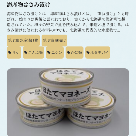
海産物はさみ漬け
海産物はさみ漬けとは 海産物はさみ漬けとは、「重ね漬け」とも呼
ばれ、始まりは戦後と言われており、古くから北海道の漁師町で製
造されていた。種々の野菜で魚を挟み込んで、米麹と塩で漬ける。は
さみ漬けに使われる材料の中でも、北海道の代表的な水産物で...
第７章
水産漬け物
第３節
麹漬け
サケ
こんぶ類
ニシン
かに類
ホタテガイ