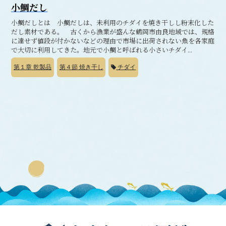
小鯛だし
小鯛だしとは 小鯛だしは、未利用のチダイを焼き干しし粉末化した
だし素材である。 古くから漁業が盛んな鶴岡市由良地域では、規格
に達せず値段が付かないなどの理由で市場に出荷されない魚を各家庭
で大切に利用してきた。地元で小鯛と呼ばれる小さいチダイ...
第１章
乾製品
第４節
焼き干し
チダイ