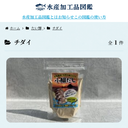
水産加工品図鑑とは
お知らせ
この図鑑の使い方
ホーム
たい類
チダイ
チダイ
1
全
件