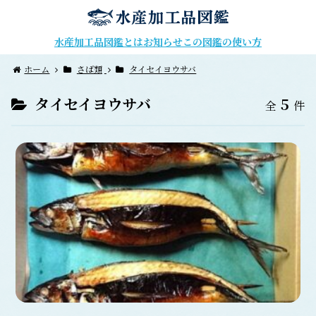
水産加工品図鑑とは
お知らせ
この図鑑の使い方
ホーム
さば類
タイセイヨウサバ
タイセイヨウサバ
5
全
件