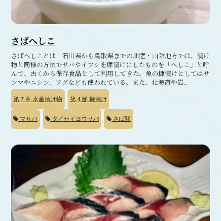
さばへしこ
さばへしことは 石川県から鳥取県までの北陸・山陰地方では、漬け
物と同様の方法でサバやイワシを糠漬けにしたものを「へしこ」と呼
んで、古くから保存食品として利用してきた。魚の糠漬けとしてはサ
ンマやニシン、フグなども使われている。また、北海道や岩...
第７章
水産漬け物
第４節
糠漬け
マサバ
タイセイヨウサバ
さば類