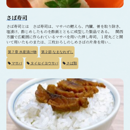
さば寿司
さば寿司とは さば寿司は、マサバの鰓えら、内臓、骨を取り除き、
塩漬け、酢じめしたものを酢飯とともに成型した製品である。 関西
方面で広範囲に作られているマサバを用いた押し寿司、１尾丸ごと開
いて用いたものまたは、三枚おろしのしめさばの片身を用い...
第７章
水産漬け物
第２節
なまなれずし
マサバ
タイセイヨウサバ
さば類