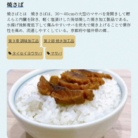
焼さば
焼さばとは 焼きさばは、30～40cmの大型のマサバを背開きして鰓
えらと内臓を除き、軽く塩漬けした後焙焼した焼き加工製品である。
水揚げ後鮮度低下して傷みやすいサバを炭火で焼き上げることで保存
性を高め、流通しやすくしている。京都府や福井県の郷...
第３章
調味加工品
第２節
焼き加工品
タイセイヨウサバ
マサバ