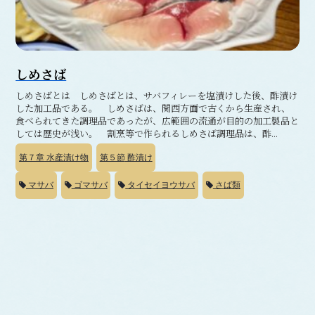
しめさば
しめさばとは しめさばとは、サバフィレーを塩漬けした後、酢漬け
した加工品である。 しめさばは、関西方面で古くから生産され、
食べられてきた調理品であったが、広範囲の流通が目的の加工製品と
しては歴史が浅い。 割烹等で作られるしめさば調理品は、酢...
第７章
水産漬け物
第５節
酢漬け
マサバ
ゴマサバ
タイセイヨウサバ
さば類