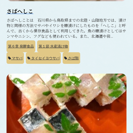
さばへしこ
さばへしことは 石川県から鳥取県までの北陸・山陰地方では、漬け
物と同様の方法でサバやイワシを糠漬けにしたものを「へしこ」と呼
んで、古くから保存食品として利用してきた。魚の糠漬けとしてはサ
ンマやニシン、フグなども使われている。また、北海道や岩...
第６章
発酵食品
第１節
水産漬け物
マサバ
タイセイヨウサバ
さば類